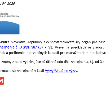
. 04. 2020
vnútra Slovenskej republiky ako sprostredkovateľský orgán pre čas
ernenie č. 3
(PDF, 387 kB)
k 31. Výzve na predkladanie žiadosti 
žieb a posilnenie intervenčných kapacít pre manažment mimoriadnych 
zmeny z neho vyplývajúce sú účinné odo dňa zverejnenia, t.j. od 3.4
rmácie sú zverejnené v časti
Výzvy/Aktuálne výzvy
.
ok
ssenger
Gmail