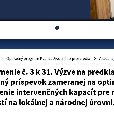
Operačný program Kvalita životného prostredia
Aktualit
enie č. 3 k 31. Výzve na predkl
ný príspevok zameranej na optim
nenie intervenčných kapacít pr
tí na lokálnej a národnej úrovni