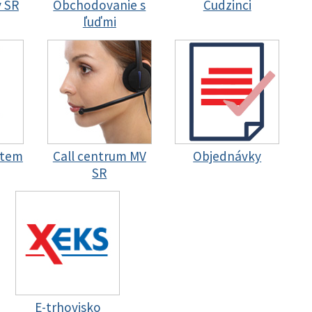
y SR
Obchodovanie s
Cudzinci
ľuďmi
stem
Call centrum MV
Objednávky
SR
E-trhovisko