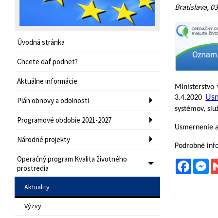
Bratislava, 03
Úvodná stránka
Chcete dať podnet?
Aktuálne informácie
Ministerstvo 
Usm
3.4.2020
Plán obnovy a odolnosti
systémov, slu
Programové obdobie 2021-2027
Usmernenie a 
Národné projekty
Podrobné info
Operačný program Kvalita životného
Facebo
Me
prostredia
Aktuality
Výzvy