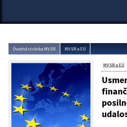
Úvodná stránka MV SR
MV SR a EÚ
MV SR a EÚ
Usmern
finanč
posil
udalos