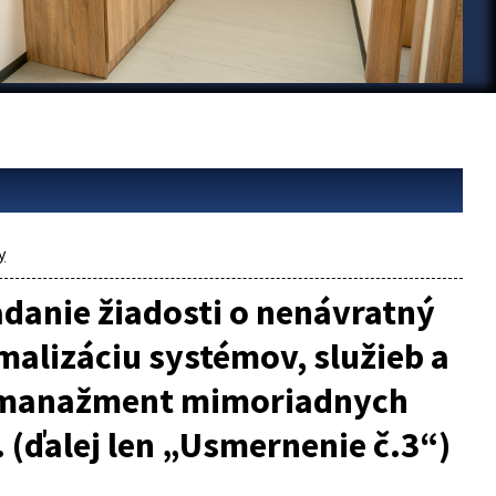
y
adanie žiadosti o nenávratný
alizáciu systémov, služieb a
e manažment mimoriadnych
. (ďalej len „Usmernenie č.3“)