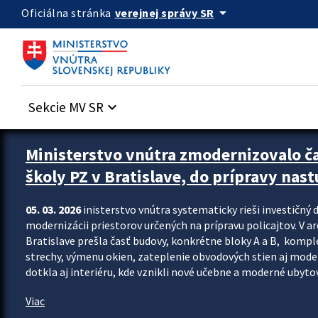
Preskocit na hlavný obsah
arrow_drop_down
verejnej správy SR
Oficiálna stránka
Sekcie MV SR
keyboard_arrow_down
Ministerstvo vnútra zmodernizovalo č
školy PZ v Bratislave, do prípravy nast
05. 03. 2026
inisterstvo vnútra systematicky rieši investičný d
modernizácii priestorov určených na prípravu policajtov. V a
Bratislave prešla časť budovy, konkrétne bloky A a B, komp
strechy, výmenu okien, zateplenie obvodových stien aj modern
dotkla aj interiéru, kde vznikli nové učebne a moderné ubytov
Viac