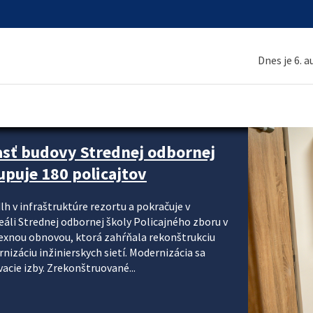
Dnes je 6. 
asť budovy Strednej odbornej
upuje 180 policajtov
lh v infraštruktúre rezortu a pokračuje v
reáli Strednej odbornej školy Policajného zboru v
lexnou obnovou, ktorá zahŕňala rekonštrukciu
izáciu inžinierskych sietí. Modernizácia sa
acie izby. Zrekonštruované...