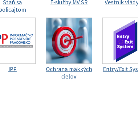
Staň sa
E-služby MV SR
Vestník vlád
policajtom
IPP
Ochrana mäkkých
Entry/Exit Sy
cieľov