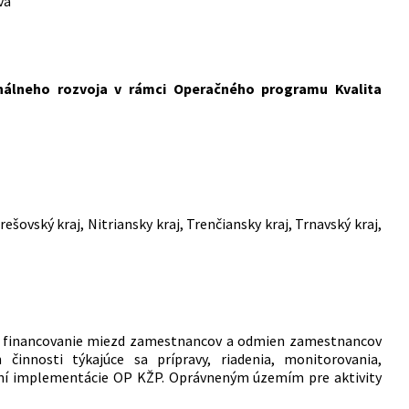
va
nálneho rozvoja v rámci Operačného programu Kvalita
rešovský kraj, Nitriansky kraj, Trenčiansky kraj, Trnavský kraj,
na financovanie miezd zamestnancov a odmien zamestnancov
innosti týkajúce sa prípravy, riadenia, monitorovania,
aní implementácie OP KŽP. Oprávneným územím pre aktivity