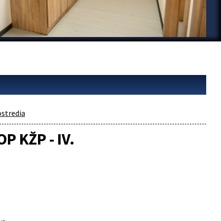
ostredia
P KŽP - IV.