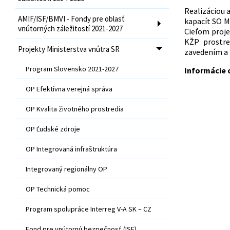
Realizáciou 
AMIF/ISF/BMVI - Fondy pre oblasť
kapacít SO M
vnútorných záležitostí 2021-2027
Cieľom proje
KŽP prostre
Projekty Ministerstva vnútra SR
zavedením a 
Program Slovensko 2021-2027
Informácie 
OP Efektívna verejná správa
OP Kvalita životného prostredia
OP Ľudské zdroje
OP Integrovaná infraštruktúra
Integrovaný regionálny OP
OP Technická pomoc
Program spolupráce Interreg V-A SK – CZ
Fond pre vnútornú bezpečnosť (ISF)