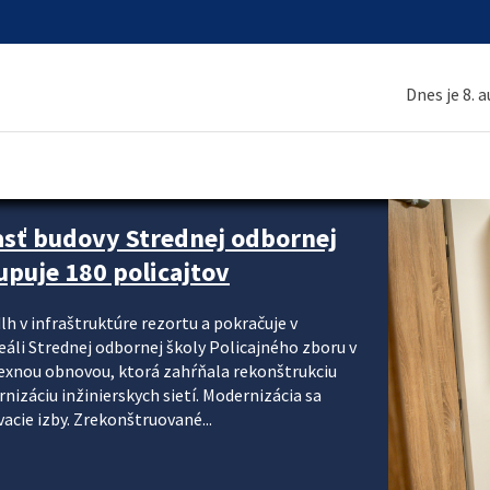
Dnes je 8. 
asť budovy Strednej odbornej
upuje 180 policajtov
lh v infraštruktúre rezortu a pokračuje v
reáli Strednej odbornej školy Policajného zboru v
lexnou obnovou, ktorá zahŕňala rekonštrukciu
izáciu inžinierskych sietí. Modernizácia sa
acie izby. Zrekonštruované...