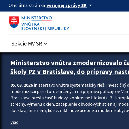
Preskocit na hlavný obsah
arrow_drop_down
verejnej správy SR
Oficiálna stránka
Sekcie MV SR
keyboard_arrow_down
Ministerstvo vnútra zmodernizovalo č
školy PZ v Bratislave, do prípravy nast
05. 03. 2026
inisterstvo vnútra systematicky rieši investičný d
modernizácii priestorov určených na prípravu policajtov. V a
Bratislave prešla časť budovy, konkrétne bloky A a B, komp
strechy, výmenu okien, zateplenie obvodových stien aj modern
dotkla aj interiéru, kde vznikli nové učebne a moderné ubytov
Viac