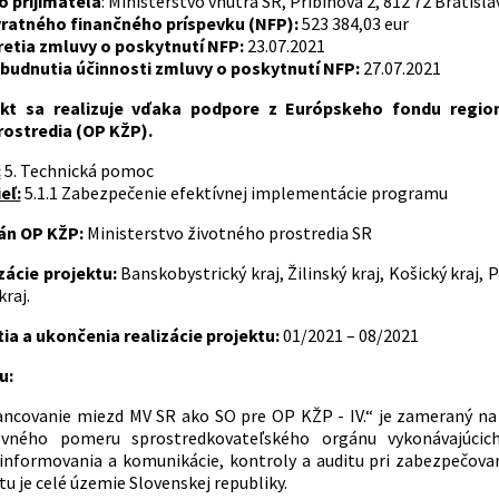
o prijímateľa
: Ministerstvo vnútra SR, Pribinova 2, 812 72 Bratisla
ratného finančného príspevku (NFP):
523 384,03 eur
etia zmluvy o poskytnutí NFP:
23.07.2021
udnutia účinnosti zmluvy o poskytnutí NFP:
27.07.2021
ekt sa realizuje vďaka podpore z Európskeho fondu regio
rostredia (OP KŽP).
:
5. Technická pomoc
eľ:
5.1.1 Zabezpečenie efektívnej implementácie programu
gán OP KŽP:
Ministerstvo životného prostredia SR
zácie projektu:
Banskobystrický kraj, Žilinský kraj, Košický kraj, P
kraj.
a a ukončenia realizácie projektu:
01/2021 – 08/2021
u:
nancovanie miezd MV SR ako SO pre OP KŽP - IV.“ je zameraný 
ného pomeru sprostredkovateľského orgánu vykonávajúcich č
 informovania a komunikácie, kontroly a auditu pri zabezpečov
u je celé územie Slovenskej republiky.