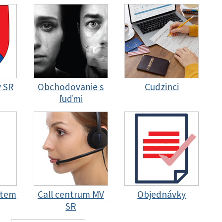
y SR
Obchodovanie s
Cudzinci
ľuďmi
stem
Call centrum MV
Objednávky
SR