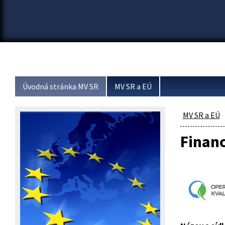
Úvodná stránka MV SR
MV SR a EÚ
MV SR a EÚ
Financ