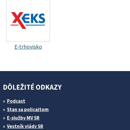
E-trhovisko
DÔLEŽITÉ ODKAZY
Podcast
Stan sa policajtom
E-služby MV SR
Vestník vlády SR