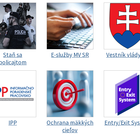
Staň sa
E-služby MV SR
Vestník vlád
policajtom
IPP
Ochrana mäkkých
Entry/Exit Sy
cieľov