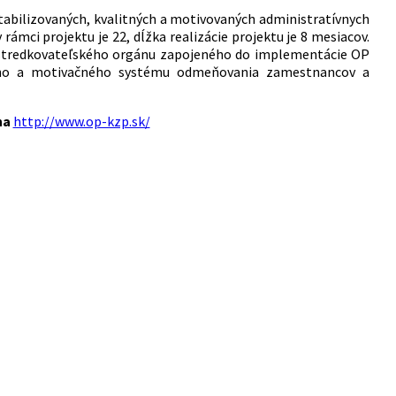
stabilizovaných, kvalitných a motivovaných administratívnych
ámci projektu je 22, dĺžka realizácie projektu je 8 mesiacov.
rostredkovateľského orgánu zapojeného do implementácie OP
vého a motivačného systému odmeňovania zamestnancov a
na
http://www.op-kzp.sk/