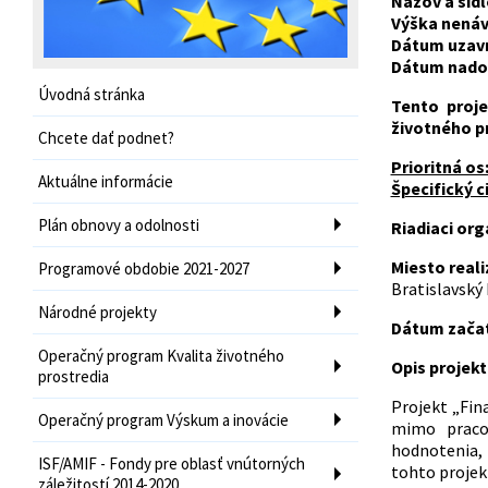
Názov a sídl
Výška nenáv
Dátum uzavr
Dátum nadob
Úvodná stránka
Tento proj
životného p
Chcete dať podnet?
Prioritná os
Aktuálne informácie
Špecifický ci
Plán obnovy a odolnosti
Riadiaci or
Miesto reali
Programové obdobie 2021-2027
Bratislavský 
Národné projekty
Dátum začati
Operačný program Kvalita životného
Opis projekt
prostredia
Projekt „Fi
Operačný program Výskum a inovácie
mimo pracov
hodnotenia,
ISF/AMIF - Fondy pre oblasť vnútorných
tohto projekt
záležitostí 2014-2020