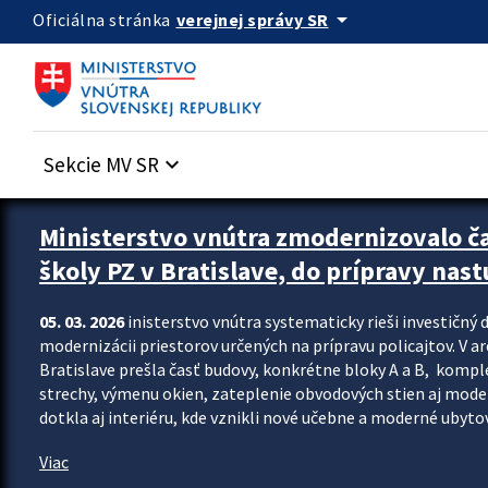
Preskocit na hlavný obsah
arrow_drop_down
verejnej správy SR
Oficiálna stránka
Sekcie MV SR
keyboard_arrow_down
Ministerstvo vnútra zmodernizovalo č
školy PZ v Bratislave, do prípravy nast
05. 03. 2026
inisterstvo vnútra systematicky rieši investičný d
modernizácii priestorov určených na prípravu policajtov. V a
Bratislave prešla časť budovy, konkrétne bloky A a B, komp
strechy, výmenu okien, zateplenie obvodových stien aj modern
dotkla aj interiéru, kde vznikli nové učebne a moderné ubytov
Viac