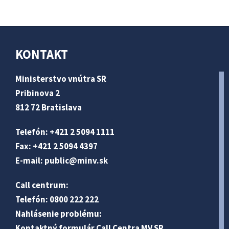
KONTAKT
Ministerstvo vnútra SR
Pribinova 2
812 72 Bratislava
Telefón: +421 2 5094 1111
Fax: +421 2 5094 4397
E-mail:
public@minv
.sk
Call centrum:
Telefón: 0800 222 222
Nahlásenie problému:
Kontaktný formulár Call Centra MV SR