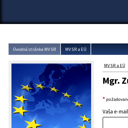
Úvodná stránka MV SR
MV SR a EÚ
MV SR a EÚ
Mgr. 
*
požadované
Vaša e-mai