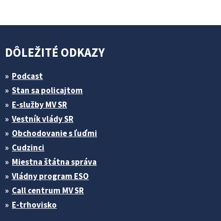
DÔLEŽITÉ ODKAZY
Podcast
Stan sa policajtom
E-služby MV SR
Vestník vlády SR
Obchodovanie s ľuďmi
Cudzinci
Miestna štátna správa
Vládny program ESO
Call centrum MV SR
E-trhovisko