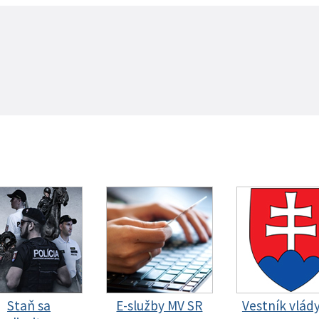
Staň sa
E-služby MV SR
Vestník vlád