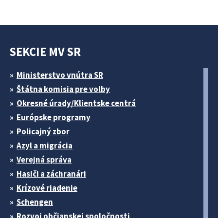
SEKCIE MV SR
Ministerstvo vnútra SR
Štátna komisia pre volby
Okresné úrady/Klientske centrá
Európske programy
Policajný zbor
Azyl a migrácia
Verejná správa
Hasiči a záchranári
Krízové riadenie
Schengen
Rozvoj občianskej spoločnosti