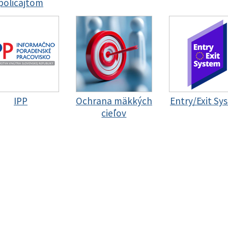
policajtom
IPP
Ochrana mäkkých
Entry/Exit Sy
cieľov