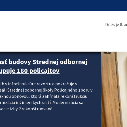
Dnes je 8. 
asť budovy Strednej odbornej
upuje 180 policajtov
lh v infraštruktúre rezortu a pokračuje v
reáli Strednej odbornej školy Policajného zboru v
lexnou obnovou, ktorá zahŕňala rekonštrukciu
izáciu inžinierskych sietí. Modernizácia sa
acie izby. Zrekonštruované...