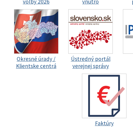
voľby 2026
vnútro
Okresné úrady /
Ústredný portál
Klientske centrá
verejnej správy
Faktúry