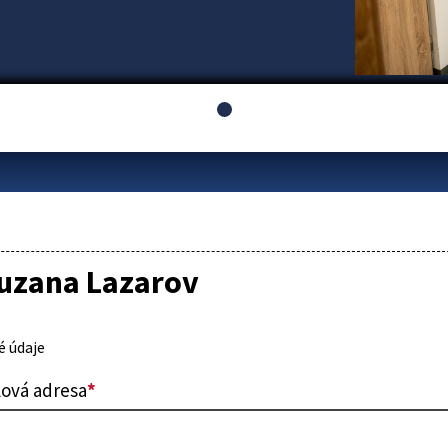
Zuzana Lazarov
 údaje
lová adresa
*