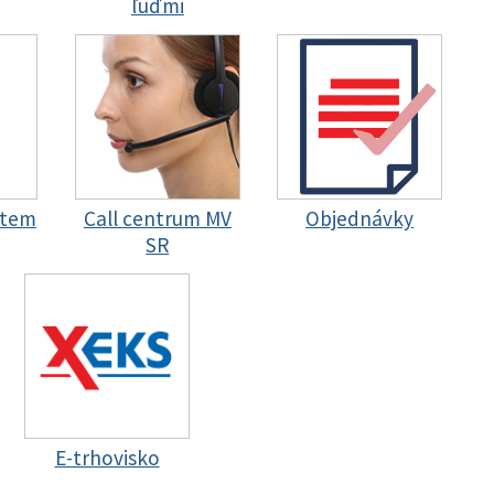
ľuďmi
stem
Call centrum MV
Objednávky
SR
E-trhovisko