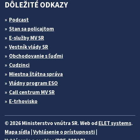
DÔLEŽITÉ ODKAZY
Podcast
Stan sa policajtom
E-služby MV SR
Vestník vlády SR
Obchodovanie s ľuďmi
Cudzinci
Miestna štátna správa
Vládny program ESO
Call centrum MV SR
E-trhovisko
© 2026 Ministerstvo vnútra SR. Web od
ELET systems
.
Mapa sídla
|
Vyhlásenie o prístupnosti
|