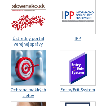
Ústredný portál
IPP
verejnej správy
Ochrana mäkkých
Entry/Exit System
cieľov