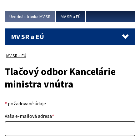
ubytovacie izby. Zrekonštruované...
Úvodná stránka MV SR
MV SR a EÚ
Viac
MV SR a EÚ
MV SR a EÚ
Tlačový odbor Kancelárie
ministra vnútra
*
požadované údaje
Vaša e-mailová adresa
*