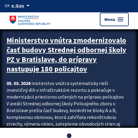
Preskocit na hlavný obsah
arrow_drop_down
SK
e-Gov
menu
Menu
Ministerstvo vnútra zmodernizovalo
časť budovy Strednej odbornej školy
PZ v Bratislave, do prípravy
nastupuje 180 policajtov
05. 03. 2026
inisterstvo vnútra systematicky rieši
investičný dlh v infraštruktúre rezortu a pokračuje v
modernizácii priestorov určených na prípravu policajtov.
V areáli Strednej odbornej školy Policajného zboru v
Bratislave prešla časť budovy, konkrétne bloky A a B,
komplexnou obnovou, ktorá zahŕňala rekonštrukciu
strechy, výmenu okien, zateplenie obvodových stien aj
modernizáciu inžinierskych sietí. Modernizácia sa dotkla
aj interiéru, kde vznikli nové učebne a moderné