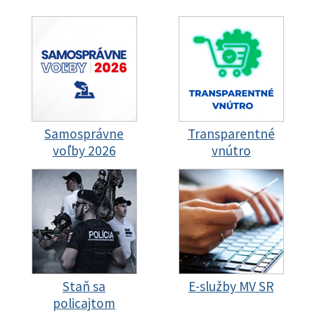
Samosprávne
Transparentné
voľby 2026
vnútro
Staň sa
E-služby MV SR
policajtom