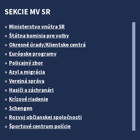
SEKCIE MV SR
Ministerstvo vnútra SR
Štátna komisia pre volby
Okresné úrady/Klientske centrá
Európske programy
Policajný zbor
Azyl a migrácia
Verejná správa
Hasiči a záchranári
Krízové riadenie
Schengen
Rozvoj občianskej spoločnosti
Športové centrum polície