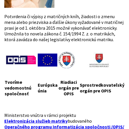
Potvrdenia či výpisy z matričných kníh, žiadosti o zmenu
mena alebo priezviska a ďalšie úkony vyžadované v matričnej
praxi je od 1. októbra 2015 možné vykonávať elektronicky.
Umožnila to novela zákona č. 154/1994 Z. z. o matrikách,
ktorá zavádza do našej legislatívy elektronickú matriku.
Tvoríme
Riadiaci
Európska
Sprostredkovateľský
vedomostnú
orgán pre
únia
orgán pre OPIS
spoločnosť
OPIS
Ministerstvo vnútra v rámci projektu
Elektronizácia služieb matriky
budovaného
Operačného programu Informatizácia spoločnosti /OPIS/