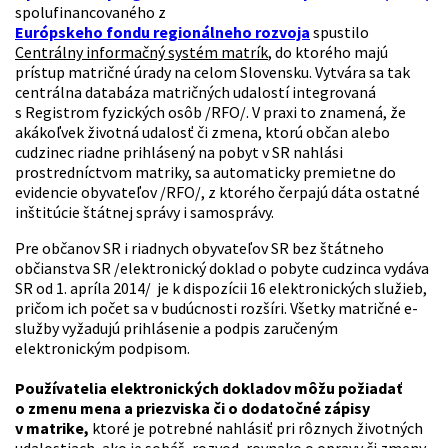
spolufinancovaného z
Európskeho fondu regionálneho rozvoja
spustilo
Centrálny informačný systém matrík
, do ktorého majú
prístup matričné úrady na celom Slovensku. Vytvára sa tak
centrálna databáza matričných udalostí integrovaná
s Registrom fyzických osôb /RFO/. V praxi to znamená, že
akákoľvek životná udalosť či zmena, ktorú občan alebo
cudzinec riadne prihlásený na pobyt v SR nahlási
prostredníctvom matriky, sa automaticky premietne do
evidencie obyvateľov /RFO/, z ktorého čerpajú dáta ostatné
inštitúcie štátnej správy i samosprávy.
Pre občanov SR i riadnych obyvateľov SR bez štátneho
občianstva SR /elektronický doklad o pobyte cudzinca vydáva
SR od 1. apríla 2014/ je k dispozícii 16 elektronických služieb,
pričom ich počet sa v budúcnosti rozšíri. Všetky matričné e-
služby vyžadujú prihlásenie a podpis zaručeným
elektronickým podpisom.
Používatelia elektronických dokladov môžu požiadať
o zmenu mena a priezviska či o dodatočné zápisy
v matrike,
ktoré je potrebné nahlásiť pri rôznych životných