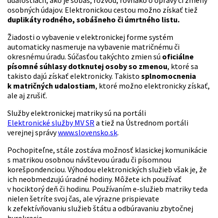
udalostiach, ako je sobáš, rozvod, rovnako o opravy či zmeny
osobných údajov. Elektronickou cestou možno získať tiež
duplikáty rodného, sobášneho či úmrtného listu.
Žiadosti o vybavenie v elektronickej forme systém
automaticky nasmeruje na vybavenie matričnému či
okresnému úradu. Súčasťou takýchto zmien sú
oficiálne
písomné súhlasy dotknutej osoby so zmenou
, ktoré sa
takisto dajú získať elektronicky. Takisto
splnomocnenia
k matričných udalostiam
, ktoré možno elektronicky získať,
ale aj zrušiť.
Služby elektronickej matriky sú na portáli
Elektronické služby MV SR
a tiež na Ústrednom portáli
verejnej správy
www.slovensko.sk
.
Pochopiteľne, stále zostáva možnosť klasickej komunikácie
s matrikou osobnou návštevou úradu či písomnou
korešpondenciou. Výhodou elektronických služieb však je, že
ich neobmedzujú úradné hodiny. Môžete ich používať
v hociktorý deň či hodinu. Používaním e-služieb matriky teda
nielen šetríte svoj čas, ale výrazne prispievate
k zefektívňovaniu služieb štátu a odbúravaniu zbytočnej