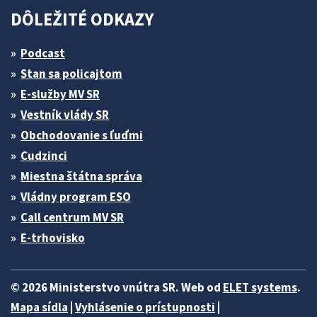
DÔLEŽITÉ ODKAZY
Podcast
Stan sa policajtom
E-služby MV SR
Vestník vlády SR
Obchodovanie s ľuďmi
Cudzinci
Miestna štátna správa
Vládny program ESO
Call centrum MV SR
E-trhovisko
© 2026 Ministerstvo vnútra SR. Web od
ELET systems
.
Mapa sídla
|
Vyhlásenie o prístupnosti
|