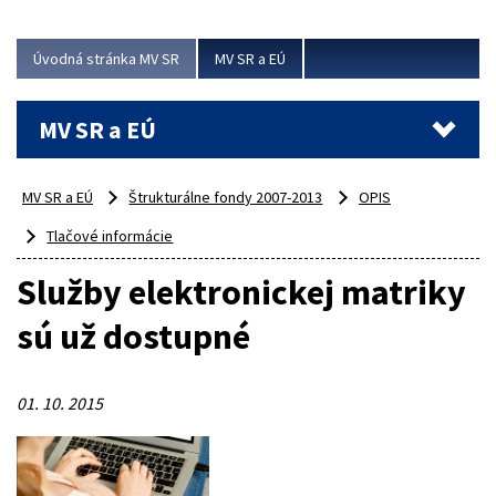
ubytovacie izby. Zrekonštruované...
Úvodná stránka MV SR
MV SR a EÚ
Viac
MV SR a EÚ
MV SR a EÚ
Štrukturálne fondy 2007-2013
OPIS
Tlačové informácie
Služby elektronickej matriky
sú už dostupné
01. 10. 2015