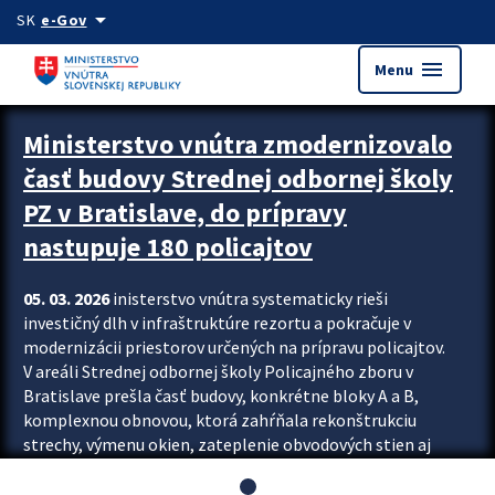
Preskocit na hlavný obsah
arrow_drop_down
SK
e-Gov
menu
Menu
Ministerstvo vnútra zmodernizovalo
časť budovy Strednej odbornej školy
PZ v Bratislave, do prípravy
nastupuje 180 policajtov
05. 03. 2026
inisterstvo vnútra systematicky rieši
investičný dlh v infraštruktúre rezortu a pokračuje v
modernizácii priestorov určených na prípravu policajtov.
V areáli Strednej odbornej školy Policajného zboru v
Bratislave prešla časť budovy, konkrétne bloky A a B,
komplexnou obnovou, ktorá zahŕňala rekonštrukciu
strechy, výmenu okien, zateplenie obvodových stien aj
modernizáciu inžinierskych sietí. Modernizácia sa dotkla
aj interiéru, kde vznikli nové učebne a moderné