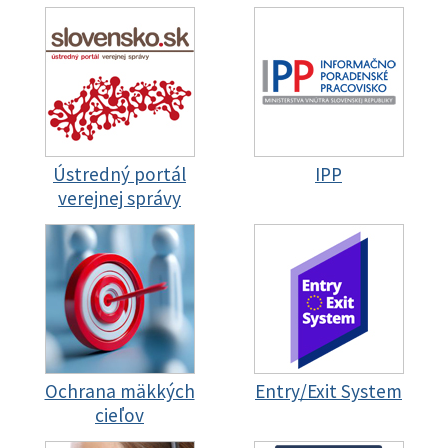
Ústredný portál
IPP
verejnej správy
Ochrana mäkkých
Entry/Exit System
cieľov