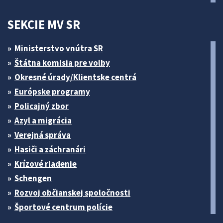
SEKCIE MV SR
Ministerstvo vnútra SR
Štátna komisia pre volby
Okresné úrady/Klientske centrá
Európske programy
Policajný zbor
Azyl a migrácia
Verejná správa
Hasiči a záchranári
Krízové riadenie
Schengen
Rozvoj občianskej spoločnosti
Športové centrum polície