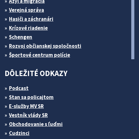
Azyl a migrácia
Verejná správa
Hasiči a záchranári
Krízové riadenie
Schengen
Rozvoj občianskej spoločnosti
Športové centrum polície
DÔLEŽITÉ ODKAZY
Podcast
Stan sa policajtom
E-služby MV SR
Vestník vlády SR
Obchodovanie s ľuďmi
Cudzinci