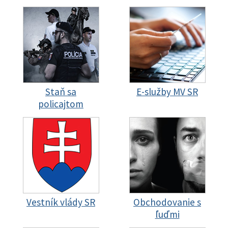
Staň sa
E-služby MV SR
policajtom
Vestník vlády SR
Obchodovanie s
ľuďmi