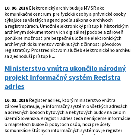
10. 06. 2016
Elektronický archív buduje MV SR ako
komunikačné centrum pre fyzické osoby a právnické osoby
týkajúce sa všetkých agend podľa zákona o archívoch
a registratúrach. Umožní elektronický prístup k historickým
archívnym dokumentom v ich digitálnej podobe a zároveň
ponúkne možnosť pre bezpečné uloženie elektronických
archívnych dokumentov vzniknutých z činnosti pôvodcov
registratúry. Prostredníctvom služieb elektronického archívu
sa zjednoduší prístup k ...
Ministerstvo vnútra ukončilo národný
projekt Informačný systém Registra
adries
16. 03. 2016
Register adries, ktorý ministerstvo vnútra
zároveň spravuje, je informačný systém o všetkých adresách
a adresných bodoch bytových a nebytových budov na celom
území Slovenska. V registri adries teda nenájdeme informácie
o majiteľoch budov či pobytoch osôb, hoci pre účely
komunikácie štátnych informačných systémov je register