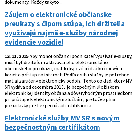
dokumenty. Každý takýto...
Záujem o elektronické občianske
preukazy s čipom stúpa, ich držitelia
využívajú najmä e-služby národnej
evidencie vozidiel
13. 11. 2015
Aby mohol občan či podnikateľ využívať e-služby,
musí byť držiteľom aktivovaného elektronického
občianskeho preukazu, mať k dispozícii čítačku čipových
kariet a prístup na internet. Podľa druhu služby je potrebné
mať aj zaručený elektronický podpis. Tento doklad, ktorý MV
SR vydáva od decembra 2013, je bezpečným úložiskom
elektronickej identity občana a dôveryhodným prostriedkom
pri prístupe k elektronickým službám, pretože spĺňa
požiadavky pre bezpečnú autentifikáciu a ...
Elektronické služby MV SR s novým
bezpečnostným certifikátom