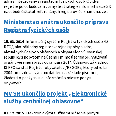
adries integrovaný s registrom fyzických osôb. Obidva
registre po dobudovaní v zmysle Stratégie informatizácie SR
nadobudnú štatút referenčných registrov, čo znamená, že...
Ministerstvo vnútra ukončilo prípravu
Registra fyzických osôb
15. 03. 2016
Informačný systém Registra fyzických osôb /IS
RFO/, ako základný register verejnej správy a zdroj
aktuálnych údajov o občanoch a obyvateľoch Slovenskej
republiky s pobytom na území i mimo územia SR, využívajú
orgány verejnej správy od januára 2014. Údajovou základňou
IS RFO sa stal Register obyvateľov /REGOB/, ktorý od roku
2004 umožňoval výmenu dát len na základe písomnej
žiadosti o poskytnutie informácií o mieste pobytu
obyvateľa...
MV SR ukončilo projekt „Elektronické
služby centrálnej ohlasovne“
07. 12. 2015
Elektronickými službami hlásenia pobytu