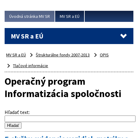
ubytovacie izby. Zrekonštruované...
Úvodná stránka MV SR
MV SR a EÚ
Viac
MV SR a EÚ
MV SR a EÚ
Štrukturálne fondy 2007-2013
OPIS
Tlačové informácie
Operačný program
Informatizácia spoločnosti
Hľadať text
: