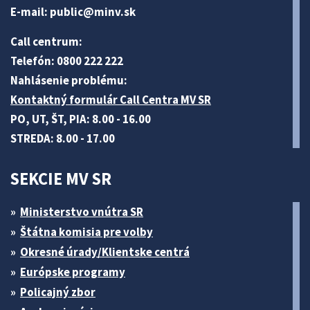
E-mail:
public@minv
.sk
Call centrum:
Telefón: 0800 222 222
Nahlásenie problému:
Kontaktný formulár Call Centra MV SR
PO, UT, ŠT, PIA: 8.00 - 16.00
STREDA: 8.00 - 17.00
SEKCIE MV SR
Ministerstvo vnútra SR
Štátna komisia pre volby
Okresné úrady/Klientske centrá
Európske programy
Policajný zbor