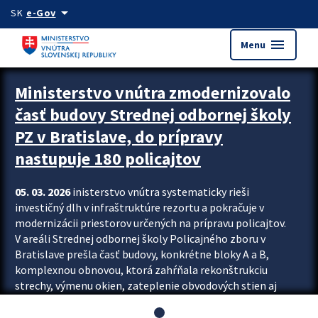
Preskocit na hlavný obsah
arrow_drop_down
SK
e-Gov
menu
Menu
Ministerstvo vnútra zmodernizovalo
časť budovy Strednej odbornej školy
PZ v Bratislave, do prípravy
nastupuje 180 policajtov
05. 03. 2026
inisterstvo vnútra systematicky rieši
investičný dlh v infraštruktúre rezortu a pokračuje v
modernizácii priestorov určených na prípravu policajtov.
V areáli Strednej odbornej školy Policajného zboru v
Bratislave prešla časť budovy, konkrétne bloky A a B,
komplexnou obnovou, ktorá zahŕňala rekonštrukciu
strechy, výmenu okien, zateplenie obvodových stien aj
modernizáciu inžinierskych sietí. Modernizácia sa dotkla
aj interiéru, kde vznikli nové učebne a moderné