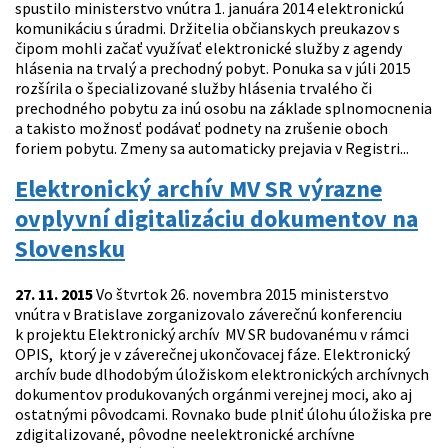
spustilo ministerstvo vnútra 1. januára 2014 elektronickú
komunikáciu s úradmi. Držitelia občianskych preukazov s
čipom mohli začať využívať elektronické služby z agendy
hlásenia na trvalý a prechodný pobyt. Ponuka sa v júli 2015
rozšírila o špecializované služby hlásenia trvalého či
prechodného pobytu za inú osobu na základe splnomocnenia
a takisto možnosť podávať podnety na zrušenie oboch
foriem pobytu. Zmeny sa automaticky prejavia v Registri...
Elektronický archív MV SR výrazne
ovplyvní digitalizáciu dokumentov na
Slovensku
27. 11. 2015
Vo štvrtok 26. novembra 2015 ministerstvo
vnútra v Bratislave zorganizovalo záverečnú konferenciu
k projektu Elektronický archív MV SR budovanému v rámci
OPIS, ktorý je v záverečnej ukončovacej fáze. Elektronický
archív bude dlhodobým úložiskom elektronických archívnych
dokumentov produkovaných orgánmi verejnej moci, ako aj
ostatnými pôvodcami. Rovnako bude plniť úlohu úložiska pre
zdigitalizované, pôvodne neelektronické archívne