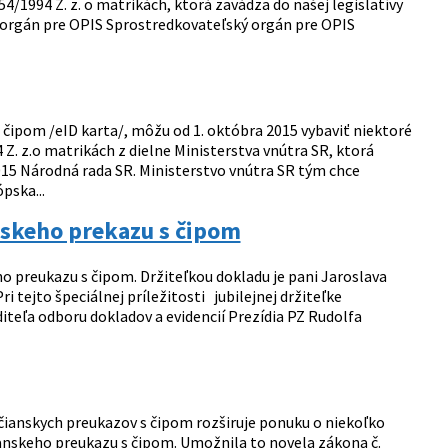
/1994 Z. z. o matrikách, ktorá zavádza do našej legislatívy
 orgán pre OPIS Sprostredkovateľský orgán pre OPIS
 čipom /eID karta/, môžu od 1. októbra 2015 vybaviť niektoré
 Z. z.o matrikách z dielne Ministerstva vnútra SR, ktorá
2015 Národná rada SR. Ministerstvo vnútra SR tým chce
pska...
nskeho prekazu s čipom
o preukazu s čipom. Držiteľkou dokladu je pani Jaroslava
 tejto špeciálnej príležitosti jubilejnej držiteľke
teľa odboru dokladov a evidencií Prezídia PZ Rudolfa
bčianskych preukazov s čipom rozširuje ponuku o niekoľko
ianskeho preukazu s čipom. Umožnila to novela zákona č.