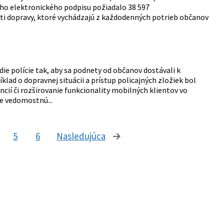
ého elektronického podpisu požiadalo 38 597
sti dopravy, ktoré vychádzajú z každodenných potrieb občanov
e polície tak, aby sa podnety od občanov dostávali k
lad o dopravnej situácii a prístup policajných zložiek bol
cií či rozširovanie funkcionality mobilných klientov vo
e vedomostnú...
5
6
Nasledujúca
stránka