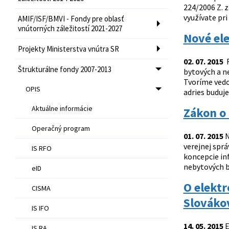
224/2006 Z. 
využívate pri
AMIF/ISF/BMVI - Fondy pre oblasť
vnútorných záležitostí 2021-2027
Nové ele
Projekty Ministerstva vnútra SR
02. 07. 2015
R
Štrukturálne fondy 2007-2013
bytových a n
Tvoríme vedo
OPIS
adries buduje
Aktuálne informácie
Zákon o 
Operačný program
01. 07. 2015
N
verejnej spr
IS RFO
koncepcie in
nebytových bu
eID
O elektr
CISMA
Slováko
IS IFO
14. 05. 2015
E
IS RA