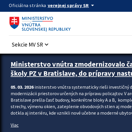
Preskocit na hlavný obsah
arrow_drop_down
verejnej správy SR
Oficiálna stránka
Sekcie MV SR
keyboard_arrow_down
Ministerstvo vnútra zmodernizovalo č
školy PZ v Bratislave, do prípravy nast
05. 03. 2026
inisterstvo vnútra systematicky rieši investičný d
modernizácii priestorov určených na prípravu policajtov. V a
Bratislave prešla časť budovy, konkrétne bloky A a B, komp
strechy, výmenu okien, zateplenie obvodových stien aj modern
dotkla aj interiéru, kde vznikli nové učebne a moderné ubytov
Viac