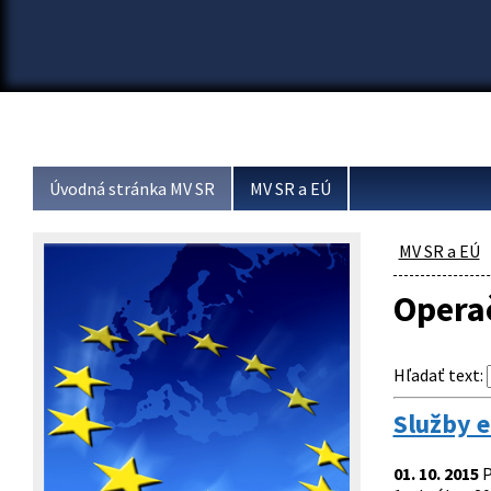
Úvodná stránka MV SR
MV SR a EÚ
MV SR a EÚ
Opera
Hľadať text
:
Služby e
01. 10. 2015
P