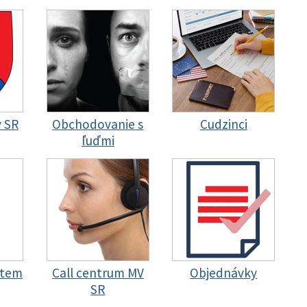
y SR
Obchodovanie s
Cudzinci
ľuďmi
stem
Call centrum MV
Objednávky
SR