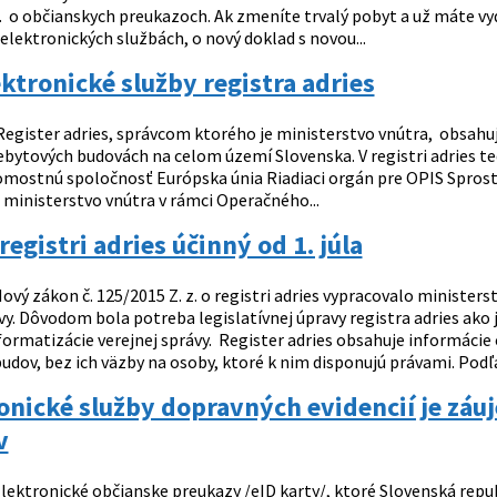
z. o občianskych preukazoch. Ak zmeníte trvalý pobyt a už máte vy
 elektronických službách, o nový doklad s novou...
ktronické služby registra adries
egister adries, správcom ktorého je ministerstvo vnútra, obsahuj
ebytových budovách na celom území Slovenska. V registri adries te
mostnú spoločnosť Európska únia Riadiaci orgán pre OPIS Spros
 ministerstvo vnútra v rámci Operačného...
registri adries účinný od 1. júla
ový zákon č. 125/2015 Z. z. o registri adries vypracovalo ministe
ávy. Dôvodom bola potreba legislatívnej úpravy registra adries ak
formatizácie verejnej správy. Register adries obsahuje informácie
dov, bez ich väzby na osoby, ktoré k nim disponujú právami. Podľa z
onické služby dopravných evidencií je záuj
v
lektronické občianske preukazy /eID karty/, ktoré Slovenská repub