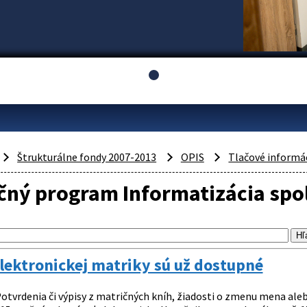
Štrukturálne fondy 2007-2013
OPIS
Tlačové informá
čný program Informatizácia spo
lektronickej matriky sú už dostupné
otvrdenia či výpisy z matričných kníh, žiadosti o zmenu mena alebo