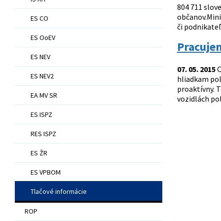
804 711 slov
občanov.Mini
ES CO
či podnikateľ
ES OoEV
Pracujem
ES NEV
07. 05. 2015
O
ES NEV2
hliadkam polí
proaktívny. T
EA MV SR
vozidlách po
ES ISPZ
RES ISPZ
ES ŽR
ES VPBOM
Tlačové informácie
ROP