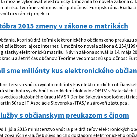
15 možné vykonávať elektronicky. Umožnila to novela zákona č. 154
 matriku. Tvoríme vedomostnú spoločnosť Európska únia Riadiaci
vnútra v rámci projektu...
któbra 2015 zmeny v zákone o matrikách
bčania, ktorí sú držiteľmi elektronického občianskeho preukazu s
é záležitosti aj cez internet. Umožní to novela zákona č. 154/1994
egislatívy elektronickú matriku. Návrh zákona schválila 14. mája 
okraciu a šetriť čas občanov. Tvoríme vedomostnú spoločnosť Euró
li sme miliónty kus elektronického občia
inisterstvo vnútra vydalo miliónty kus elektronického občianskeh
á si ho bola vyzdvihnúť na oddelení dokladov OR PZ v Malackách. Pri
a vedúca služobného úradu MV SR Denisa Saková v spoločnosti riadi
rtin Sůra z IT Asociácie Slovenska /ITAS/ a zároveň zástupca ...
služby s občianskym preukazom s čipom
d 1. júla 2015 ministerstvo vnútra pre držiteľov elektronických o
ializovaných e-služieb súvisiacich s dokladom elektronického obč