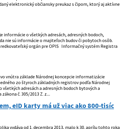
daný elektronický občiansky preukaz s čipom, ktorý aj aktívne
e informácie o všetkých adresách, adresných bodoch,
da nie sú informácie o majiteľoch budov či pobytoch osôb.
tredkovateľský orgán pre OPIS Informačný systém Registra
rstvo vnútra základe Národnej koncepcie informatizácie
o jedného zo štyroch základných registrov podľa Národnej
 o všetkých adresách a adresných bodoch bytových a
ákona č. 305/2013 Z. z....
em, eID karty má už viac ako 800-tisíc
lika vydáva od 1. decembra 2013, malo k 30. aprílu tohto roka