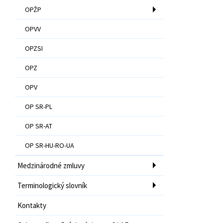
OPŽP
OPVV
OPZSI
OPZ
OPV
OP SR-PL
OP SR-AT
OP SR-HU-RO-UA
Medzinárodné zmluvy
Terminologický slovník
Kontakty