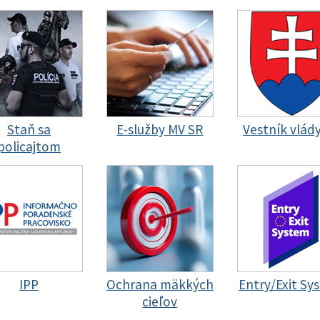
Staň sa
E-služby MV SR
Vestník vlád
policajtom
IPP
Ochrana mäkkých
Entry/Exit Sy
cieľov