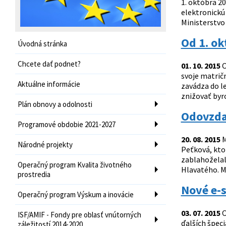
1. októbra 20
elektronickú
Ministerstvo 
Od 1. o
Úvodná stránka
Chcete dať podnet?
01. 10. 2015
O
svoje matričn
Aktuálne informácie
zavádza do l
znižovať byr
Plán obnovy a odolnosti
Odovzda
Programové obdobie 2021-2027
20. 08. 2015
M
Národné projekty
Peťková, ktor
zablahoželal
Operačný program Kvalita životného
Hlavatého. Ma
prostredia
Nové e-
Operačný program Výskum a inovácie
03. 07. 2015
O
ISF/AMIF - Fondy pre oblasť vnútorných
ďalších špec
záležitostí 2014-2020