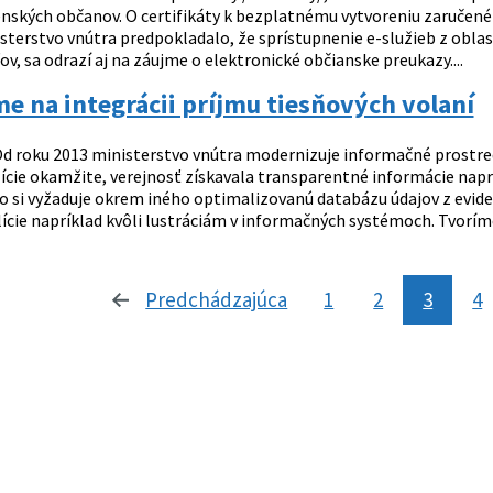
enských občanov. O certifikáty k bezplatnému vytvoreniu zaručen
sterstvo vnútra predpokladalo, že sprístupnenie e-služieb z obla
ov, sa odrazí aj na záujme o elektronické občianske preukazy....
e na integrácii príjmu tiesňových volaní
d roku 2013 ministerstvo vnútra modernizuje informačné prostredi
cie okamžite, verejnosť získavala transparentné informácie naprík
o si vyžaduje okrem iného optimalizovanú databázu údajov z eviden
lície napríklad kvôli lustráciám v informačných systémoch. Tvorím
Predchádzajúca
stránka
1
2
3
4