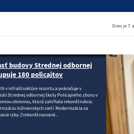
Dnes je 7.
asť budovy Strednej odbornej
upuje 180 policajtov
lh v infraštruktúre rezortu a pokračuje v
reáli Strednej odbornej školy Policajného zboru v
lexnou obnovou, ktorá zahŕňala rekonštrukciu
izáciu inžinierskych sietí. Modernizácia sa
acie izby. Zrekonštruované...