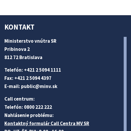
KONTAKT
Ministerstvo vnútra SR
Pribinova 2
812 72 Bratislava
Telefón: +421 2 5094 1111
Fax: +421 2 5094 4397
E-mail:
public@minv
.sk
Call centrum:
Telefón: 0800 222 222
Nahlásenie problému:
Kontaktný formulár Call Centra MV SR