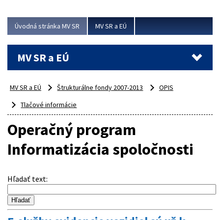
ubytovacie izby. Zrekonštruované...
Úvodná stránka MV SR
MV SR a EÚ
Viac
MV SR a EÚ
MV SR a EÚ
Štrukturálne fondy 2007-2013
OPIS
Tlačové informácie
Operačný program
Informatizácia spoločnosti
Hľadať text
: