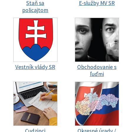
Staň sa
E-služby MV SR
policajtom
Vestník vlády SR
Obchodovanie s
ľuďmi
Cudzinci
Okresné úrady /