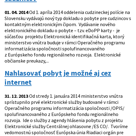
01. 04. 2014
Od 1. apríla 2014 oddelenia cudzineckej polície na
Slovensku vydávajú nový typ dokladu o pobyte pre cudzincov s
kontaktným elektronickým čipom. Vydávanie nového
elektronického dokladu o pobyte – tzv. eDoPP karty - je
súčasťou projektu Elektronická identifikačná karta, ktorý
ministerstvo vnútra buduje v rámci Operačného programu
informatizácia spoločnosti spolufinancovaného
z Európskeho fondu regionálneho rozvoja. Elektronické
občianske preukazy,...
Nahlasovať pobyt je možné aj cez
internet
31. 12. 2013
Od stredy 1. januára 2014 ministerstvo vnútra
sprístupnilo prvé elektronické služby budované v rámci
Operačného programu informatizácia spoločnosti /OPIS/
spolufinancovaného z Európskeho fondu regionálneho
rozvoja. Ide o služby z agendy hlásenia pobytu z projektu
Elektronické služby Centrálnej ohlasovne /ES CO/. Tvoríme
vedomostnú spoločnosť Európska únia Riadiaci orgán pre