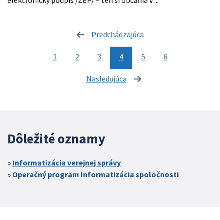
elektronický podpis /ZEP/ – ten si občania v ...
Predchádzajúca
stránka
1
2
3
4
5
6
Nasledujúca
stránka
Dôležité oznamy
Informatizácia verejnej správy
Operačný program Informatizácia spoločnosti