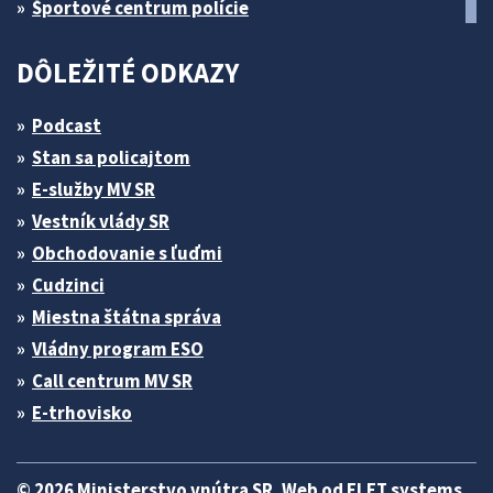
Športové centrum polície
DÔLEŽITÉ ODKAZY
Podcast
Stan sa policajtom
E-služby MV SR
Vestník vlády SR
Obchodovanie s ľuďmi
Cudzinci
Miestna štátna správa
Vládny program ESO
Call centrum MV SR
E-trhovisko
© 2026 Ministerstvo vnútra SR. Web od
ELET systems
.