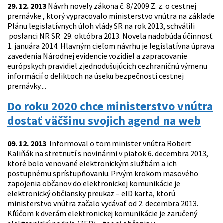
29. 12. 2013
Návrh novely zákona č. 8/2009 Z. z. o cestnej
premávke , ktorý vypracovalo ministerstvo vnútra na základe
Plánu legislatívnych úloh vlády SR na rok 2013, schválili
poslanci NR SR 29. októbra 2013. Novela nadobúda účinnosť
1. januára 2014. Hlavným cieľom návrhu je legislatívna úprava
zavedenia Národnej evidencie vozidiel a zapracovanie
európskych pravidiel zjednodušujúcich cezhraničnú výmenu
informácií o deliktoch na úseku bezpečnosti cestnej
premávky....
Do roku 2020 chce ministerstvo vnútra
dostať väčšinu svojich agend na web
09. 12. 2013
Informoval o tom minister vnútra Robert
Kaliňák na stretnutí s novinármi v piatok 6. decembra 2013,
ktoré bolo venované elektronickým službám a ich
postupnému sprístupňovaniu. Prvým krokom masového
zapojenia občanov do elektronickej komunikácie je
elektronický občiansky preukaz – eID karta, ktorú
ministerstvo vnútra začalo vydávať od 2. decembra 2013.
Kľúčom k dverám elektronickej komunikácie je zaručený