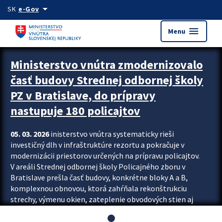
Preskocit na hlavný obsah
arrow_drop_down
SK
e-Gov
menu
Menu
Ministerstvo vnútra zmodernizovalo
časť budovy Strednej odbornej školy
PZ v Bratislave, do prípravy
nastupuje 180 policajtov
05. 03. 2026
inisterstvo vnútra systematicky rieši
investičný dlh v infraštruktúre rezortu a pokračuje v
modernizácii priestorov určených na prípravu policajtov.
V areáli Strednej odbornej školy Policajného zboru v
Bratislave prešla časť budovy, konkrétne bloky A a B,
komplexnou obnovou, ktorá zahŕňala rekonštrukciu
strechy, výmenu okien, zateplenie obvodových stien aj
modernizáciu inžinierskych sietí. Modernizácia sa dotkla
aj interiéru, kde vznikli nové učebne a moderné