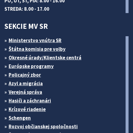
PO, UT, ŠT, PIA: 8.00 - 16.00
STREDA: 8.00 - 17.00
SEKCIE MV SR
Ministerstvo vnútra SR
Štátna komisia pre volby
Okresné úrady/Klientske centrá
Európske programy
Policajný zbor
Azyl a migrácia
Verejná správa
Hasiči a záchranári
Krízové riadenie
Schengen
Rozvoj občianskej spoločnosti