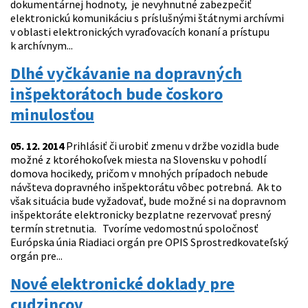
dokumentárnej hodnoty, je nevyhnutné zabezpečiť
elektronickú komunikáciu s príslušnými štátnymi archívmi
v oblasti elektronických vyraďovacích konaní a prístupu
k archívnym...
Dlhé vyčkávanie na dopravných
inšpektorátoch bude čoskoro
minulosťou
05. 12. 2014
Prihlásiť či urobiť zmenu v držbe vozidla bude
možné z ktoréhokoľvek miesta na Slovensku v pohodlí
domova hocikedy, pričom v mnohých prípadoch nebude
návšteva dopravného inšpektorátu vôbec potrebná. Ak to
však situácia bude vyžadovať, bude možné si na dopravnom
inšpektoráte elektronicky bezplatne rezervovať presný
termín stretnutia. Tvoríme vedomostnú spoločnosť
Európska únia Riadiaci orgán pre OPIS Sprostredkovateľský
orgán pre...
Nové elektronické doklady pre
cudzincov