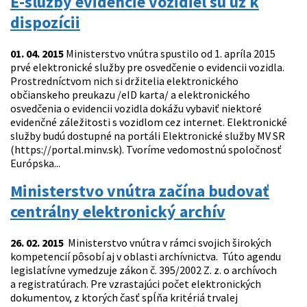
E-služby evidencie vozidiel sú už k
dispozícii
01. 04. 2015
Ministerstvo vnútra spustilo od 1. apríla 2015
prvé elektronické služby pre osvedčenie o evidencii vozidla.
Prostredníctvom nich si držitelia elektronického
občianskeho preukazu /eID karta/ a elektronického
osvedčenia o evidencii vozidla dokážu vybaviť niektoré
evidenčné záležitosti s vozidlom cez internet. Elektronické
služby budú dostupné na portáli Elektronické služby MV SR
(https://portal.minv.sk). Tvoríme vedomostnú spoločnosť
Európska...
Ministerstvo vnútra začína budovať
centrálny elektronický archív
26. 02. 2015
Ministerstvo vnútra v rámci svojich širokých
kompetencií pôsobí aj v oblasti archívnictva. Túto agendu
legislatívne vymedzuje zákon č. 395/2002 Z. z. o archívoch
a registratúrach. Pre vzrastajúci počet elektronických
dokumentov, z ktorých časť spĺňa kritériá trvalej