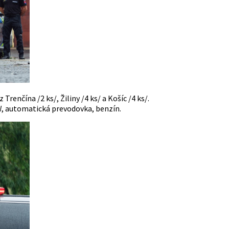
Trenčína /2 ks/, Žiliny /4 ks/ a Košíc /4 ks/.
W, automatická prevodovka, benzín.