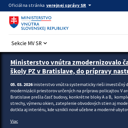
Preskocit na hlavný obsah
arrow_drop_down
verejnej správy SR
Oficiálna stránka
Sekcie MV SR
keyboard_arrow_down
Ministerstvo vnútra zmodernizovalo č
školy PZ v Bratislave, do prípravy nast
05. 03. 2026
inisterstvo vnútra systematicky rieši investičný d
modernizácii priestorov určených na prípravu policajtov. V a
Bratislave prešla časť budovy, konkrétne bloky A a B, komp
strechy, výmenu okien, zateplenie obvodových stien aj modern
dotkla aj interiéru, kde vznikli nové učebne a moderné ubytov
Viac