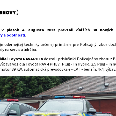
si v piatok 4. augusta 2023 prevzali ďalších 30 nových
y a odolnosti
.
modernejšej techniky určenej primárne pre Policajný zbor do
dy na servis a údržbu.
idiel Toyota RAV4 PHEV
dostali príslušníci Policajného zboru z Ba
 výbava vozidla Toyota RAV 4 PHEV: Plug - In Hybrid, 2,5 Plug - in
motor 89 kW, automatická prevodovka e - CVT - benzín, 4x4, výbav