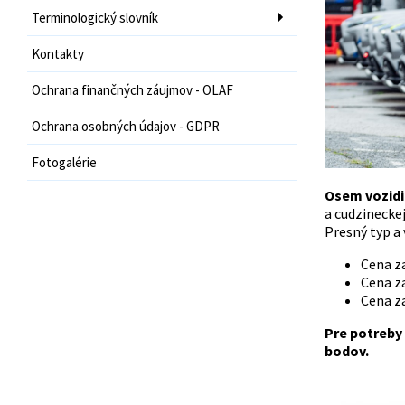
Terminologický slovník
Kontakty
Ochrana finančných záujmov - OLAF
Ochrana osobných údajov - GDPR
Fotogalérie
Osem vozidi
a cudzineckej
Presný typ a
Cena z
Cena z
Cena za
Pre potreby 
bodov.