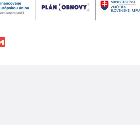
ok
ssenger
Gmail