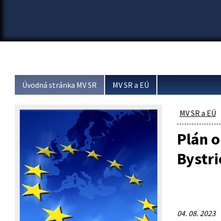
Úvodná stránka MV SR
MV SR a EÚ
MV SR a EÚ
Plán o
Bystri
04. 08. 2023