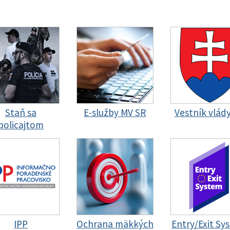
Staň sa
E-služby MV SR
Vestník vlád
policajtom
IPP
Ochrana mäkkých
Entry/Exit Sy