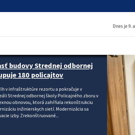
Dnes je 9. 
asť budovy Strednej odbornej
upuje 180 policajtov
lh v infraštruktúre rezortu a pokračuje v
reáli Strednej odbornej školy Policajného zboru v
lexnou obnovou, ktorá zahŕňala rekonštrukciu
izáciu inžinierskych sietí. Modernizácia sa
acie izby. Zrekonštruované...