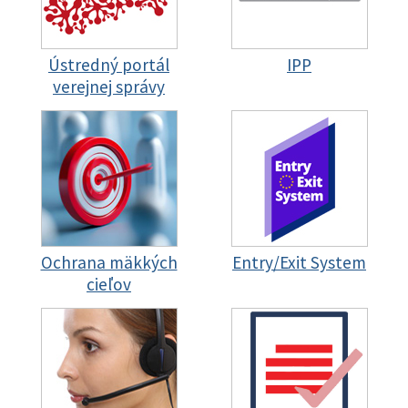
Ústredný portál
IPP
verejnej správy
Ochrana mäkkých
Entry/Exit System
cieľov