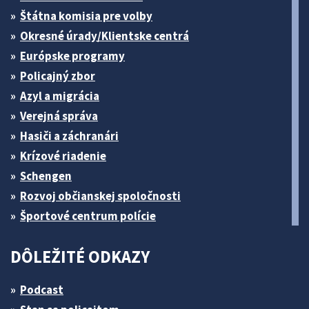
Štátna komisia pre volby
Okresné úrady/Klientske centrá
Európske programy
Policajný zbor
Azyl a migrácia
Verejná správa
Hasiči a záchranári
Krízové riadenie
Schengen
Rozvoj občianskej spoločnosti
Športové centrum polície
DÔLEŽITÉ ODKAZY
Podcast