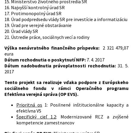
15. Ministerstvo životného prostredia SR
16. Najvyšší kontrolný úrad SR
17. Protimonopolný úrad SR
18. Úrad podpredsedu vlády SR pre investície a informatizáciu
19. Úrad pre verejné obstarávanie
20. Úrad vlády SR
21. Ústredie práce, sociálnych vecí a rodiny
Výška nenávratného finančného príspevku:
2 321 479,07
eura
Dátum rozhodnutia o poskytnutí NFP:
7. 4. 2017
Dátum nadobudnutia právoplatnosti rozhodnutia:
31. 5.
2017
Tento projekt sa realizuje vďaka podpore z Európskeho
sociálneho fondu v rámci Operačného programu
Efektívna verejná správa (OP EVS).
Prioritná os
1: Posilnené inštitucionálne kapacity a
efektívna VS
Špecifický cieľ 1.2
: Modernizované RĽZ a zvýšené
kompetencie zamestnancov