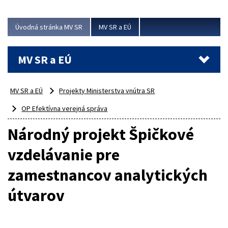
ubytovacie izby. Zrekonštruované...
Úvodná stránka MV SR
MV SR a EÚ
Viac
MV SR a EÚ
MV SR a EÚ
Projekty Ministerstva vnútra SR
OP Efektívna verejná správa
Národný projekt Špičkové
vzdelávanie pre
zamestnancov analytických
útvarov