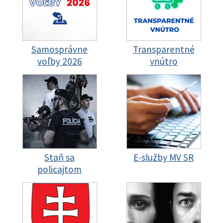
Samosprávne
Transparentné
voľby 2026
vnútro
Staň sa
E-služby MV SR
policajtom