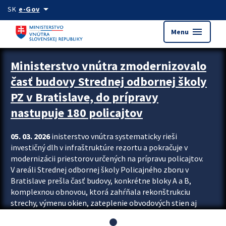
Preskocit na hlavný obsah
arrow_drop_down
SK
e-Gov
menu
Menu
Ministerstvo vnútra zmodernizovalo
časť budovy Strednej odbornej školy
PZ v Bratislave, do prípravy
nastupuje 180 policajtov
05. 03. 2026
inisterstvo vnútra systematicky rieši
investičný dlh v infraštruktúre rezortu a pokračuje v
modernizácii priestorov určených na prípravu policajtov.
V areáli Strednej odbornej školy Policajného zboru v
Bratislave prešla časť budovy, konkrétne bloky A a B,
komplexnou obnovou, ktorá zahŕňala rekonštrukciu
strechy, výmenu okien, zateplenie obvodových stien aj
modernizáciu inžinierskych sietí. Modernizácia sa dotkla
aj interiéru, kde vznikli nové učebne a moderné