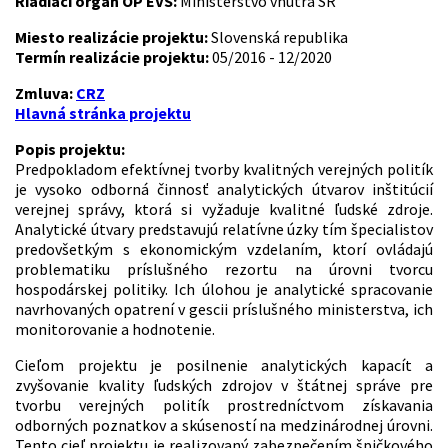
Riadiaci orgán OP EVS:
Ministerstvo vnútra SR
Miesto realizácie projektu:
Slovenská republika
Termín realizácie projektu:
05/2016 - 12/2020
Zmluva:
CRZ
Hlavná stránka projektu
Popis projektu:
Predpokladom efektívnej tvorby kvalitných verejných politík
je vysoko odborná činnosť analytických útvarov inštitúcií
verejnej správy, ktorá si vyžaduje kvalitné ľudské zdroje.
Analytické útvary predstavujú relatívne úzky tím špecialistov
predovšetkým s ekonomickým vzdelaním, ktorí ovládajú
problematiku príslušného rezortu na úrovni tvorcu
hospodárskej politiky. Ich úlohou je analytické spracovanie
navrhovaných opatrení v gescii príslušného ministerstva, ich
monitorovanie a hodnotenie.
Cieľom projektu je posilnenie analytických kapacít a
zvyšovanie kvality ľudských zdrojov v štátnej správe pre
tvorbu verejných politík prostredníctvom získavania
odborných poznatkov a skúseností na medzinárodnej úrovni.
Tento cieľ projektu je realizovaný zabezpečením špičkového