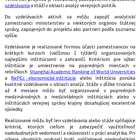
vzdelávania
a stáží v oblasti analýz verejných politík.
Do vzdelávacích aktivít sa môžu zapojiť analytickí
zamestnanci ministerstiev a niektorých orgánov štátnej
správy, zapojených do projektu ako partneri podľa zoznamu
vyššie.
Vzdelávanie je realizované formou účasti zamestnancov na
krátkych kurzoch (väčšinou 1 týždeň) organizovaných
najlepšími inštitúciami v zahraničí. Kritériom pre výber
inštitúcie je umiestnenie na popredných miestach v
rebríčkoch
Shanghai Academic Ranking of World Universities
a
RePEc - ekonomické inštitúcie
alebo inštitúcia ponúka
kvalitné vzdelávanie v oblasti analýz. Stáže v dĺžke trvania 1
až 4 mesiace môžu byť organizované v popredných
medzinárodných a medzivládnych inštitúciách alebo v
inštitúciách verejnej správy krajiny dosahujúcej excelentné
výsledky.
Realizované môžu byť len vzdelávania alebo stáže spĺňajúce
kritériá, ktorých cieľom je zabezpečiť využiteľnosť
nadobudnutých vedomostí a skúseností v práci analytika. Pri
výbere vhodných podujatí budú zohľadnené predovšetkým