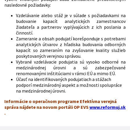
nasledovné požiadavky:
Vzdelávanie alebo stáž je v súlade s požiadavkami na
budovanie kapacít analytických zamestnancov
žiadateľa a partnerov vyplývajúcich z ich poslania a
činností.
Zameranie a obsah podujatí korešponduje s potrebami
analytických útvarov z hľadiska budovania odborných
kapacít so zameraním na zvyšovanie kvality služieb
poskytovaných verejnou správou.
Vybrané vzdelávacie podujatia sú vysoko odborné na
medzinárodnej úrovni a sú zabezpečované
renomovanými inštitúciami v rámci EÚ a mimo EÚ.
Účasť na identifikovaných podujatiach a stážach
podporí medzinárodný aspekt a možnosti spolupráce
na medzinárodnej úrovni.
Informácie o operačnom programe Efektívna verejná
správa nájdete na novom portáli OP EVS
www.reformuj.sk
.