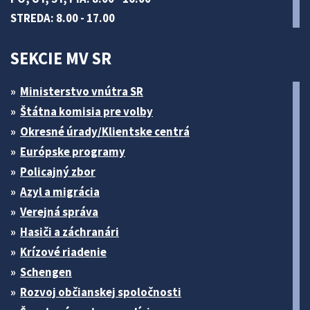
STREDA: 8.00 - 17.00
SEKCIE MV SR
Ministerstvo vnútra SR
Štátna komisia pre volby
Okresné úrady/Klientske centrá
Európske programy
Policajný zbor
Azyl a migrácia
Verejná správa
Hasiči a záchranári
Krízové riadenie
Schengen
Rozvoj občianskej spoločnosti