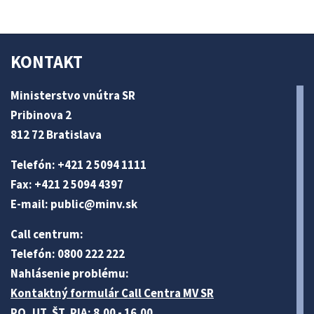
KONTAKT
Ministerstvo vnútra SR
Pribinova 2
812 72 Bratislava
Telefón: +421 2 5094 1111
Fax: +421 2 5094 4397
E-mail:
public@minv
.sk
Call centrum:
Telefón: 0800 222 222
Nahlásenie problému:
Kontaktný formulár Call Centra MV SR
PO, UT, ŠT, PIA: 8.00 - 16.00