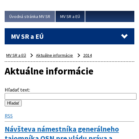
ubytovacie izby. Zrekonštruované...
Úvodná stránka MV SR
MV SR a EÚ
Viac
MV SR a EÚ
MV SR a EÚ
Aktuálne informácie
2014
Aktuálne informácie
Hľadať text
:
RSS
Návšteva námestníka generálneho
tajomníka OSN pre vládu práva a