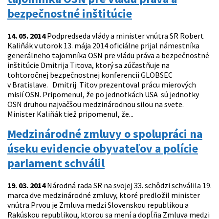
bezpečnostné inštitúcie
14. 05. 2014
Podpredseda vlády a minister vnútra SR Robert
Kaliňák v utorok 13. mája 2014 oficiálne prijal námestníka
generálneho tajomníka OSN pre vládu práva a bezpečnostné
inštitúcie Dmitrija Titova, ktorý sa zúčastňuje na
tohtoročnej bezpečnostnej konferencii GLOBSEC
v Bratislave. Dmitrij Titov prezentoval prácu mierových
misií OSN. Pripomenul, že po jednotkách USA sú jednotky
OSN druhou najväčšou medzinárodnou silou na svete.
Minister Kaliňák tiež pripomenul, že...
Medzinárodné zmluvy o spolupráci na
úseku evidencie obyvateľov a polície
parlament schválil
19. 03. 2014
Národná rada SR na svojej 33. schôdzi schválila 19.
marca dve medzinárodné zmluvy, ktoré predložil minister
vnútra.Prvou je Zmluva medzi Slovenskou republikou a
Rakúskou republikou, ktorou sa mení a dopĺňa Zmluva medzi