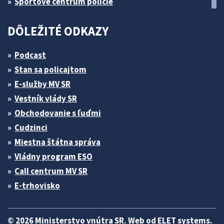
Športové centrum polície
DÔLEŽITÉ ODKAZY
Podcast
Stan sa policajtom
E-služby MV SR
Vestník vlády SR
Obchodovanie s ľuďmi
Cudzinci
Miestna štátna správa
Vládny program ESO
Call centrum MV SR
E-trhovisko
© 2026 Ministerstvo vnútra SR. Web od
ELET systems
.