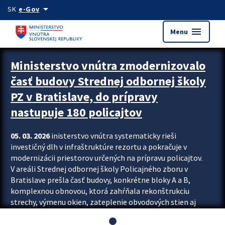
Preskocit na hlavný obsah
arrow_drop_down
SK
e-Gov
menu
Menu
Ministerstvo vnútra zmodernizovalo
časť budovy Strednej odbornej školy
PZ v Bratislave, do prípravy
nastupuje 180 policajtov
05. 03. 2026
inisterstvo vnútra systematicky rieši
investičný dlh v infraštruktúre rezortu a pokračuje v
modernizácii priestorov určených na prípravu policajtov.
V areáli Strednej odbornej školy Policajného zboru v
Bratislave prešla časť budovy, konkrétne bloky A a B,
komplexnou obnovou, ktorá zahŕňala rekonštrukciu
strechy, výmenu okien, zateplenie obvodových stien aj
modernizáciu inžinierskych sietí. Modernizácia sa dotkla
aj interiéru, kde vznikli nové učebne a moderné