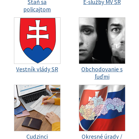
Staň sa
E-služby MV SR
policajtom
Vestník vlády SR
Obchodovanie s
ľuďmi
Cudzinci
Okresné úrady /