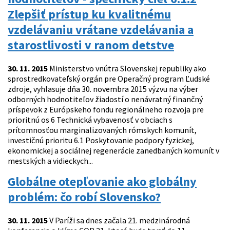
Zlepšiť prístup ku kvalitnému
vzdelávaniu vrátane vzdelávania a
starostlivosti v ranom detstve
30. 11. 2015
Ministerstvo vnútra Slovenskej republiky ako
sprostredkovateľský orgán pre Operačný program Ľudské
zdroje, vyhlasuje dňa 30. novembra 2015 výzvu na výber
odborných hodnotiteľov žiadostí o nenávratný finančný
príspevok z Európskeho fondu regionálneho rozvoja pre
prioritnú os 6 Technická vybavenosť v obciach s
prítomnosťou marginalizovaných rómskych komunít,
investičnú prioritu 6.1 Poskytovanie podpory fyzickej,
ekonomickej a sociálnej regenerácie zanedbaných komunít v
mestských a vidieckych...
Globálne otepľovanie ako globálny
problém: čo robí Slovensko?
30. 11. 2015
V Paríži sa dnes začala 21. medzinárodná