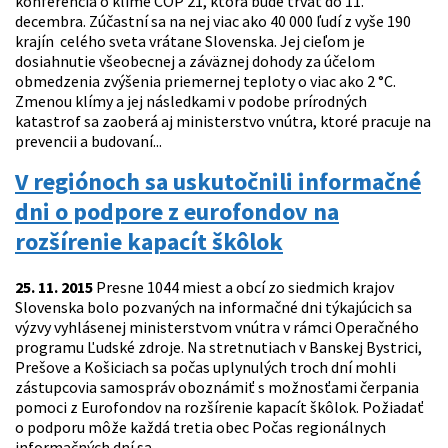
konferencia o klíme COP 21, ktorá bude trvať do 11.
decembra. Zúčastní sa na nej viac ako 40 000 ľudí z vyše 190
krajín celého sveta vrátane Slovenska. Jej cieľom je
dosiahnutie všeobecnej a záväznej dohody za účelom
obmedzenia zvýšenia priemernej teploty o viac ako 2 °C.
Zmenou klímy a jej následkami v podobe prírodných
katastrof sa zaoberá aj ministerstvo vnútra, ktoré pracuje na
prevencii a budovaní...
V regiónoch sa uskutočnili informačné
dni o podpore z eurofondov na
rozšírenie kapacít škôlok
25. 11. 2015
Presne 1044 miest a obcí zo siedmich krajov
Slovenska bolo pozvaných na informačné dni týkajúcich sa
výzvy vyhlásenej ministerstvom vnútra v rámci Operačného
programu Ľudské zdroje. Na stretnutiach v Banskej Bystrici,
Prešove a Košiciach sa počas uplynulých troch dní mohli
zástupcovia samospráv oboznámiť s možnosťami čerpania
pomoci z Eurofondov na rozšírenie kapacít škôlok. Požiadať
o podporu môže každá tretia obec Počas regionálnych
informačných dní sa...