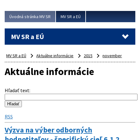
ubytovacie izby. Zrekonštruované...
Úvodná stránka MV SR
MV SR a EÚ
Viac
MV SR a EÚ
MV SR a EÚ
Aktuálne informácie
2015
november
Aktuálne informácie
Hľadať text
:
RSS
Výzva na výber odborných
hodnotiteľov - špecifický cieľ 6.1.2