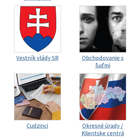
Vestník vlády SR
Obchodovanie s
ľuďmi
Cudzinci
Okresné úrady /
Klientske centrá