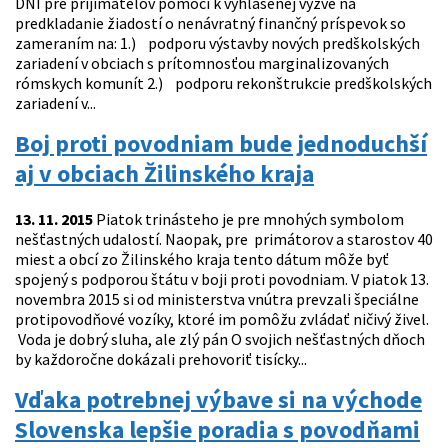
DNI pre prijímateľov pomoci k vyhlásenej výzve na
predkladanie žiadostí o nenávratný finančný príspevok so
zameraním na: 1.) podporu výstavby nových predškolských
zariadení v obciach s prítomnosťou marginalizovaných
rómskych komunít 2.) podporu rekonštrukcie predškolských
zariadení v...
Boj proti povodniam bude jednoduchší
aj v obciach Žilinského kraja
13. 11. 2015
Piatok trinásteho je pre mnohých symbolom
nešťastných udalostí. Naopak, pre primátorov a starostov 40
miest a obcí zo Žilinského kraja tento dátum môže byť
spojený s podporou štátu v boji proti povodniam. V piatok 13.
novembra 2015 si od ministerstva vnútra prevzali špeciálne
protipovodňové vozíky, ktoré im pomôžu zvládať ničivý živel.
Voda je dobrý sluha, ale zlý pán O svojich nešťastných dňoch
by každoročne dokázali prehovoriť tisícky...
Vďaka potrebnej výbave si na východe
Slovenska lepšie poradia s povodňami