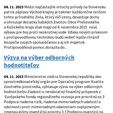
04. 11. 2015
Medzi najčastejšie vrtochy prírody na Slovensku
patria záplavy. Východ krajiny je takmer každoročne terčom
tohto prírodného živla, ktorý ničí cesty, devastuje domy
a ohrozuje desiatky ľudských životov. Obce Prešovského
a Košického kraja však majú od 4. novembra 2015 novú
výbavu pre boj proti neskrotnej vode. Vďaka novým prívesom
s protipovodňovou technikou budú vedieť lepšie chrániť
bezpečie svojich spoluobčanov a aj ich majetok.
Protipovodňová pomoc dorazila do...
Výzva na výber odborných
hodnotiteľov
04. 11. 2015
Ministerstvo vnútra Slovenskej republiky ako
sprostredkovateľský orgán pre Operačný program Kvalita
životného prostredia, vyhlasuje výzvu na výber odborných
hodnotiteľov žiadostí o nenávratný finančný príspevok z
Európskeho fondu regionálneho rozvoja pre prioritnú os 3
Podpora riadenia rizík, riadenia mimoriadnych udalostí a
odolnosti proti mimoriadnym udalostiam ovplyvneným
zmenou klímy investičnú prioritu 3.1 Podpora investícií na