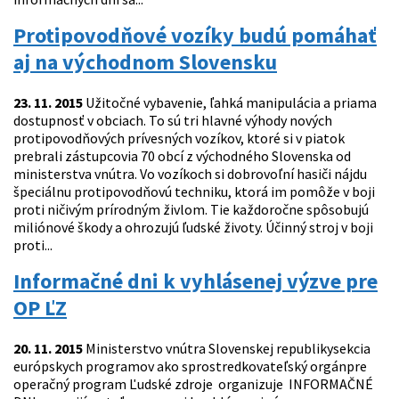
Protipovodňové vozíky budú pomáhať
aj na východnom Slovensku
23. 11. 2015
Užitočné vybavenie, ľahká manipulácia a priama
dostupnosť v obciach. To sú tri hlavné výhody nových
protipovodňových prívesných vozíkov, ktoré si v piatok
prebrali zástupcovia 70 obcí z východného Slovenska od
ministerstva vnútra. Vo vozíkoch si dobrovoľní hasiči nájdu
špeciálnu protipovodňovú techniku, ktorá im pomôže v boji
proti ničivým prírodným živlom. Tie každoročne spôsobujú
miliónové škody a ohrozujú ľudské životy. Účinný stroj v boji
proti...
Informačné dni k vyhlásenej výzve pre
OP ĽZ
20. 11. 2015
Ministerstvo vnútra Slovenskej republikysekcia
európskych programov ako sprostredkovateľský orgánpre
operačný program Ľudské zdroje organizuje INFORMAČNÉ