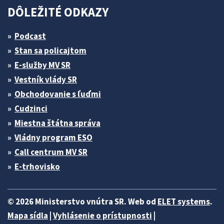
DÔLEŽITÉ ODKAZY
Podcast
Stan sa policajtom
E-služby MV SR
Vestník vlády SR
Obchodovanie s ľuďmi
Cudzinci
Miestna štátna správa
Vládny program ESO
Call centrum MV SR
E-trhovisko
© 2026 Ministerstvo vnútra SR. Web od
ELET systems
.
Mapa sídla
|
Vyhlásenie o prístupnosti
|