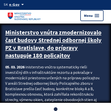
Preskocit na hlavný obsah
arrow_drop_down
SK
e-Gov
menu
Menu
Ministerstvo vnútra zmodernizovalo
časť budovy Strednej odbornej školy
PZ v Bratislave, do prípravy
nastupuje 180 policajtov
05. 03. 2026
inisterstvo vnútra systematicky rieši
investičný dlh v infraštruktúre rezortu a pokračuje v
modernizácii priestorov určených na prípravu policajtov.
V areáli Strednej odbornej školy Policajného zboru v
Bratislave prešla časť budovy, konkrétne bloky A a B,
komplexnou obnovou, ktorá zahŕňala rekonštrukciu
strechy, výmenu okien, zateplenie obvodových stien aj
modernizáciu inžinierskych sietí. Modernizácia sa dotkla
aj interiéru, kde vznikli nové učebne a moderné