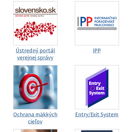
Ústredný portál
IPP
verejnej správy
Ochrana mäkkých
Entry/Exit System
cieľov