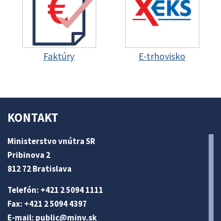
Faktúry
E-trhovisko
KONTAKT
Ministerstvo vnútra SR
Pribinova 2
812 72 Bratislava
Telefón: +421 2 5094 1111
Fax: +421 2 5094 4397
E-mail:
public@minv
.sk