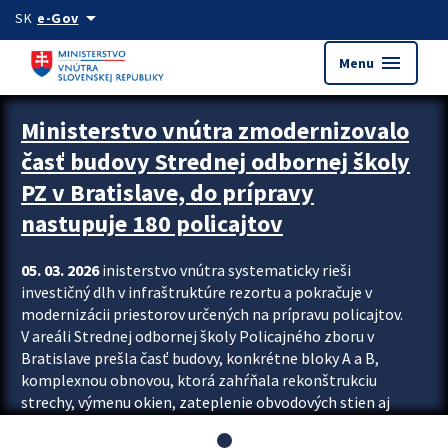
Preskocit na hlavný obsah
arrow_drop_down
SK
e-Gov
menu
Menu
Ministerstvo vnútra zmodernizovalo
časť budovy Strednej odbornej školy
PZ v Bratislave, do prípravy
nastupuje 180 policajtov
05. 03. 2026
inisterstvo vnútra systematicky rieši
investičný dlh v infraštruktúre rezortu a pokračuje v
modernizácii priestorov určených na prípravu policajtov.
V areáli Strednej odbornej školy Policajného zboru v
Bratislave prešla časť budovy, konkrétne bloky A a B,
komplexnou obnovou, ktorá zahŕňala rekonštrukciu
strechy, výmenu okien, zateplenie obvodových stien aj
modernizáciu inžinierskych sietí. Modernizácia sa dotkla
aj interiéru, kde vznikli nové učebne a moderné