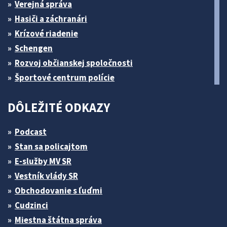
Verejná správa
Hasiči a záchranári
Krízové riadenie
Schengen
Rozvoj občianskej spoločnosti
Športové centrum polície
DÔLEŽITÉ ODKAZY
Podcast
Stan sa policajtom
E-služby MV SR
Vestník vlády SR
Obchodovanie s ľuďmi
Cudzinci
Miestna štátna správa