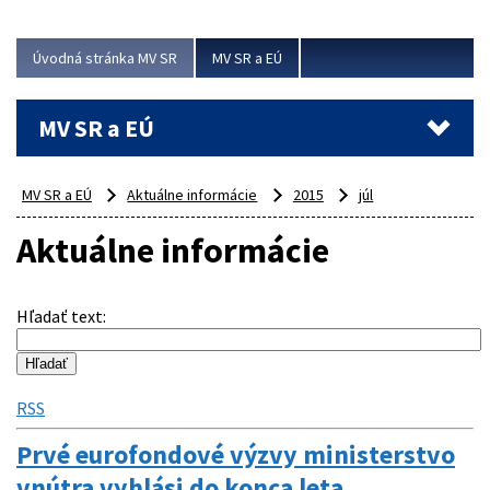
ubytovacie izby. Zrekonštruované...
Úvodná stránka MV SR
MV SR a EÚ
Viac
MV SR a EÚ
MV SR a EÚ
Aktuálne informácie
2015
júl
Aktuálne informácie
Hľadať text
:
RSS
Prvé eurofondové výzvy ministerstvo
vnútra vyhlási do konca leta