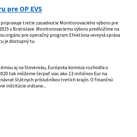
ru pre OP EVS
pripravuje tretie zasadnutie Monitorovacieho výboru pre
 2015 v Bratislave. Monitorovaciemu výboru predložíme na
emu orgánu pre operačný program Efektívna verejná správa
 je dostupný tu.
témou aj na Slovensku, Európska komisia rozhodla o
2020 tak môžeme čerpať viac ako 13 miliónov Eur na
návrat štátnych príslušníkov tretích krajín. O finančnú
 inštitúcie vrátane...