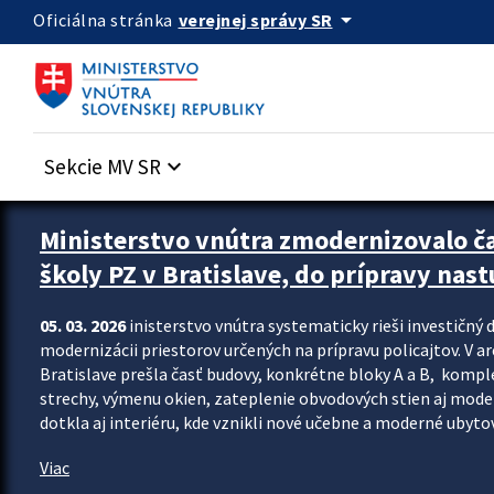
Preskocit na hlavný obsah
arrow_drop_down
verejnej správy SR
Oficiálna stránka
Sekcie MV SR
keyboard_arrow_down
Ministerstvo vnútra zmodernizovalo č
školy PZ v Bratislave, do prípravy nast
05. 03. 2026
inisterstvo vnútra systematicky rieši investičný d
modernizácii priestorov určených na prípravu policajtov. V a
Bratislave prešla časť budovy, konkrétne bloky A a B, komp
strechy, výmenu okien, zateplenie obvodových stien aj modern
dotkla aj interiéru, kde vznikli nové učebne a moderné ubytov
Viac