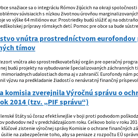
bce snažiace sa o integráciu Rómov žijúcich na okraji spoločnost
roblémov súvisiacich s nízkou životnou úrovňou marginalizovanýc
oje vo výške 64 miliónov eur. Prostriedky budú slúžiť aj na odstr
edškolskej prípravy rómskych detí. Pomoc pre obce sa bude sústreď
rstvo vnútra prostredníctvom eurofondov 
ných tímov
ezort vnútra ako sprostredkovateľský orgán pre operačný program
nej budú projekty na vybudovanie špecializovaných záchranných 
i mimoriadnych udalostiach doma aj v zahraničí. Eurofondy nám po
nil výzvu na predkladanie žiadostí o nenávratný finančný príspevok
 komisia zverejnila Výročnú správu o och
rok 2014 (tzv. „PIF správu“)
lenské štáty sú čoraz efektívnejšie v boji proti podvodom poškodz
ov podvodov než v predchádzajúcom roku. Celkovo bolo v roku 2014 
e kľúčové zistenie výročnej správy Komisie o ochrane finančných z
ie úsilie na zabezpečenie toho, aby sa peniaze z rozpočtu EÚ správne