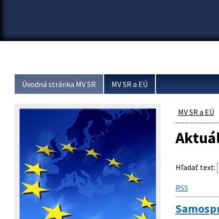
Úvodná stránka MV SR
MV SR a EÚ
MV SR a EÚ
Aktuá
Hľadať text
:
RSS
Samospr