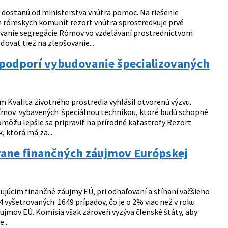
i dostanú od ministerstva vnútra pomoc. Na riešenie
h rómskych komunít rezort vnútra sprostredkuje prvé
aňovanie segregácie Rómov vo vzdelávaní prostredníctvom
ovať tiež na zlepšovanie...
podporí vybudovanie špecializovaných
 Kvalita životného prostredia vyhlásil otvorenú výzvu.
tímov vybavených špeciálnou technikou, ktoré budú schopné
môžu lepšie sa pripraviť na prírodné katastrofy Rezort
, ktorá má za...
rane finančných záujmov Európskej
ujúcim finančné záujmy EÚ, pri odhaľovaní a stíhaní väčšieho
vyšetrovaných 1649 prípadov, čo je o 2% viac než v roku
áujmov EÚ. Komisia však zároveň vyzýva členské štáty, aby
...