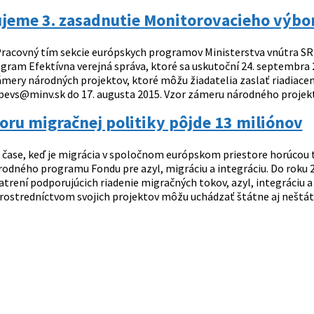
ujeme 3. zasadnutie Monitorovacieho výbo
racovný tím sekcie európskych programov Ministerstva vnútra SR 
gram Efektívna verejná správa, ktoré sa uskutoční 24. septembra
ámery národných projektov, ktoré môžu žiadatelia zaslať riadiac
evs@minv.sk do 17. augusta 2015. Vzor zámeru národného projektu
ru migračnej politiky pôjde 13 miliónov
 čase, keď je migrácia v spoločnom európskom priestore horúcou 
rodného programu Fondu pre azyl, migráciu a integráciu. Do roku 
atrení podporujúcich riadenie migračných tokov, azyl, integráciu a 
rostredníctvom svojich projektov môžu uchádzať štátne aj neštátne