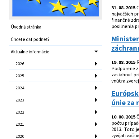
31. 08. 2015
O
najväčších p
finančné zdr
posilnenia pr
Úvodná stránka
Ministe
Chcete dať podnet?
záchran
Aktuálne informácie
19. 08. 2015
R
2026
Podporené z 
zasiahnuť pr
2025
vnútra zverej
2024
Európska
2023
únie za 
2022
10. 08. 2015
Č
počtu prípad
2021
2013. Toto j
vyvíjali väčš
2020