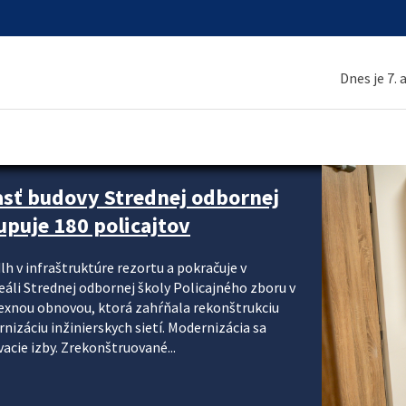
Dnes je 7.
asť budovy Strednej odbornej
upuje 180 policajtov
lh v infraštruktúre rezortu a pokračuje v
reáli Strednej odbornej školy Policajného zboru v
lexnou obnovou, ktorá zahŕňala rekonštrukciu
izáciu inžinierskych sietí. Modernizácia sa
acie izby. Zrekonštruované...