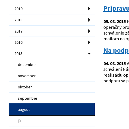
Priprav
2019
2018
05. 08. 2015
P
operačný pro
2017
schválenie z
mailom na op
2016
Na podpo
2015
04. 08. 2015
V
december
schválení Ná
realizáciu op
november
podporu sa p
október
september
august
júl