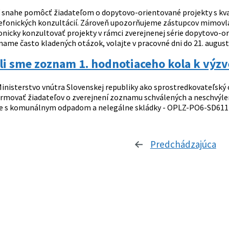
 snahe pomôcť žiadateľom o dopytovo-orientované projekty s kval
fonických konzultácií. Zároveň upozorňujeme zástupcov mimovlád
nicky konzultovať projekty v rámci zverejnenej série dopytovo-ori
ame často kladených otázok, volajte v pracovné dni do 21. augusta
li sme zoznam 1. hodnotiaceho kola k výz
inisterstvo vnútra Slovenskej republiky ako sprostredkovateľský
ormovať žiadateľov o zverejnení zoznamu schválených a neschvýle
ie s komunálnym odpadom a nelegálne skládky - OPLZ-PO6-SD611
Predchádzajúca
st