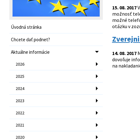
15. 08. 2017
V
možnosť tele
možné telefo
otázku v zozn
Úvodná stránka
Zverejni
Chcete dať podnet?
Aktuálne informácie
14. 08. 2017
M
dovoľuje inf
2026
na nakladan
2025
2024
2023
2022
2021
2020