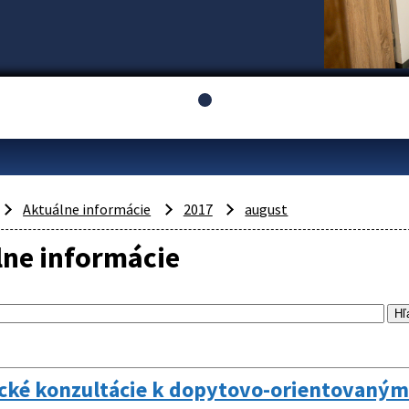
Aktuálne informácie
2017
august
lne informácie
ické konzultácie k dopytovo-orientovaný