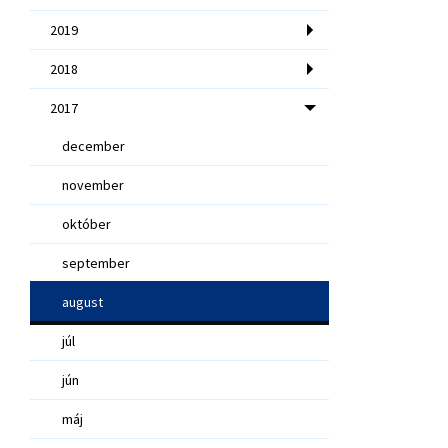
2019
2018
2017
december
november
október
september
august
júl
jún
máj