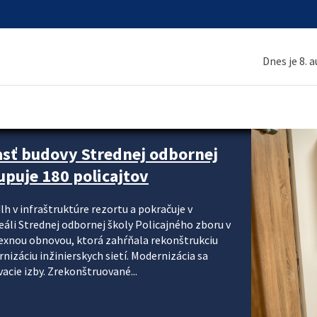
Dnes je 8. 
asť budovy Strednej odbornej
upuje 180 policajtov
lh v infraštruktúre rezortu a pokračuje v
reáli Strednej odbornej školy Policajného zboru v
lexnou obnovou, ktorá zahŕňala rekonštrukciu
izáciu inžinierskych sietí. Modernizácia sa
acie izby. Zrekonštruované...