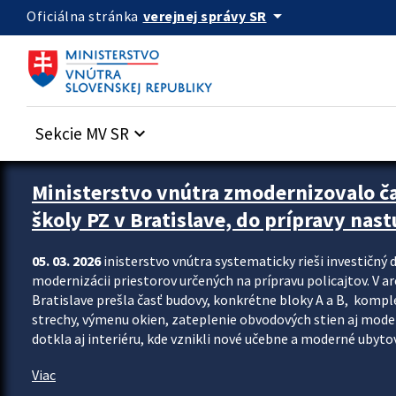
Preskocit na hlavný obsah
arrow_drop_down
verejnej správy SR
Oficiálna stránka
Sekcie MV SR
keyboard_arrow_down
Ministerstvo vnútra zmodernizovalo č
školy PZ v Bratislave, do prípravy nast
05. 03. 2026
inisterstvo vnútra systematicky rieši investičný d
modernizácii priestorov určených na prípravu policajtov. V a
Bratislave prešla časť budovy, konkrétne bloky A a B, komp
strechy, výmenu okien, zateplenie obvodových stien aj modern
dotkla aj interiéru, kde vznikli nové učebne a moderné ubytov
Viac