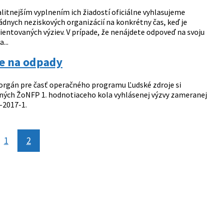
itnejším vyplnením ich žiadostí oficiálne vyhlasujeme
nych neziskových organizácií na konkrétny čas, keď je
entovaných výziev. V prípade, že nenájdete odpoveď na svoju
...
ve na odpady
 orgán pre časť operačného programu Ľudské zdroje si
ných ŽoNFP 1. hodnotiaceho kola vyhlásenej výzvy zameranej
-2017-1.
ránka
1
2