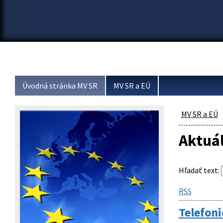
Úvodná stránka MV SR
MV SR a EÚ
MV SR a EÚ
Aktuá
Hľadať text
:
RSS
Telefon