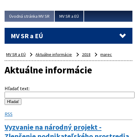
ubytovacie izby. Zrekonštruované...
Úvodná stránka MV SR
MV SR a EÚ
Viac
MV SR a EÚ
MV SR a EÚ
Aktuálne informácie
2018
marec
Aktuálne informácie
Hľadať text
:
RSS
Vyzvanie na národný projekt -
Zlepšenie podnikateľského prostredia