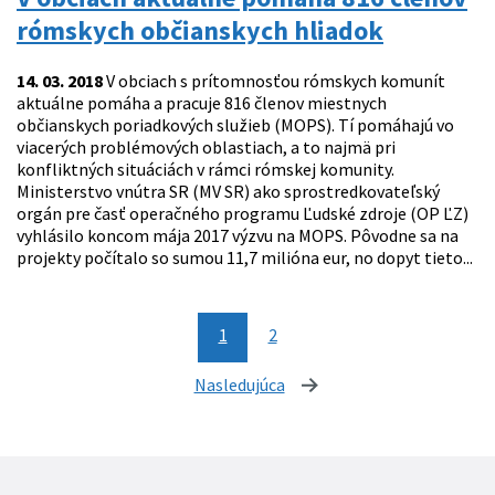
rómskych občianskych hliadok
14. 03. 2018
V obciach s prítomnosťou rómskych komunít
aktuálne pomáha a pracuje 816 členov miestnych
občianskych poriadkových služieb (MOPS). Tí pomáhajú vo
viacerých problémových oblastiach, a to najmä pri
konfliktných situáciách v rámci rómskej komunity.
Ministerstvo vnútra SR (MV SR) ako sprostredkovateľský
orgán pre časť operačného programu Ľudské zdroje (OP ĽZ)
vyhlásilo koncom mája 2017 výzvu na MOPS. Pôvodne sa na
projekty počítalo so sumou 11,7 milióna eur, no dopyt tieto...
1
2
Nasledujúca
stránka