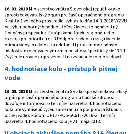
16. 03. 2018
Ministerstvo vnútra Slovenskej republiky ako
sprostredkovateľský orgán pre časť operačného programu
Kvalita životného prostredia, vyhlásilo dňa 14. 3. 2018 VÝZVU
na výber odborných hodnotiteľov žiadostí o nenávratný
finančný príspevok z Európskeho fondu regionálneho
rozvoja pre prioritnú os 3 Podpora riadenia rizík, riadenia
mimoriadnych udalostí a odolnosti proti mimoriadnym
udalostiam ovplyvneným zmenou klímy, špecifický cieľ 3.1.1
Zvýšenie úrovne pripravenosti na zvládanie mimoriadnych...
4. hodnotiace kolo - prístup k pitnej
vode
16. 03. 2018
Ministerstvo vnútra SR ako sprostredkovateľský
orgán pre časť operačného programu Ľudské zdroje si
dovoľuje informovať o termíne uzavretia 4. hodnotiaceho
kola pre vyhlásenú výzvu zameranú na podporu prístupu k
pitnej vode s kódom OPLZ-PO6-SC611-2016-3. Termín
uzavretia 4. hodnotiaceho kola je 21. mája 2018.
V obciach aktuálne pomáha 816 členov