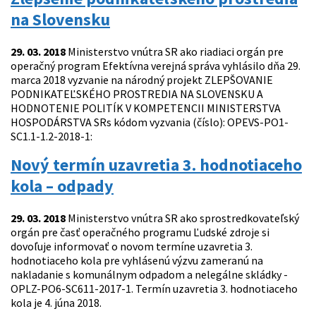
na Slovensku
29. 03. 2018
Ministerstvo vnútra SR ako riadiaci orgán pre
operačný program Efektívna verejná správa vyhlásilo dňa 29.
marca 2018 vyzvanie na národný projekt ZLEPŠOVANIE
PODNIKATEĽSKÉHO PROSTREDIA NA SLOVENSKU A
HODNOTENIE POLITÍK V KOMPETENCII MINISTERSTVA
HOSPODÁRSTVA SRs kódom vyzvania (číslo): OPEVS-PO1-
SC1.1-1.2-2018-1:
Nový termín uzavretia 3. hodnotiaceho
kola – odpady
29. 03. 2018
Ministerstvo vnútra SR ako sprostredkovateľský
orgán pre časť operačného programu Ľudské zdroje si
dovoľuje informovať o novom termíne uzavretia 3.
hodnotiaceho kola pre vyhlásenú výzvu zameranú na
nakladanie s komunálnym odpadom a nelegálne skládky -
OPLZ-PO6-SC611-2017-1. Termín uzavretia 3. hodnotiaceho
kola je 4. júna 2018.