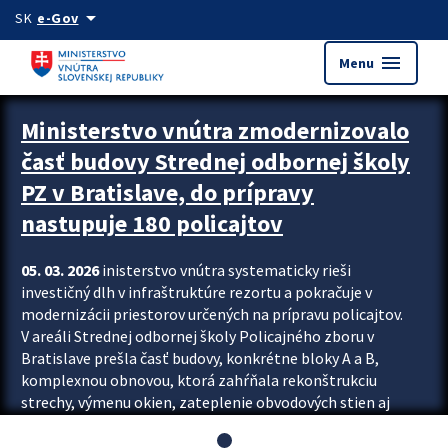
Preskocit na hlavný obsah
arrow_drop_down
SK
e-Gov
menu
Menu
Ministerstvo vnútra zmodernizovalo
časť budovy Strednej odbornej školy
PZ v Bratislave, do prípravy
nastupuje 180 policajtov
05. 03. 2026
inisterstvo vnútra systematicky rieši
investičný dlh v infraštruktúre rezortu a pokračuje v
modernizácii priestorov určených na prípravu policajtov.
V areáli Strednej odbornej školy Policajného zboru v
Bratislave prešla časť budovy, konkrétne bloky A a B,
komplexnou obnovou, ktorá zahŕňala rekonštrukciu
strechy, výmenu okien, zateplenie obvodových stien aj
modernizáciu inžinierskych sietí. Modernizácia sa dotkla
aj interiéru, kde vznikli nové učebne a moderné