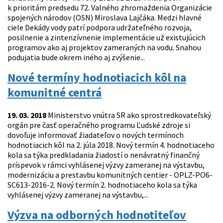
k prioritám predsedu 72. Valného zhromaždenia Organizácie
spojených národov (OSN) Miroslava Lajčáka. Medzi hlavné
ciele Dekády vody patrí podpora udržateľného rozvoja,
posilnenie a zintenzívnenie implementácie už existujúcich
programov ako aj projektov zameraných na vodu. Snahou
podujatia bude okrem iného aj zvýšenie...
Nové termíny hodnotiacich kôl na
komunitné centrá
19. 03. 2018
Ministerstvo vnútra SR ako sprostredkovateľský
orgán pre časť operačného programu Ľudské zdroje si
dovoľuje informovať žiadateľov o nových termínoch
hodnotiacich kôl na 2. júla 2018. Nový termín 4. hodnotiaceho
kola sa týka predkladania žiadostí o nenávratný finančný
príspevok v rámci vyhlásenej výzvy zameranej na výstavbu,
modernizáciu a prestavbu komunitných centier - OPLZ-PO6-
SC613-2016-2. Nový termín 2. hodnotiaceho kola sa týka
vyhlásenej výzvy zameranej na výstavbu,...
Výzva na odborných hodnotiteľov