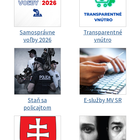
Samosprávne
Transparentné
voľby 2026
vnútro
Staň sa
E-služby MV SR
policajtom