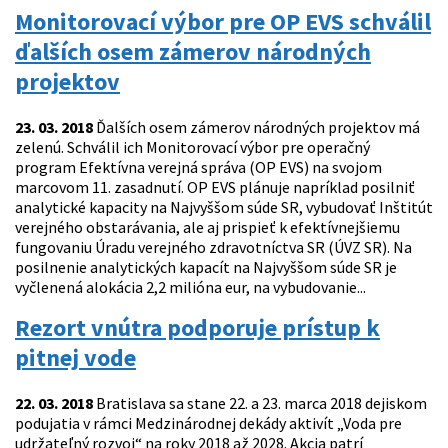
Monitorovací výbor pre OP EVS schválil
ďalších osem zámerov národných
projektov
23. 03. 2018
Ďalších osem zámerov národných projektov má
zelenú. Schválil ich Monitorovací výbor pre operačný
program Efektívna verejná správa (OP EVS) na svojom
marcovom 11. zasadnutí. OP EVS plánuje napríklad posilniť
analytické kapacity na Najvyššom súde SR, vybudovať Inštitút
verejného obstarávania, ale aj prispieť k efektívnejšiemu
fungovaniu Úradu verejného zdravotníctva SR (ÚVZ SR). Na
posilnenie analytických kapacít na Najvyššom súde SR je
vyčlenená alokácia 2,2 milióna eur, na vybudovanie...
Rezort vnútra podporuje prístup k
pitnej vode
22. 03. 2018
Bratislava sa stane 22. a 23. marca 2018 dejiskom
podujatia v rámci Medzinárodnej dekády aktivít „Voda pre
udržateľný rozvoj“ na roky 2018 až 2028. Akcia patrí