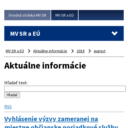
ubytovacie izby. Zrekonštruované...
Úvodná stránka MV SR
MV SR a EÚ
Viac
MV SR a EÚ
MV SR a EÚ
Aktuálne informácie
2018
august
Aktuálne informácie
Hľadať text
:
RSS
Vyhlásenie výzvy zameranej na
miestne občianske poriadkové služby