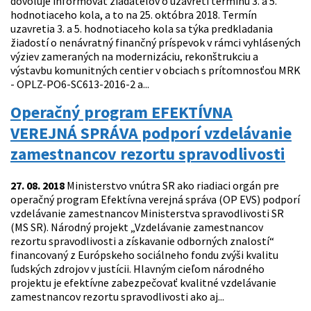
dovoľuje informovať žiadateľov o uzavretí termínu 3. a 5.
hodnotiaceho kola, a to na 25. októbra 2018. Termín
uzavretia 3. a 5. hodnotiaceho kola sa týka predkladania
žiadostí o nenávratný finančný príspevok v rámci vyhlásených
výziev zameraných na modernizáciu, rekonštrukciu a
výstavbu komunitných centier v obciach s prítomnosťou MRK
- OPLZ-PO6-SC613-2016-2 a...
Operačný program EFEKTÍVNA
VEREJNÁ SPRÁVA podporí vzdelávanie
zamestnancov rezortu spravodlivosti
27. 08. 2018
Ministerstvo vnútra SR ako riadiaci orgán pre
operačný program Efektívna verejná správa (OP EVS) podporí
vzdelávanie zamestnancov Ministerstva spravodlivosti SR
(MS SR). Národný projekt „Vzdelávanie zamestnancov
rezortu spravodlivosti a získavanie odborných znalostí“
financovaný z Európskeho sociálneho fondu zvýši kvalitu
ľudských zdrojov v justícii. Hlavným cieľom národného
projektu je efektívne zabezpečovať kvalitné vzdelávanie
zamestnancov rezortu spravodlivosti ako aj...