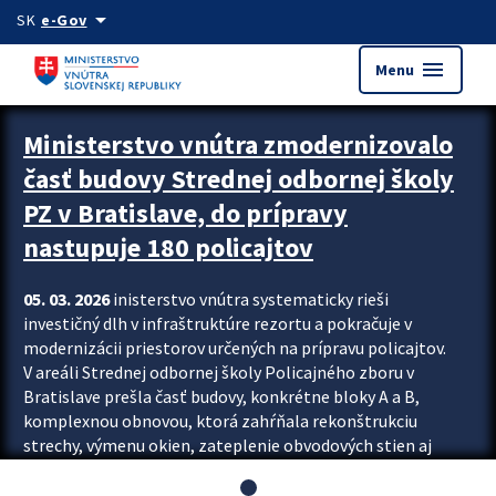
Preskocit na hlavný obsah
arrow_drop_down
SK
e-Gov
menu
Menu
Ministerstvo vnútra zmodernizovalo
časť budovy Strednej odbornej školy
PZ v Bratislave, do prípravy
nastupuje 180 policajtov
05. 03. 2026
inisterstvo vnútra systematicky rieši
investičný dlh v infraštruktúre rezortu a pokračuje v
modernizácii priestorov určených na prípravu policajtov.
V areáli Strednej odbornej školy Policajného zboru v
Bratislave prešla časť budovy, konkrétne bloky A a B,
komplexnou obnovou, ktorá zahŕňala rekonštrukciu
strechy, výmenu okien, zateplenie obvodových stien aj
modernizáciu inžinierskych sietí. Modernizácia sa dotkla
aj interiéru, kde vznikli nové učebne a moderné