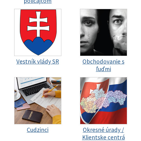
policajtom
Vestník vlády SR
Obchodovanie s
ľuďmi
Cudzinci
Okresné úrady /
Klientske centrá