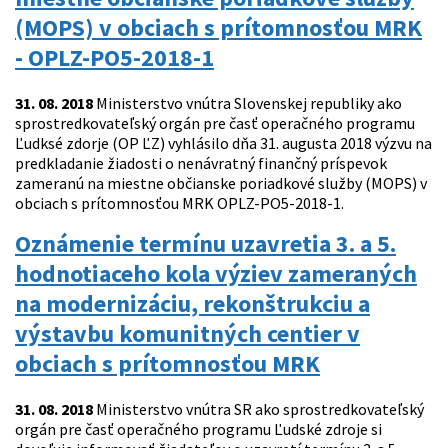
(MOPS) v obciach s prítomnosťou MRK
- OPLZ-PO5-2018-1
31. 08. 2018
Ministerstvo vnútra Slovenskej republiky ako
sprostredkovateľský orgán pre časť operačného programu
Ľudksé zdorje (OP ĽZ) vyhlásilo dňa 31. augusta 2018 výzvu na
predkladanie žiadosti o nenávratný finančný príspevok
zameranú na miestne občianske poriadkové služby (MOPS) v
obciach s prítomnosťou MRK OPLZ-PO5-2018-1.
Oznámenie termínu uzavretia 3. a 5.
hodnotiaceho kola výziev zameraných
na modernizáciu, rekonštrukciu a
výstavbu komunitných centier v
obciach s prítomnosťou MRK
31. 08. 2018
Ministerstvo vnútra SR ako sprostredkovateľský
orgán pre časť operačného programu Ľudské zdroje si