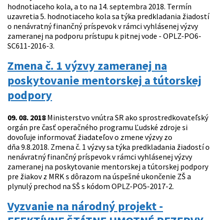
hodnotiaceho kola, a to na 14. septembra 2018. Termín
uzavretia 5. hodnotiaceho kola sa týka predkladania žiadostí
o nenávratný finančný príspevok v rámci vyhlásenej výzvy
zameranej na podporu prístupu k pitnej vode - OPLZ-PO6-
SC611-2016-3.
Zmena č. 1 výzvy zameranej na
poskytovanie mentorskej a tútorskej
podpory
09. 08. 2018
Ministerstvo vnútra SR ako sprostredkovateľský
orgán pre časť operačného programu Ľudské zdroje si
dovoľuje informovať žiadateľov o zmene výzvy zo
dňa 9.8.2018. Zmena č. 1 výzvy sa týka predkladania žiadostí o
nenávratný finančný príspevok v rámci vyhlásenej výzvy
zameranej na poskytovanie mentorskej a tútorskej podpory
pre žiakov z MRK s dôrazom na úspešné ukončenie ZŠ a
plynulý prechod na SŠ s kódom OPLZ-PO5-2017-2.
Vyzvanie na národný projekt -