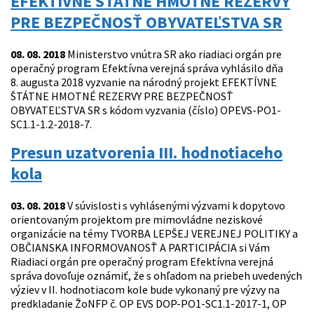
EFEKTÍVNE ŠTÁTNE HMOTNÉ REZERVY
PRE BEZPEČNOSŤ OBYVATEĽSTVA SR
08. 08. 2018
Ministerstvo vnútra SR ako riadiaci orgán pre
operačný program Efektívna verejná správa vyhlásilo dňa
8. augusta 2018 vyzvanie na národný projekt EFEKTÍVNE
ŠTÁTNE HMOTNÉ REZERVY PRE BEZPEČNOSŤ
OBYVATEĽSTVA SR s kódom vyzvania (číslo) OPEVS-PO1-
SC1.1-1.2-2018-7.
Presun uzatvorenia III. hodnotiaceho
kola
03. 08. 2018
V súvislosti s vyhlásenými výzvami k dopytovo
orientovaným projektom pre mimovládne neziskové
organizácie na témy TVORBA LEPŠEJ VEREJNEJ POLITIKY a
OBČIANSKA INFORMOVANOSŤ A PARTICIPÁCIA si Vám
Riadiaci orgán pre operačný program Efektívna verejná
správa dovoľuje oznámiť, že s ohľadom na priebeh uvedených
výziev v II. hodnotiacom kole bude vykonaný pre výzvy na
predkladanie ŽoNFP č. OP EVS DOP-PO1-SC1.1-2017-1, OP