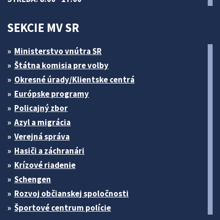
SEKCIE MV SR
Ministerstvo vnútra SR
Štátna komisia pre volby
Okresné úrady/Klientske centrá
Európske programy
Policajný zbor
Azyl a migrácia
Verejná správa
Hasiči a záchranári
Krízové riadenie
Schengen
Rozvoj občianskej spoločnosti
Športové centrum polície