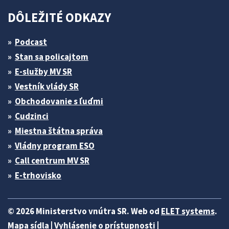
DÔLEŽITÉ ODKAZY
Podcast
Stan sa policajtom
E-služby MV SR
Vestník vlády SR
Obchodovanie s ľuďmi
Cudzinci
Miestna štátna správa
Vládny program ESO
Call centrum MV SR
E-trhovisko
© 2026 Ministerstvo vnútra SR. Web od
ELET systems
.
Mapa sídla
|
Vyhlásenie o prístupnosti
|