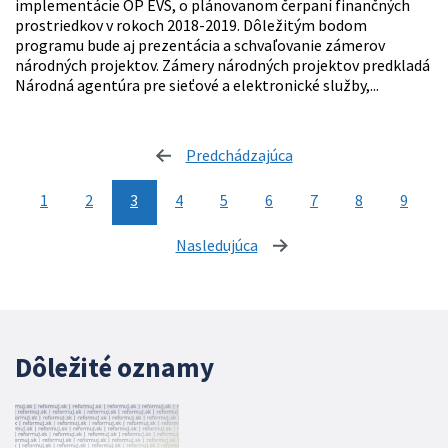
implementácie OP EVS, o plánovanom čerpaní finančných
prostriedkov v rokoch 2018-2019. Dôležitým bodom
programu bude aj prezentácia a schvaľovanie zámerov
národných projektov. Zámery národných projektov predkladá
Národná agentúra pre sieťové a elektronické služby,...
Predchádzajúca
stránka
1
2
3
4
5
6
7
8
9
Nasledujúca
stránka
Dôležité oznamy