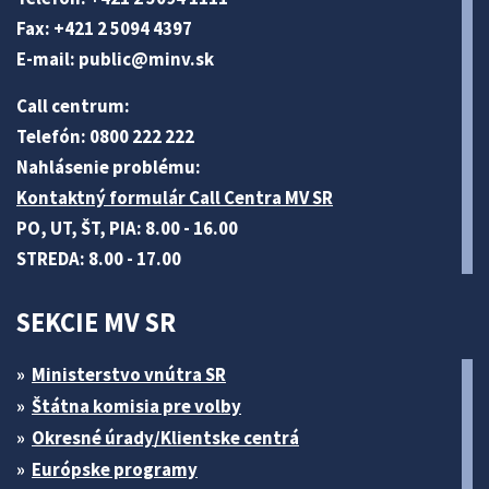
Fax: +421 2 5094 4397
E-mail:
public@minv
.sk
Call centrum:
Telefón: 0800 222 222
Nahlásenie problému:
Kontaktný formulár Call Centra MV SR
PO, UT, ŠT, PIA: 8.00 - 16.00
STREDA: 8.00 - 17.00
SEKCIE MV SR
Ministerstvo vnútra SR
Štátna komisia pre volby
Okresné úrady/Klientske centrá
Európske programy