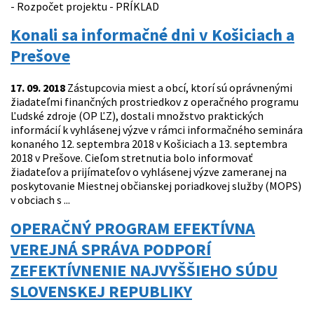
- Rozpočet projektu - PRÍKLAD
Konali sa informačné dni v Košiciach a
Prešove
17. 09. 2018
Zástupcovia miest a obcí, ktorí sú oprávnenými
žiadateľmi finančných prostriedkov z operačného programu
Ľudské zdroje (OP ĽZ), dostali množstvo praktických
informácií k vyhlásenej výzve v rámci informačného seminára
konaného 12. septembra 2018 v Košiciach a 13. septembra
2018 v Prešove. Cieľom stretnutia bolo informovať
žiadateľov a prijímateľov o vyhlásenej výzve zameranej na
poskytovanie Miestnej občianskej poriadkovej služby (MOPS)
v obciach s ...
OPERAČNÝ PROGRAM EFEKTÍVNA
VEREJNÁ SPRÁVA PODPORÍ
ZEFEKTÍVNENIE NAJVYŠŠIEHO SÚDU
SLOVENSKEJ REPUBLIKY