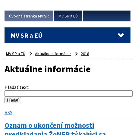
ubytovacie izby. Zrekonštruované...
Úvodná stránka MV SR
MV SR a EÚ
Viac
MV SR a EÚ
MV SR a EÚ
Aktuálne informácie
2018
Aktuálne informácie
Hľadať text
:
RSS
Oznam o ukončení možnosti
predkladania ŽoNFP týkajúci sa