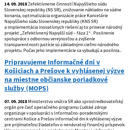
14. 09. 2018
Zefektívnenie činností Najvyššieho súdu
Slovenskej republiky (NS SR), znižovanie nákladov na súdne
konania, optimalizácia organizácie práce Kancelárie
Najvyššieho súdu Slovenskej republiky (KNS SR)
a implementácia inovatívnych riešení aj to prinesie národný
projekt „Zefektívnený Najvyšší súd – fáza 1“ . Posilnenie
spolupráce s odbornou verejnosťou a zvýšenie
transparentnosti justície sú základnými cieľmi národného
projektu. Počas jeho implementácie sa vybudujú a posilnia...
Pripravujeme Informačné dni v
Košiciach a Prešove k vyhlásenej výzve
na miestne občianske poriadkové
služby (MOPS)
07. 09. 2018
Ministerstvo vnútra SR ako sprostredkovateľský
orgán pre časť operačného programu Ľudské zdroje
organizuje v spolupráci s Informačno-poradenskými
centrami Košice a Prešov informačné dni k vyhlásenej výzve
pre prijímateľov/žiadateľov o nenávratný finančný príspevok.