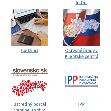
ľuďmi
Cudzinci
Okresné úrady /
Klientske centrá
Ústredný portál
IPP
verejnej správy