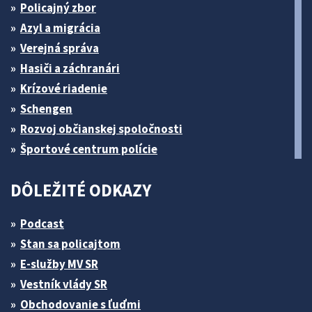
Policajný zbor
Azyl a migrácia
Verejná správa
Hasiči a záchranári
Krízové riadenie
Schengen
Rozvoj občianskej spoločnosti
Športové centrum polície
DÔLEŽITÉ ODKAZY
Podcast
Stan sa policajtom
E-služby MV SR
Vestník vlády SR
Obchodovanie s ľuďmi