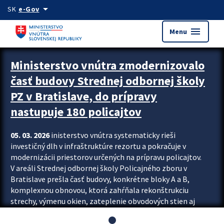
Preskocit na hlavný obsah
arrow_drop_down
SK
e-Gov
menu
Menu
Ministerstvo vnútra zmodernizovalo
časť budovy Strednej odbornej školy
PZ v Bratislave, do prípravy
nastupuje 180 policajtov
05. 03. 2026
inisterstvo vnútra systematicky rieši
investičný dlh v infraštruktúre rezortu a pokračuje v
modernizácii priestorov určených na prípravu policajtov.
V areáli Strednej odbornej školy Policajného zboru v
Bratislave prešla časť budovy, konkrétne bloky A a B,
komplexnou obnovou, ktorá zahŕňala rekonštrukciu
strechy, výmenu okien, zateplenie obvodových stien aj
modernizáciu inžinierskych sietí. Modernizácia sa dotkla
aj interiéru, kde vznikli nové učebne a moderné