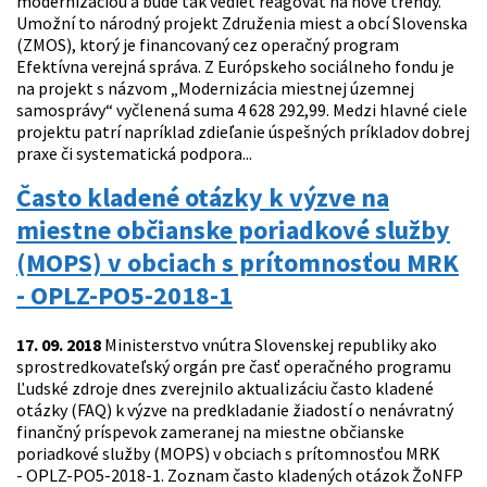
modernizáciou a bude tak vedieť reagovať na nové trendy.
Umožní to národný projekt Združenia miest a obcí Slovenska
(ZMOS), ktorý je financovaný cez operačný program
Efektívna verejná správa. Z Európskeho sociálneho fondu je
na projekt s názvom „Modernizácia miestnej územnej
samosprávy“ vyčlenená suma 4 628 292,99. Medzi hlavné ciele
projektu patrí napríklad zdieľanie úspešných príkladov dobrej
praxe či systematická podpora...
Často kladené otázky k výzve na
miestne občianske poriadkové služby
(MOPS) v obciach s prítomnosťou MRK
- OPLZ-PO5-2018-1
17. 09. 2018
Ministerstvo vnútra Slovenskej republiky ako
sprostredkovateľský orgán pre časť operačného programu
Ľudské zdroje dnes zverejnilo aktualizáciu často kladené
otázky (FAQ) k výzve na predkladanie žiadostí o nenávratný
finančný príspevok zameranej na miestne občianske
poriadkové služby (MOPS) v obciach s prítomnosťou MRK
- OPLZ-PO5-2018-1. Zoznam často kladených otázok ŽoNFP