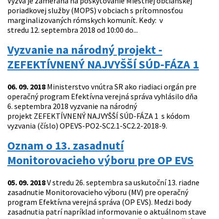
Výzva je zameraná na poskytovanie Miestnej občianskej
poriadkovej služby (MOPS) v obciach s prítomnosťou
marginalizovaných rómskych komunít. Kedy: v
stredu 12. septembra 2018 od 10:00 do...
Vyzvanie na národný projekt -
ZEFEKTÍVNENÝ NAJVYŠŠÍ SÚD-FÁZA 1
06. 09. 2018
Ministerstvo vnútra SR ako riadiaci orgán pre
operačný program Efektívna verejná správa vyhlásilo dňa
6. septembra 2018 vyzvanie na národný
projekt ZEFEKTÍVNENÝ NAJVYŠŠÍ SÚD-FÁZA 1 s kódom
vyzvania (číslo) OPEVS-PO2-SC2.1-SC2.2-2018-9.
Oznam o 13. zasadnutí
Monitorovacieho výboru pre OP EVS
05. 09. 2018
V stredu 26. septembra sa uskutoční 13. riadne
zasadnutie Monitorovacieho výboru (MV) pre operačný
program Efektívna verejná správa (OP EVS). Medzi body
zasadnutia patrí napríklad informovanie o aktuálnom stave