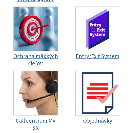
Ochrana mäkkých
Entry/Exit System
cieľov
Call centrum MV
Objednávky
SR