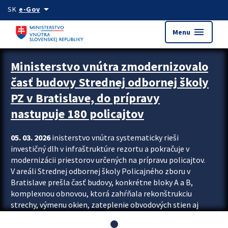
Preskocit na hlavný obsah
arrow_drop_down
SK
e-Gov
menu
Menu
Ministerstvo vnútra zmodernizovalo
časť budovy Strednej odbornej školy
PZ v Bratislave, do prípravy
nastupuje 180 policajtov
05. 03. 2026
inisterstvo vnútra systematicky rieši
investičný dlh v infraštruktúre rezortu a pokračuje v
modernizácii priestorov určených na prípravu policajtov.
V areáli Strednej odbornej školy Policajného zboru v
Bratislave prešla časť budovy, konkrétne bloky A a B,
komplexnou obnovou, ktorá zahŕňala rekonštrukciu
strechy, výmenu okien, zateplenie obvodových stien aj
modernizáciu inžinierskych sietí. Modernizácia sa dotkla
aj interiéru, kde vznikli nové učebne a moderné