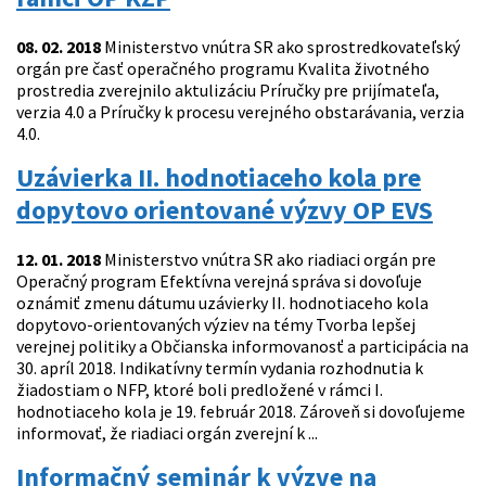
08. 02. 2018
Ministerstvo vnútra SR ako sprostredkovateľský
orgán pre časť operačného programu Kvalita životného
prostredia zverejnilo aktulizáciu Príručky pre prijímateľa,
verzia 4.0 a Príručky k procesu verejného obstarávania, verzia
4.0.
Uzávierka II. hodnotiaceho kola pre
dopytovo orientované výzvy OP EVS
12. 01. 2018
Ministerstvo vnútra SR ako riadiaci orgán pre
Operačný program Efektívna verejná správa si dovoľuje
oznámiť zmenu dátumu uzávierky II. hodnotiaceho kola
dopytovo-orientovaných výziev na témy Tvorba lepšej
verejnej politiky a Občianska informovanosť a participácia na
30. apríl 2018. Indikatívny termín vydania rozhodnutia k
žiadostiam o NFP, ktoré boli predložené v rámci I.
hodnotiaceho kola je 19. február 2018. Zároveň si dovoľujeme
informovať, že riadiaci orgán zverejní k ...
Informačný seminár k výzve na