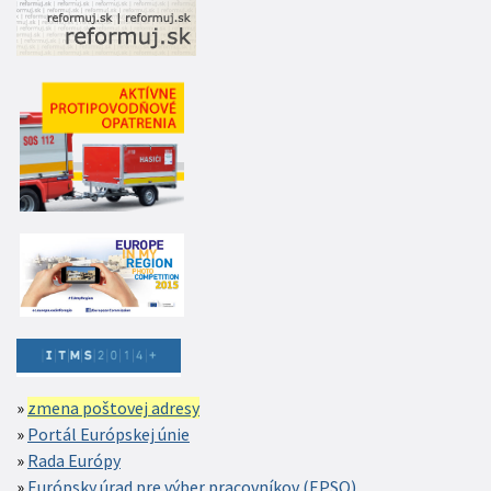
zmena poštovej adresy
Portál Európskej únie
Rada Európy
Európsky úrad pre výber pracovníkov (EPSO)