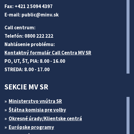
Fax: +421 2 5094 4397
E-mail:
public@minv
.sk
Call centrum:
Telefón: 0800 222 222
Nahlásenie problému:
Kontaktný formulár Call Centra MV SR
PO, UT, ŠT, PIA: 8.00 - 16.00
STREDA: 8.00 - 17.00
SEKCIE MV SR
Ministerstvo vnútra SR
Štátna komisia pre volby
Okresné úrady/Klientske centrá
Európske programy