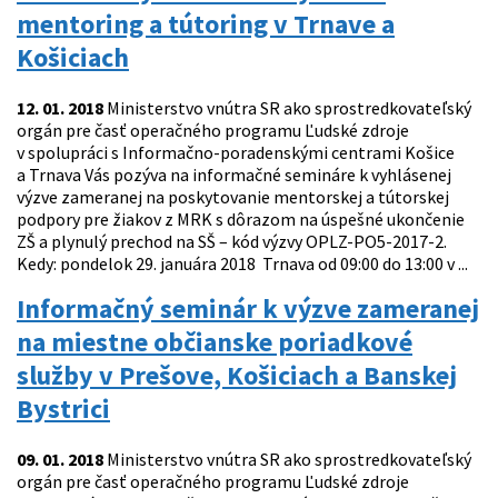
mentoring a tútoring v Trnave a
Košiciach
12. 01. 2018
Ministerstvo vnútra SR ako sprostredkovateľský
orgán pre časť operačného programu Ľudské zdroje
v spolupráci s Informačno-poradenskými centrami Košice
a Trnava Vás pozýva na informačné semináre k vyhlásenej
výzve zameranej na poskytovanie mentorskej a tútorskej
podpory pre žiakov z MRK s dôrazom na úspešné ukončenie
ZŠ a plynulý prechod na SŠ – kód výzvy OPLZ-PO5-2017-2.
Kedy: pondelok 29. januára 2018 Trnava od 09:00 do 13:00 v ...
Informačný seminár k výzve zameranej
na miestne občianske poriadkové
služby v Prešove, Košiciach a Banskej
Bystrici
09. 01. 2018
Ministerstvo vnútra SR ako sprostredkovateľský
orgán pre časť operačného programu Ľudské zdroje