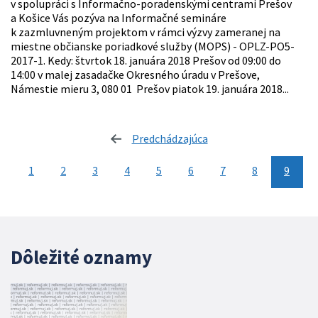
v spolupráci s Informačno-poradenskými centrami Prešov
a Košice Vás pozýva na Informačné semináre
k zazmluvneným projektom v rámci výzvy zameranej na
miestne občianske poriadkové služby (MOPS) - OPLZ-PO5-
2017-1. Kedy: štvrtok 18. januára 2018 Prešov od 09:00 do
14:00 v malej zasadačke Okresného úradu v Prešove,
Námestie mieru 3, 080 01 Prešov piatok 19. januára 2018...
Predchádzajúca
stránka
1
2
3
4
5
6
7
8
9
Dôležité oznamy