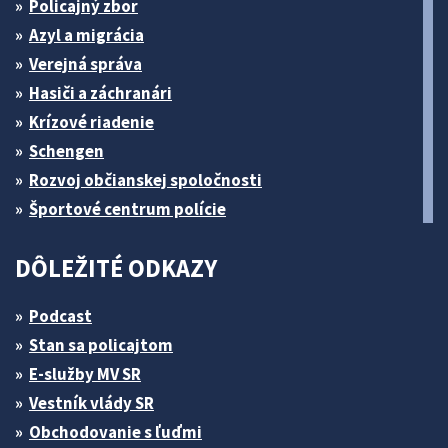
Policajný zbor
Azyl a migrácia
Verejná správa
Hasiči a záchranári
Krízové riadenie
Schengen
Rozvoj občianskej spoločnosti
Športové centrum polície
DÔLEŽITÉ ODKAZY
Podcast
Stan sa policajtom
E-služby MV SR
Vestník vlády SR
Obchodovanie s ľuďmi