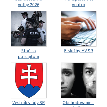
voľby 2026
vnútro
Staň sa
E-služby MV SR
policajtom
Vestník vlády SR
Obchodovanie s