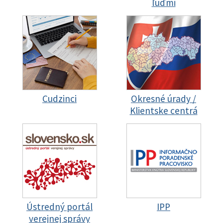
ľuďmi
Cudzinci
Okresné úrady /
Klientske centrá
Ústredný portál
IPP
verejnej správy