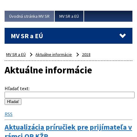
ubytovacie izby. Zrekonštruované...
Úvodná stránka MV SR
MV SR a EÚ
Viac
MV SR a EÚ
MV SR a EÚ
Aktuálne informácie
2018
Aktuálne informácie
Hľadať text
:
RSS
Aktualizácia príručiek pre prijímateľa v
rámci OP KŽP