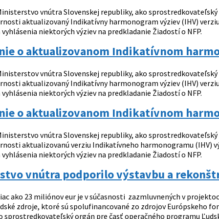
inisterstvo vnútra Slovenskej republiky, ako sprostredkovateľsk
rnosti aktualizovaný Indikatívny harmonogram výziev (IHV) verziu 
vyhlásenia niektorých výziev na predkladanie Žiadostí o NFP.
ie o aktualizovanom Indikatívnom harmo
inisterstov vnútra Slovenskej republiky, ako sprostredkovateľsk
rnosti aktualizovaný Indikatívny harmonogram výziev (IHV) verziu 
vyhlásenia niektorých výziev na predkladanie Žiadostí o NFP.
ie o aktualizovanom Indikatívnom harmo
inisterstvo vnútra Slovenskej republiky, ako sprostredkovateľsk
rnosti aktualizovanú verziu Indikatívneho harmonogramu (IHV) vý
 vyhlásenia niektorých výziev na predkladanie Žiadostí o NFP.
stvo vnútra podporilo výstavbu a rekonšt
iac ako 23 miliónov eur je v súčasnosti zazmluvnených v projekto
ské zdroje, ktoré sú spolufinancované zo zdrojov Európskeho fon
ko sprostredkovateľský orgán pre časť operačného programu Ľudské