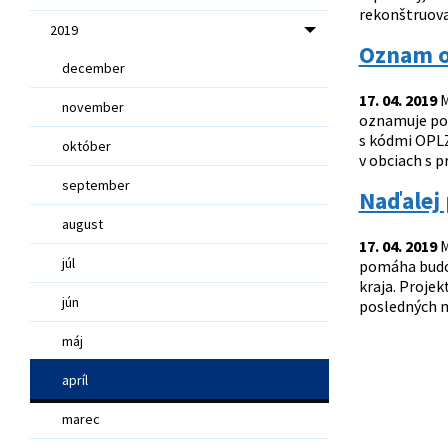
rekonštruovan
2019
Oznam o
december
17. 04. 2019
M
november
oznamuje pot
s kódmi OPLZ
október
v obciach s 
september
Naďalej
august
17. 04. 2019
M
júl
pomáha budov
kraja. Proje
jún
posledných m
máj
apríl
marec