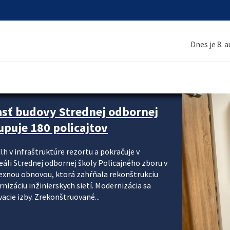
Dnes je 8. 
asť budovy Strednej odbornej
upuje 180 policajtov
lh v infraštruktúre rezortu a pokračuje v
reáli Strednej odbornej školy Policajného zboru v
lexnou obnovou, ktorá zahŕňala rekonštrukciu
izáciu inžinierskych sietí. Modernizácia sa
acie izby. Zrekonštruované...