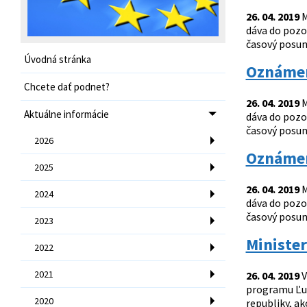
26. 04. 2019
M
dáva do pozo
časový posun 
Úvodná stránka
Oznámen
Chcete dať podnet?
26. 04. 2019
M
Aktuálne informácie
dáva do pozo
časový posun 
2026
Oznámen
2025
26. 04. 2019
M
2024
dáva do pozo
časový posun
2023
Minister
2022
2021
26. 04. 2019
V
programu Ľud
2020
republiky, a