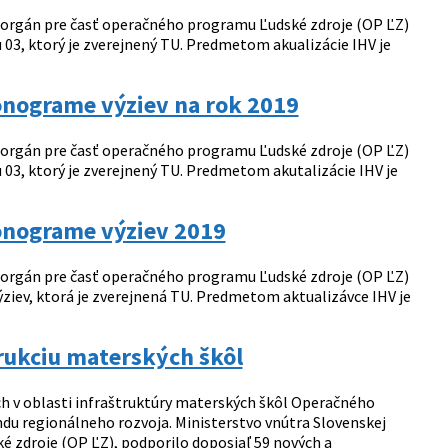
ý orgán pre časť operačného programu Ľudské zdroje (OP ĽZ)
03, ktorý je zverejnený TU. Predmetom akualizácie IHV je
nograme výziev na rok 2019
ý orgán pre časť operačného programu Ľudské zdroje (OP ĽZ)
03, ktorý je zverejnený TU. Predmetom akutalizácie IHV je
nograme výziev 2019
ý orgán pre časť operačného programu Ľudské zdroje (OP ĽZ)
ziev, ktorá je zverejnená TU. Predmetom aktualizávce IHV je
rukciu materských škôl
ch v oblasti infraštruktúry materských škôl Operačného
du regionálneho rozvoja. Ministerstvo vnútra Slovenskej
 zdroje (OP ĽZ), podporilo doposiaľ 59 nových a