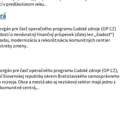
í v predškolskom veku...
rá
 orgán pre časť operačného programu Ľudské zdroje (OP ĽZ)
stí o nenávratný finančný príspevok (ďalej len „žiadosť“)
bu, modernizáciu a rekonštrukciu komunitných centier
treby zmeny...
ý orgán pre časť operačného programu Ľudské zdroje (OP ĽZ),
í Slovenskej republiky okrem Bratislavského samosprávneho
rozvoja. Obce a mestá ako aj neziskový sektor majú jednu z
komunitné centrá,...