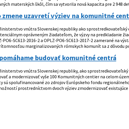
ých materských škôl, čím sa vytvorila nová kapacita pre 2 948 det
 zmene uzavretí výziev na komunitné cent
inisterstvo vnútra Slovenskej republiky ako sprostredkovateľský
enciálnym oprávneným žiadateľom, že výzvy na predkladanie žiado
-PO6-SC613-2016-2 a OPLZ-PO6-SC613-2017-2 zamerané na výstav
prítomnosťou marginalizovaných rómskych komunít sa z dôvodu po
 pomáhame budovať komunitné centrá
inisterstvo vnútra Slovenskej republiky, ako sprostredkovateľsk
ať a modernizovať vyše 100 Komunitných centier na celom územ
kty sú spolufinancované zo zdrojov Európskeho fondu regionálneho 
ožností prostredníctvom dvoch výziev zmodernizovať existujúce 