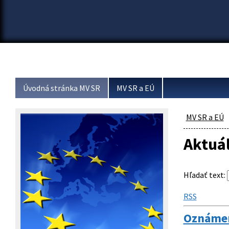
Úvodná stránka MV SR
MV SR a EÚ
MV SR a EÚ
Aktuá
Hľadať text
:
RSS
Oznámen