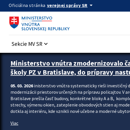
Preskocit na hlavný obsah
arrow_drop_down
verejnej správy SR
Oficiálna stránka
Sekcie MV SR
keyboard_arrow_down
Ministerstvo vnútra zmodernizovalo č
školy PZ v Bratislave, do prípravy nast
05. 03. 2026
inisterstvo vnútra systematicky rieši investičný d
modernizácii priestorov určených na prípravu policajtov. V a
Bratislave prešla časť budovy, konkrétne bloky A a B, komp
strechy, výmenu okien, zateplenie obvodových stien aj modern
dotkla aj interiéru, kde vznikli nové učebne a moderné ubytov
Viac