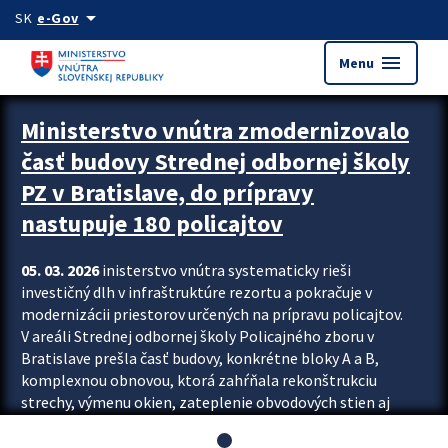
Preskocit na hlavný obsah
arrow_drop_down
SK
e-Gov
menu
Menu
Ministerstvo vnútra zmodernizovalo
časť budovy Strednej odbornej školy
PZ v Bratislave, do prípravy
nastupuje 180 policajtov
05. 03. 2026
inisterstvo vnútra systematicky rieši
investičný dlh v infraštruktúre rezortu a pokračuje v
modernizácii priestorov určených na prípravu policajtov.
V areáli Strednej odbornej školy Policajného zboru v
Bratislave prešla časť budovy, konkrétne bloky A a B,
komplexnou obnovou, ktorá zahŕňala rekonštrukciu
strechy, výmenu okien, zateplenie obvodových stien aj
modernizáciu inžinierskych sietí. Modernizácia sa dotkla
aj interiéru, kde vznikli nové učebne a moderné