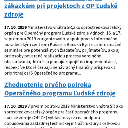
zákazkám pri projektoch z OP Ľudské
zdroje
17. 10. 2019
Ministerstvo vnútra SR,ako sprostredkovateľský
orgán pre Operačný program Ľudské zdroje v dňoch 16. a 17.
septembra 2019 zorganizovalo v spolupráci s Informačno-
poradenským centrom Košice a Banská Bystrica informačné
semináre pre potenciálnych žiadateľov, prijímateľov, ako aj
pre osoby poverené realizáciou procesu verejného
obstarávania, ktoré sa plánujú zapojiť do implementácie,
respektíve ktoré čerpajú nenávratný finančný príspevok z
prioritnej osi 6 Operačného programu...
Zhodnotenie prvého polroka
Operačného programu Ľudské zdroje
17. 10. 2019
V prvom polroku 2019 Ministerstvo vnútra SR ako
sprostredkovateľský orgán pre časť operačného programu
Ľudské zdroje (OP ĽZ) vyhlásilo výzvu na podporu
dobudovania základnej technickej infraštruktúry s celkovou