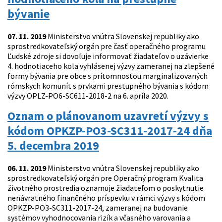
bývanie
07. 11. 2019
Ministerstvo vnútra Slovenskej republiky ako
sprostredkovateľský orgán pre časť operačného programu
Ľudské zdroje si dovoľuje informovať žiadateľov o uzávierke
4. hodnotiaceho kola vyhlásenej výzvy zameranej na zlepšené
formy bývania pre obce s prítomnosťou marginalizovaných
rómskych komunít s prvkami prestupného bývania s kódom
výzvy OPLZ-PO6-SC611-2018-2 na 6. apríla 2020.
Oznam o plánovanom uzavretí výzvy s
kódom OPKZP-PO3-SC311-2017-24 dňa
5. decembra 2019
06. 11. 2019
Ministerstvo vnútra Slovenskej republiky ako
sprostredkovateľský orgán pre Operačný program Kvalita
životného prostredia oznamuje žiadateľom o poskytnutie
nenávratného finančného príspevku v rámci výzvy s kódom
OPKZP-PO3-SC311-2017-24, zameranej na budovanie
systémov vyhodnocovania rizík a včasného varovania a