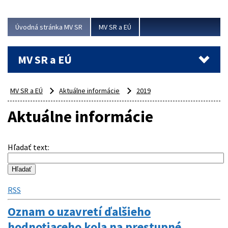
ubytovacie izby. Zrekonštruované...
Úvodná stránka MV SR
MV SR a EÚ
Viac
MV SR a EÚ
MV SR a EÚ
Aktuálne informácie
2019
Aktuálne informácie
Hľadať text
:
RSS
Oznam o uzavretí ďalšieho
hodnotiaceho kola na prestupné