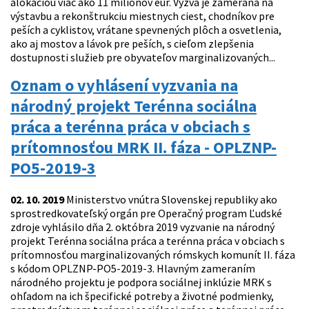
alokáciou viac ako 11 miliónov eur. Výzva je zameraná na
výstavbu a rekonštrukciu miestnych ciest, chodníkov pre
peších a cyklistov, vrátane spevnených plôch a osvetlenia,
ako aj mostov a lávok pre peších, s cieľom zlepšenia
dostupnosti služieb pre obyvateľov marginalizovaných...
Oznam o vyhlásení vyzvania na
národný projekt Terénna sociálna
práca a terénna práca v obciach s
prítomnosťou MRK II. fáza - OPLZNP-
PO5-2019-3
02. 10. 2019
Ministerstvo vnútra Slovenskej republiky ako
sprostredkovateľský orgán pre Operačný program Ľudské
zdroje vyhlásilo dňa 2. októbra 2019 vyzvanie na národný
projekt Terénna sociálna práca a terénna práca v obciach s
prítomnosťou marginalizovaných rómskych komunít II. fáza
s kódom OPLZNP-PO5-2019-3. Hlavným zameraním
národného projektu je podpora sociálnej inklúzie MRK s
ohľadom na ich špecifické potreby a životné podmienky,