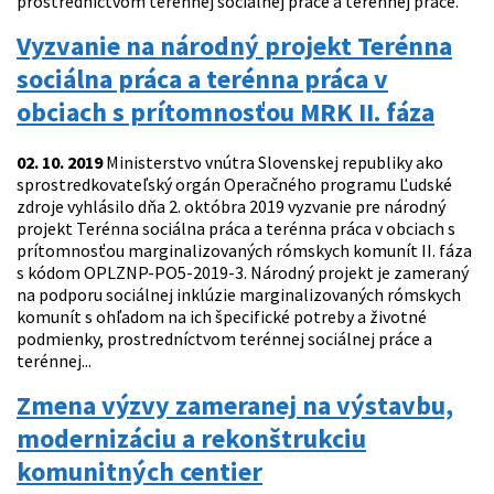
prostredníctvom terénnej sociálnej práce a terénnej práce.
Vyzvanie na národný projekt Terénna
sociálna práca a terénna práca v
obciach s prítomnosťou MRK II. fáza
02. 10. 2019
Ministerstvo vnútra Slovenskej republiky ako
sprostredkovateľský orgán Operačného programu Ľudské
zdroje vyhlásilo dňa 2. októbra 2019 vyzvanie pre národný
projekt Terénna sociálna práca a terénna práca v obciach s
prítomnosťou marginalizovaných rómskych komunít II. fáza
s kódom OPLZNP-PO5-2019-3. Národný projekt je zameraný
na podporu sociálnej inklúzie marginalizovaných rómskych
komunít s ohľadom na ich špecifické potreby a životné
podmienky, prostredníctvom terénnej sociálnej práce a
terénnej...
Zmena výzvy zameranej na výstavbu,
modernizáciu a rekonštrukciu
komunitných centier