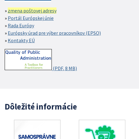
zmena poštovej adresy
Portál Európskej únie
Rada Európy
Európsky úrad pre výber pracovníkov (EPSO)
Kontakty EÚ
(PDF, 8 MB)
Dôležité informácie