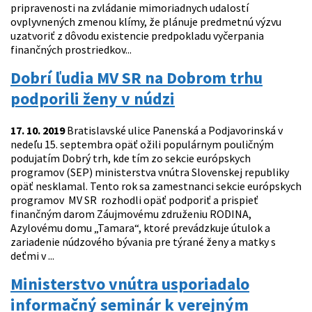
pripravenosti na zvládanie mimoriadnych udalostí
ovplyvnených zmenou klímy, že plánuje predmetnú výzvu
uzatvoriť z dôvodu existencie predpokladu vyčerpania
finančných prostriedkov...
Dobrí ľudia MV SR na Dobrom trhu
podporili ženy v núdzi
17. 10. 2019
Bratislavské ulice Panenská a Podjavorinská v
nedeľu 15. septembra opäť ožili populárnym pouličným
podujatím Dobrý trh, kde tím zo sekcie európskych
programov (SEP) ministerstva vnútra Slovenskej republiky
opäť nesklamal. Tento rok sa zamestnanci sekcie európskych
programov MV SR rozhodli opäť podporiť a prispieť
finančným darom Záujmovému združeniu RODINA,
Azylovému domu „Tamara“, ktoré prevádzkuje útulok a
zariadenie núdzového bývania pre týrané ženy a matky s
deťmi v ...
Ministerstvo vnútra usporiadalo
informačný seminár k verejným