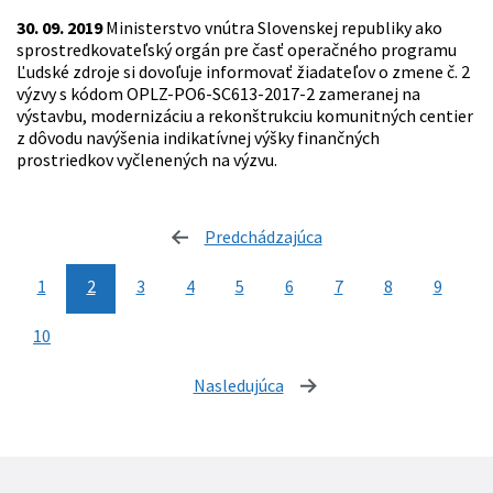
30. 09. 2019
Ministerstvo vnútra Slovenskej republiky ako
sprostredkovateľský orgán pre časť operačného programu
Ľudské zdroje si dovoľuje informovať žiadateľov o zmene č. 2
výzvy s kódom OPLZ-PO6-SC613-2017-2 zameranej na
výstavbu, modernizáciu a rekonštrukciu komunitných centier
z dôvodu navýšenia indikatívnej výšky finančných
prostriedkov vyčlenených na výzvu.
Predchádzajúca
stránka
1
2
3
4
5
6
7
8
9
10
Nasledujúca
stránka