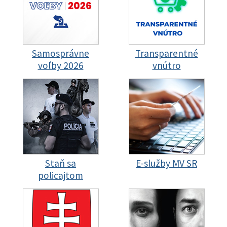
Samosprávne
Transparentné
voľby 2026
vnútro
Staň sa
E-služby MV SR
policajtom