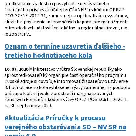
predkladanie žiadostí o poskytnutie nenávratného
finančného príspevku (ďalej len"ŽoNFP") s kódom OPKZP-
PO3-SC313-2017-31, zameranej na optimalizáciu systémov,
služieb a posilnenie intervenčných kapacít pre manažment
mimoriadnych udalostí na lokálnej a regionálnej úrovni, nie
je zo strany...
Oznam o termíne uzavretia ďalšieho -
tretieho hodnotiaceho kola
10. 07. 2020
Ministerstvo vnútra Slovenskej republiky ako
sprostredkovateľský orgán pre časť operačného programu
Ľudské zdroje si dovoľuje informovať žiadateľov o uzávierke
3. hodnotiaceho kola vyhlásenej výzvy zameranej na podporu
prístupu k pitnej vode v prostredí marginalizovaných
rómskych komunít s kódom výzvy OPLZ-PO6-SC611-2020-1
na 30. septembra 2020.
Aktualizácia Príručky k procesu
verejného obstarávania SO – MV SR na
verziu 6.0