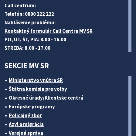
Call centrum:
Telefón: 0800 222 222
Nahlásenie problému:
Kontaktný formulár Call Centra MV SR
PO, UT, ŠT, PIA: 8.00 - 16.00
STREDA: 8.00 - 17.00
SEKCIE MV SR
Ministerstvo vnútra SR
Štátna komisia pre volby
Okresné úrady/Klientske centrá
Európske programy
Policajný zbor
Azyl a migrácia
Verejná správa