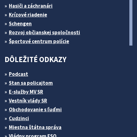
Hasiči a záchranári
Krízové riadenie
Schengen
Rozvoj občianskej spoločnosti
Športové centrum polície
DÔLEŽITÉ ODKAZY
Podcast
Stan sa policajtom
E-služby MV SR
Vestník vlády SR
Obchodovanie s ľuďmi
Cudzinci
Miestna štátna správa
Vládny program ESO