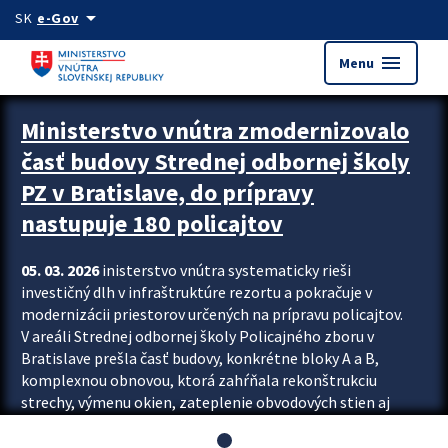
Preskocit na hlavný obsah
arrow_drop_down
SK
e-Gov
menu
Menu
Ministerstvo vnútra zmodernizovalo
časť budovy Strednej odbornej školy
PZ v Bratislave, do prípravy
nastupuje 180 policajtov
05. 03. 2026
inisterstvo vnútra systematicky rieši
investičný dlh v infraštruktúre rezortu a pokračuje v
modernizácii priestorov určených na prípravu policajtov.
V areáli Strednej odbornej školy Policajného zboru v
Bratislave prešla časť budovy, konkrétne bloky A a B,
komplexnou obnovou, ktorá zahŕňala rekonštrukciu
strechy, výmenu okien, zateplenie obvodových stien aj
modernizáciu inžinierskych sietí. Modernizácia sa dotkla
aj interiéru, kde vznikli nové učebne a moderné