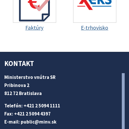
Faktúry
E-trhovisko
KONTAKT
Ministerstvo vnútra SR
Pribinova 2
812 72 Bratislava
Telefón: +421 2 5094 1111
Fax: +421 2 5094 4397
E-mail:
public@minv
.sk