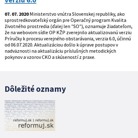
07. 07. 2020
Ministerstvo vnútra Slovenskej republiky, ako
sprostredkovateľský orgán pre Operačný program Kvalita
životného prostredia (ďalej len "SO"), oznamuje žiadateľom,
že na webovom sídle OP KŽP zverejnilo aktualizovanú verziu
Príručky k procesu verejného obstarávania, verzia 6.0, účinnú
od 06.07.2020. Aktualizáciou došlo k úprave postupov v
nadväznosti na aktualizáciu príslušných metodických
pokynov a vzorov CKO a skúseností z praxe.
Dôležité oznamy