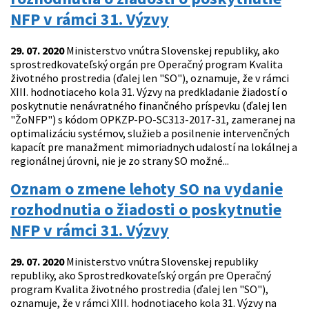
NFP v rámci 31. Výzvy
29. 07. 2020
Ministerstvo vnútra Slovenskej republiky, ako
sprostredkovateľský orgán pre Operačný program Kvalita
životného prostredia (ďalej len "SO"), oznamuje, že v rámci
XIII. hodnotiaceho kola 31. Výzvy na predkladanie žiadostí o
poskytnutie nenávratného finančného príspevku (ďalej len
"ŽoNFP") s kódom OPKZP-PO-SC313-2017-31, zameranej na
optimalizáciu systémov, služieb a posilnenie intervenčných
kapacít pre manažment mimoriadnych udalostí na lokálnej a
regionálnej úrovni, nie je zo strany SO možné...
Oznam o zmene lehoty SO na vydanie
rozhodnutia o žiadosti o poskytnutie
NFP v rámci 31. Výzvy
29. 07. 2020
Ministerstvo vnútra Slovenskej republiky
republiky, ako Sprostredkovateľský orgán pre Operačný
program Kvalita životného prostredia (ďalej len "SO"),
oznamuje, že v rámci XIII. hodnotiaceho kola 31. Výzvy na