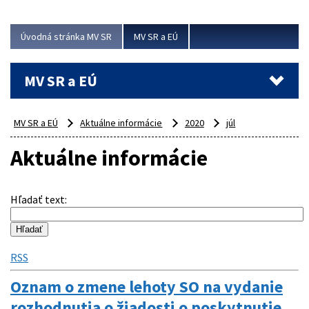
ubytovacie izby. Zrekonštruované...
Úvodná stránka MV SR
MV SR a EÚ
Viac
MV SR a EÚ
MV SR a EÚ
Aktuálne informácie
2020
júl
Aktuálne informácie
Hľadať text
:
RSS
Oznam o zmene lehoty SO na vydanie
rozhodnutia o žiadosti o poskytnutie