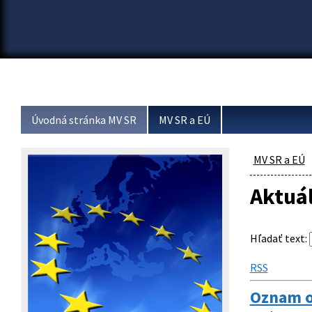
Úvodná stránka MV SR
MV SR a EÚ
MV SR a EÚ
Aktuá
Hľadať text
:
RSS
Oznam o