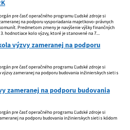
RK
 orgán pre časť operačného programu Ľudské zdroje si
 zameranej na podporu vysporiadania majetkovo-právnych
omunít. Predmetom zmeny je navýšenie výšky finančných
. hodnotiace kolo výzvy, ktoré je stanovené na 7....
kola výzvy zameranej na podporu
 orgán pre časť operačného programu Ľudské zdroje si
výzvy zameranej na podporu budovania inžinierskych sieti s
zvy zameranej na podporu budovania
 orgán pre časť operačného programu Ľudské zdroje si
zameranej na podporu budovania inžinierskych sieti s kódom