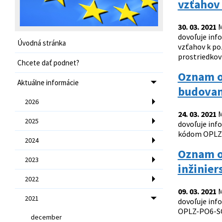
vzťahov
30. 03. 2021
M
dovoľuje inf
Úvodná stránka
vzťahov k po
prostriedkov 
Chcete dať podnet?
Oznam o
Aktuálne informácie
budovani
2026
24. 03. 2021
M
2025
dovoľuje inf
kódom OPLZ-P
2024
Oznam o
2023
inžinier
2022
09. 03. 2021
M
2021
dovoľuje inf
OPLZ-PO6-SC6
december