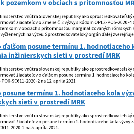
 k pozemkom v obciach s prítomnosťou M
inisterstvo vnútra Slovenskej republiky ako sprostredkovateľský
ormovať žiadateľov o Zmene č. 2 výzvy s kódom OPLZ-PO5-2020-4
zemkom v obciach s prítomnosťou marginalizovaných rómskych k
vyčlenených na výzvu. Sprostredkovateľský orgán ďalej zverejňuje 3
 ďalšom posune termínu 1. hodnotiaceho 
a inžinierskych sieti v prostredí MRK
inisterstvo vnútra slovenskej republiky ako sprostredkovateľský
ormovať žiadateľov o ďalšom posune termínu 1. hodnotiaceho kola 
O6-SC611-2020-2 na 12. apríla 2021.
 posune termínu 1. hodnotiaceho kola vý
skych sieti v prostredí MRK
inisterstvo vnútra slovenskej republiky ako sprostredkovateľský
ormovať žiadateľov o posune termínu 1. hodnotiaceho kola výzvy 
11-2020-2 na 5. apríla 2021.