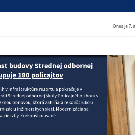
Dnes je 7.
asť budovy Strednej odbornej
upuje 180 policajtov
lh v infraštruktúre rezortu a pokračuje v
reáli Strednej odbornej školy Policajného zboru v
lexnou obnovou, ktorá zahŕňala rekonštrukciu
izáciu inžinierskych sietí. Modernizácia sa
acie izby. Zrekonštruované...