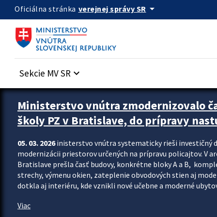
Preskocit na hlavný obsah
arrow_drop_down
verejnej správy SR
Oficiálna stránka
Sekcie MV SR
keyboard_arrow_down
Ministerstvo vnútra zmodernizovalo č
školy PZ v Bratislave, do prípravy nast
05. 03. 2026
inisterstvo vnútra systematicky rieši investičný d
modernizácii priestorov určených na prípravu policajtov. V a
Bratislave prešla časť budovy, konkrétne bloky A a B, komp
strechy, výmenu okien, zateplenie obvodových stien aj modern
dotkla aj interiéru, kde vznikli nové učebne a moderné ubytov
Viac