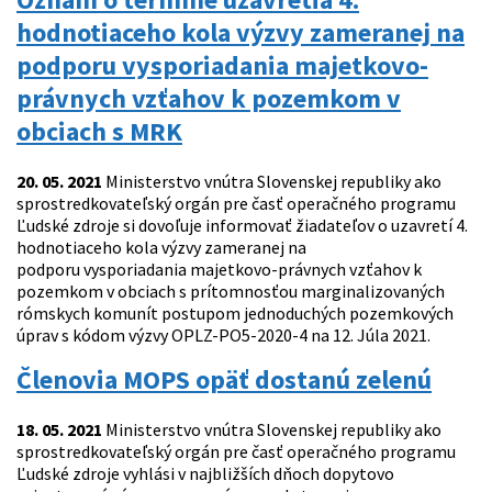
hodnotiaceho kola výzvy zameranej na
podporu vysporiadania majetkovo-
právnych vzťahov k pozemkom v
obciach s MRK
20. 05. 2021
Ministerstvo vnútra Slovenskej republiky ako
sprostredkovateľský orgán pre časť operačného programu
Ľudské zdroje si dovoľuje informovať žiadateľov o uzavretí 4.
hodnotiaceho kola výzvy zameranej na
podporu vysporiadania majetkovo-právnych vzťahov k
pozemkom v obciach s prítomnosťou marginalizovaných
rómskych komunít postupom jednoduchých pozemkových
úprav s kódom výzvy OPLZ-PO5-2020-4 na 12. Júla 2021.
Členovia MOPS opäť dostanú zelenú
18. 05. 2021
Ministerstvo vnútra Slovenskej republiky ako
sprostredkovateľský orgán pre časť operačného programu
Ľudské zdroje vyhlási v najbližších dňoch dopytovo