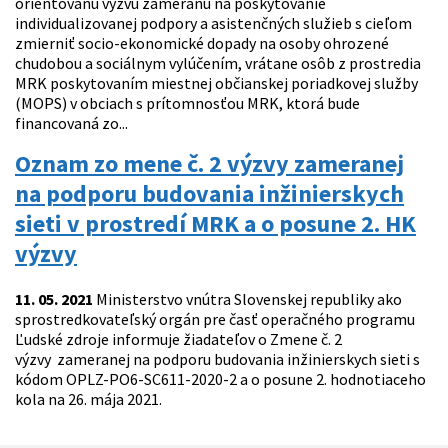
orientovanú výzvu zameranú na poskytovanie
individualizovanej podpory a asistenčných služieb s cieľom
zmierniť socio-ekonomické dopady na osoby ohrozené
chudobou a sociálnym vylúčením, vrátane osôb z prostredia
MRK poskytovaním miestnej občianskej poriadkovej služby
(MOPS) v obciach s prítomnosťou MRK, ktorá bude
financovaná zo...
Oznam zo mene č. 2 výzvy zameranej
na podporu budovania inžinierskych
sieti v prostredí MRK a o posune 2. HK
výzvy
11. 05. 2021
Ministerstvo vnútra Slovenskej republiky ako
sprostredkovateľský orgán pre časť operačného programu
Ľudské zdroje informuje žiadateľov o Zmene č. 2
výzvy zameranej na podporu budovania inžinierskych sieti s
kódom OPLZ-PO6-SC611-2020-2 a o posune 2. hodnotiaceho
kola na 26. mája 2021.