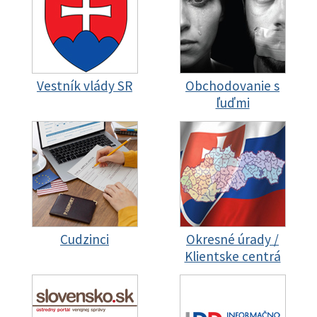
Vestník vlády SR
Obchodovanie s
ľuďmi
Cudzinci
Okresné úrady /
Klientske centrá