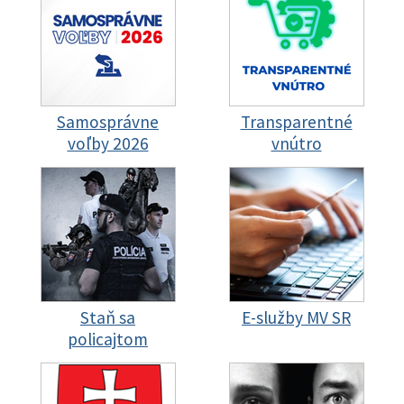
Samosprávne
Transparentné
voľby 2026
vnútro
Staň sa
E-služby MV SR
policajtom