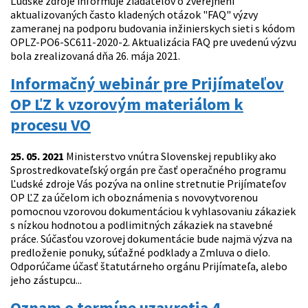
Ľudské zdroje informuje žiadateľov o zverejnení
aktualizovaných často kladených otázok "FAQ" výzvy
zameranej na podporu budovania inžinierskych sieti s kódom
OPLZ-PO6-SC611-2020-2. Aktualizácia FAQ pre uvedenú výzvu
bola zrealizovaná dňa 26. mája 2021.
Informačný webinár pre Prijímateľov
OP ĽZ k vzorovým materiálom k
procesu VO
25. 05. 2021
Ministerstvo vnútra Slovenskej republiky ako
Sprostredkovateľský orgán pre časť operačného programu
Ľudské zdroje Vás pozýva na online stretnutie Prijímateľov
OP ĽZ za účelom ich oboznámenia s novovytvorenou
pomocnou vzorovou dokumentáciou k vyhlasovaniu zákaziek
s nízkou hodnotou a podlimitných zákaziek na stavebné
práce. Súčasťou vzorovej dokumentácie bude najmä výzva na
predloženie ponuky, súťažné podklady a Zmluva o dielo.
Odporúčame účasť štatutárneho orgánu Prijímateľa, alebo
jeho zástupcu...
Oznam o termíne uzavretia 4.