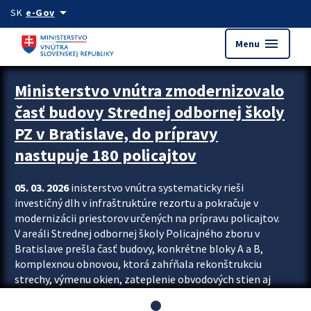
Preskocit na hlavný obsah
arrow_drop_down
SK
e-Gov
menu
Menu
Ministerstvo vnútra zmodernizovalo
časť budovy Strednej odbornej školy
PZ v Bratislave, do prípravy
nastupuje 180 policajtov
05. 03. 2026
inisterstvo vnútra systematicky rieši
investičný dlh v infraštruktúre rezortu a pokračuje v
modernizácii priestorov určených na prípravu policajtov.
V areáli Strednej odbornej školy Policajného zboru v
Bratislave prešla časť budovy, konkrétne bloky A a B,
komplexnou obnovou, ktorá zahŕňala rekonštrukciu
strechy, výmenu okien, zateplenie obvodových stien aj
modernizáciu inžinierskych sietí. Modernizácia sa dotkla
aj interiéru, kde vznikli nové učebne a moderné