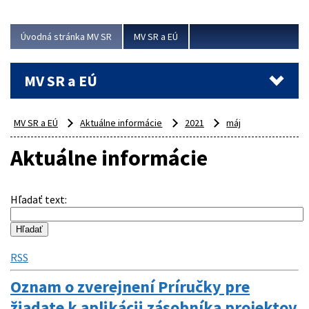
ubytovacie izby. Zrekonštruované...
Úvodná stránka MV SR
MV SR a EÚ
Viac
MV SR a EÚ
MV SR a EÚ
Aktuálne informácie
2021
máj
Aktuálne informácie
Hľadať text
:
RSS
Oznam o zverejnení Príručky pre
žiadate k aplikácii zásobníka projektov