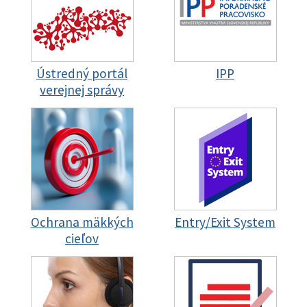
Ústredný portál
IPP
verejnej správy
Ochrana mäkkých
Entry/Exit System
cieľov