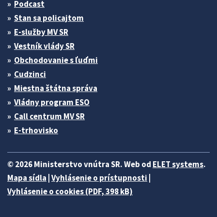
Podcast
Stan sa policajtom
E-služby MV SR
Vestník vlády SR
Obchodovanie s ľuďmi
Cudzinci
Miestna štátna správa
Vládny program ESO
Call centrum MV SR
E-trhovisko
© 2026 Ministerstvo vnútra SR. Web od
ELET systems
.
Mapa sídla
|
Vyhlásenie o prístupnosti
|
Vyhlásenie o cookies (PDF, 398 kB)