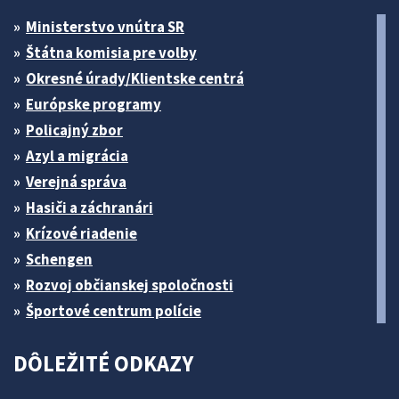
Ministerstvo vnútra SR
Štátna komisia pre volby
Okresné úrady/Klientske centrá
Európske programy
Policajný zbor
Azyl a migrácia
Verejná správa
Hasiči a záchranári
Krízové riadenie
Schengen
Rozvoj občianskej spoločnosti
Športové centrum polície
DÔLEŽITÉ ODKAZY