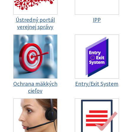
Ústredný portál
IPP
verejnej správy
Ochrana mäkkých
Entry/Exit System
cieľov