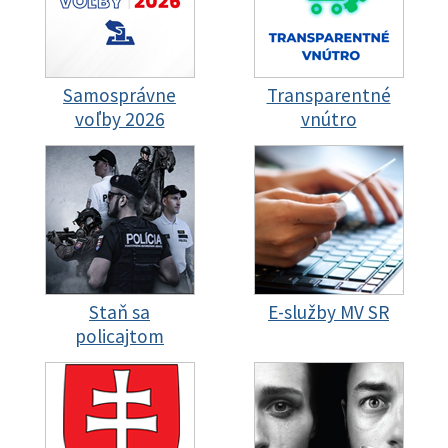
Samosprávne
Transparentné
voľby 2026
vnútro
Staň sa
E-služby MV SR
policajtom