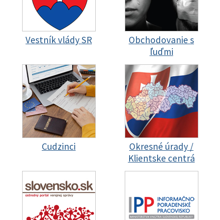
Vestník vlády SR
Obchodovanie s
ľuďmi
Cudzinci
Okresné úrady /
Klientske centrá