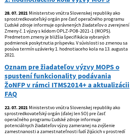
28. 07. 2021
Ministerstvo vnútra Slovenskej republiky ako
sprostredkovateľský orgán pre časť operačného programu
Ľudské zdroje informuje oprávnených žiadateľov o zverejnení
Zmeny č. 1 výzvy s kódom OPLZ-PO8-2021-1 (MOPS).
Predmetom zmeny je bližšia špecifikácia vybraných
podmienok poskytnutia príspevku. V súvislosti so zmenou sa
posúva termín uzávierky 1. hodnotiaceho kola na 13. augusta
2021.
Oznam pre žiadateľov výzvy MOPS o
spustení funkcionality podávania
ŽoNFP v rámci ITMS2014+ a aktualizácii
FAQ
22. 07. 2021
Ministerstvo vnútra Slovenskej republiky ako
sprostredkovateľský orgán (ďalej len SO) pre časť
operačného programu Ľudské zdroje informuje
potenciálnych žiadateľov výzvy zameranej na zvýšenie
zamestnanosti a zamestnateľnosti ľudí žijúcich v prostredí