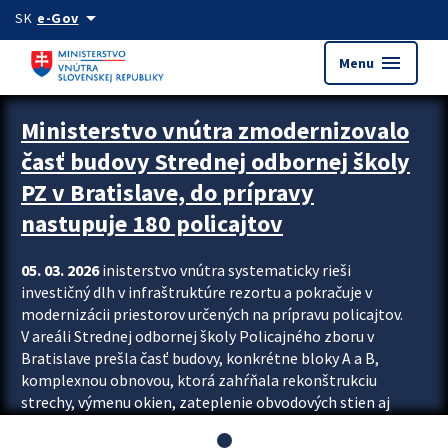
Preskocit na hlavný obsah
arrow_drop_down
SK
e-Gov
menu
Menu
Ministerstvo vnútra zmodernizovalo
časť budovy Strednej odbornej školy
PZ v Bratislave, do prípravy
nastupuje 180 policajtov
05. 03. 2026
inisterstvo vnútra systematicky rieši
investičný dlh v infraštruktúre rezortu a pokračuje v
modernizácii priestorov určených na prípravu policajtov.
V areáli Strednej odbornej školy Policajného zboru v
Bratislave prešla časť budovy, konkrétne bloky A a B,
komplexnou obnovou, ktorá zahŕňala rekonštrukciu
strechy, výmenu okien, zateplenie obvodových stien aj
modernizáciu inžinierskych sietí. Modernizácia sa dotkla
aj interiéru, kde vznikli nové učebne a moderné