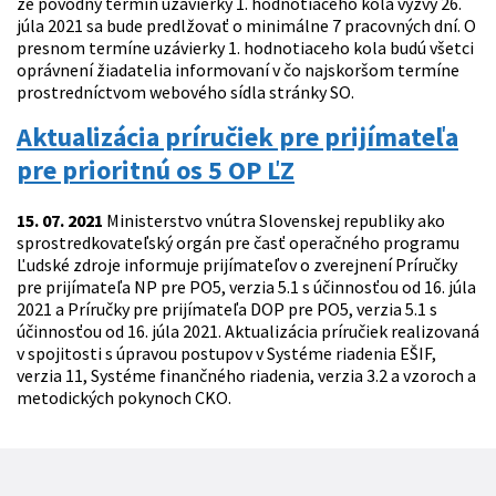
že pôvodný termín uzávierky 1. hodnotiaceho kola výzvy 26.
júla 2021 sa bude predlžovať o minimálne 7 pracovných dní. O
presnom termíne uzávierky 1. hodnotiaceho kola budú všetci
oprávnení žiadatelia informovaní v čo najskoršom termíne
prostredníctvom webového sídla stránky SO.
Aktualizácia príručiek pre prijímateľa
pre prioritnú os 5 OP ĽZ
15. 07. 2021
Ministerstvo vnútra Slovenskej republiky ako
sprostredkovateľský orgán pre časť operačného programu
Ľudské zdroje informuje prijímateľov o zverejnení Príručky
pre prijímateľa NP pre PO5, verzia 5.1 s účinnosťou od 16. júla
2021 a Príručky pre prijímateľa DOP pre PO5, verzia 5.1 s
účinnosťou od 16. júla 2021. Aktualizácia príručiek realizovaná
v spojitosti s úpravou postupov v Systéme riadenia EŠIF,
verzia 11, Systéme finančného riadenia, verzia 3.2 a vzoroch a
metodických pokynoch CKO.