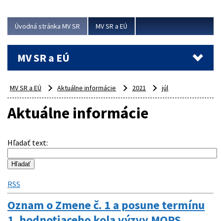
ubytovacie izby. Zrekonštruované...
Úvodná stránka MV SR
MV SR a EÚ
Viac
MV SR a EÚ
MV SR a EÚ
Aktuálne informácie
2021
júl
Aktuálne informácie
Hľadať text
:
RSS
Oznam o Zmene č. 1 a posune termínu
1. hodnotiaceho kola výzvy MOPS