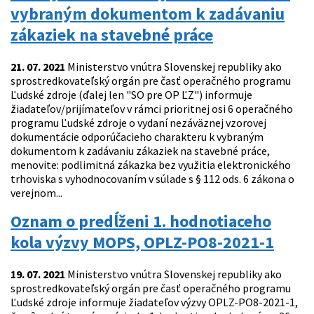
vybraným dokumentom k zadávaniu
zákaziek na stavebné práce
21. 07. 2021
Ministerstvo vnútra Slovenskej republiky ako
sprostredkovateľský orgán pre časť operačného programu
Ľudské zdroje (ďalej len "SO pre OP ĽZ") informuje
žiadateľov/prijímateľov v rámci prioritnej osi 6 operačného
programu Ľudské zdroje o vydaní nezáväznej vzorovej
dokumentácie odporúčacieho charakteru k vybraným
dokumentom k zadávaniu zákaziek na stavebné práce,
menovite: podlimitná zákazka bez využitia elektronického
trhoviska s vyhodnocovaním v súlade s § 112 ods. 6 zákona o
verejnom...
Oznam o predĺženi 1. hodnotiaceho
kola výzvy MOPS, OPLZ-PO8-2021-1
19. 07. 2021
Ministerstvo vnútra Slovenskej republiky ako
sprostredkovateľský orgán pre časť operačného programu
Ľudské zdroje informuje žiadateľov výzvy OPLZ-PO8-2021-1,