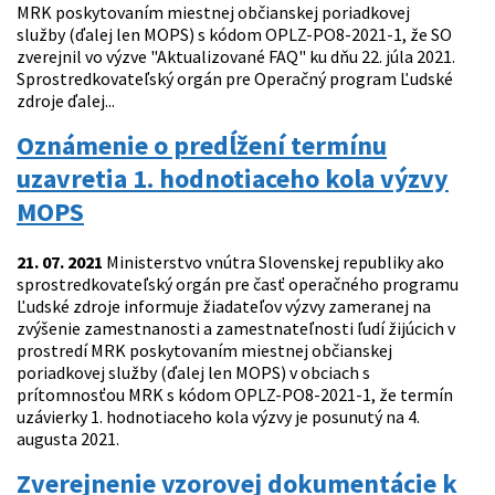
MRK poskytovaním miestnej občianskej poriadkovej
služby (ďalej len MOPS) s kódom OPLZ-PO8-2021-1, že SO
zverejnil vo výzve "Aktualizované FAQ" ku dňu 22. júla 2021.
Sprostredkovateľský orgán pre Operačný program Ľudské
zdroje ďalej...
Oznámenie o predĺžení termínu
uzavretia 1. hodnotiaceho kola výzvy
MOPS
21. 07. 2021
Ministerstvo vnútra Slovenskej republiky ako
sprostredkovateľský orgán pre časť operačného programu
Ľudské zdroje informuje žiadateľov výzvy zameranej na
zvýšenie zamestnanosti a zamestnateľnosti ľudí žijúcich v
prostredí MRK poskytovaním miestnej občianskej
poriadkovej služby (ďalej len MOPS) v obciach s
prítomnosťou MRK s kódom OPLZ-PO8-2021-1, že termín
uzávierky 1. hodnotiaceho kola výzvy je posunutý na 4.
augusta 2021.
Zverejnenie vzorovej dokumentácie k