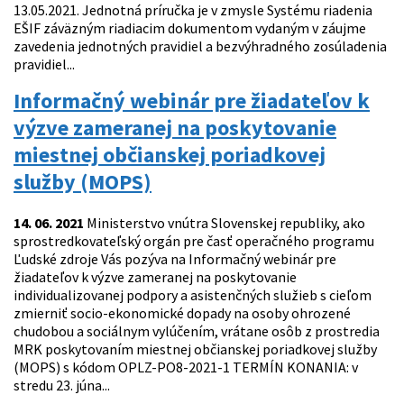
13.05.2021. Jednotná príručka je v zmysle Systému riadenia
EŠIF záväzným riadiacim dokumentom vydaným v záujme
zavedenia jednotných pravidiel a bezvýhradného zosúladenia
pravidiel...
Informačný webinár pre žiadateľov k
výzve zameranej na poskytovanie
miestnej občianskej poriadkovej
služby (MOPS)
14. 06. 2021
Ministerstvo vnútra Slovenskej republiky, ako
sprostredkovateľský orgán pre časť operačného programu
Ľudské zdroje Vás pozýva na Informačný webinár pre
žiadateľov k výzve zameranej na poskytovanie
individualizovanej podpory a asistenčných služieb s cieľom
zmierniť socio-ekonomické dopady na osoby ohrozené
chudobou a sociálnym vylúčením, vrátane osôb z prostredia
MRK poskytovaním miestnej občianskej poriadkovej služby
(MOPS) s kódom OPLZ-PO8-2021-1 TERMÍN KONANIA: v
stredu 23. júna...