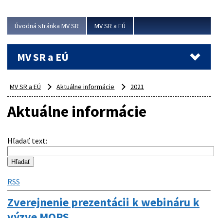
ubytovacie izby. Zrekonštruované...
Úvodná stránka MV SR
MV SR a EÚ
Viac
MV SR a EÚ
MV SR a EÚ
Aktuálne informácie
2021
Aktuálne informácie
Hľadať text
:
RSS
Zverejnenie prezentácii k webináru k
výzve MOPS