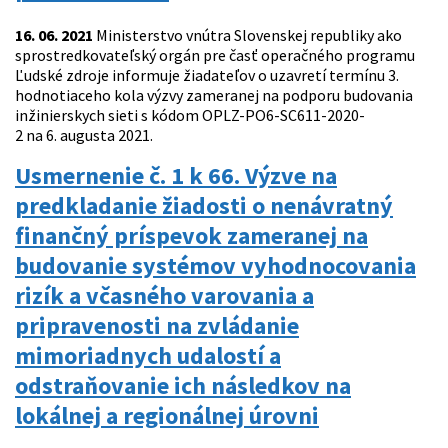
16. 06. 2021
Ministerstvo vnútra Slovenskej republiky ako
sprostredkovateľský orgán pre časť operačného programu
Ľudské zdroje informuje žiadateľov o uzavretí termínu 3.
hodnotiaceho kola výzvy zameranej na podporu budovania
inžinierskych sieti s kódom OPLZ-PO6-SC611-2020-
2 na 6. augusta 2021.
Usmernenie č. 1 k 66. Výzve na
predkladanie žiadosti o nenávratný
finančný príspevok zameranej na
budovanie systémov vyhodnocovania
rizík a včasného varovania a
pripravenosti na zvládanie
mimoriadnych udalostí a
odstraňovanie ich následkov na
lokálnej a regionálnej úrovni