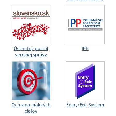
Ústredný portál
IPP
verejnej správy
Ochrana mäkkých
Entry/Exit System
cieľov