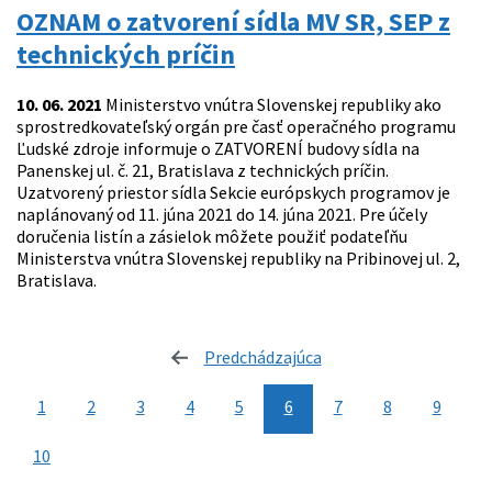
OZNAM o zatvorení sídla MV SR, SEP z
technických príčin
10. 06. 2021
Ministerstvo vnútra Slovenskej republiky ako
sprostredkovateľský orgán pre časť operačného programu
Ľudské zdroje informuje o ZATVORENÍ budovy sídla na
Panenskej ul. č. 21, Bratislava z technických príčin.
Uzatvorený priestor sídla Sekcie európskych programov je
naplánovaný od 11. júna 2021 do 14. júna 2021. Pre účely
doručenia listín a zásielok môžete použiť podateľňu
Ministerstva vnútra Slovenskej republiky na Pribinovej ul. 2,
Bratislava.
Predchádzajúca
stránka
1
2
3
4
5
6
7
8
9
10