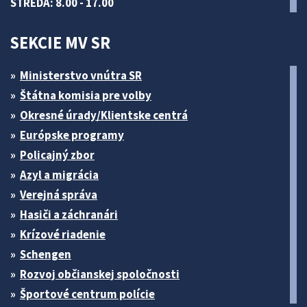
STREDA: 8.00 - 17.00
SEKCIE MV SR
Ministerstvo vnútra SR
Štátna komisia pre volby
Okresné úrady/Klientske centrá
Európske programy
Policajný zbor
Azyl a migrácia
Verejná správa
Hasiči a záchranári
Krízové riadenie
Schengen
Rozvoj občianskej spoločnosti
Športové centrum polície