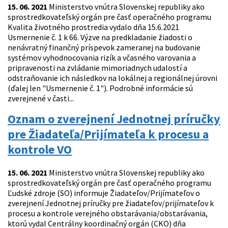
15. 06. 2021
Ministerstvo vnútra Slovenskej republiky ako
sprostredkovateľský orgán pre časť operačného programu
Kvalita životného prostredia vydalo dňa 15.6.2021
Usmernenie č. 1 k 66. Výzve na predkladanie žiadosti o
nenávratný finančný príspevok zameranej na budovanie
systémov vyhodnocovania rizík a včasného varovania a
pripravenosti na zvládanie mimoriadnych udalostí a
odstraňovanie ich následkov na lokálnej a regionálnej úrovni
(ďalej len "Usmernenie č. 1"). Podrobné informácie sú
zverejnené v časti...
Oznam o zverejnení Jednotnej príručky
pre Žiadateľa/Prijímateľa k procesu a
kontrole VO
15. 06. 2021
Ministerstvo vnútra Slovenskej republiky ako
sprostredkovateľský orgán pre časť operačného programu
Ľudské zdroje (SO) informuje Žiadateľov/Prijímateľov o
zverejnení Jednotnej príručky pre žiadateľov/prijímateľov k
procesu a kontrole verejného obstarávania/obstarávania,
ktorú vydal Centrálny koordinačný orgán (CKO) dňa