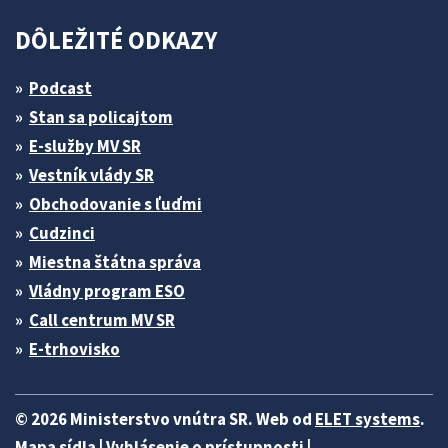
DÔLEŽITÉ ODKAZY
Podcast
Stan sa policajtom
E-služby MV SR
Vestník vlády SR
Obchodovanie s ľuďmi
Cudzinci
Miestna štátna správa
Vládny program ESO
Call centrum MV SR
E-trhovisko
© 2026 Ministerstvo vnútra SR. Web od
ELET systems
.
Mapa sídla
|
Vyhlásenie o prístupnosti
|