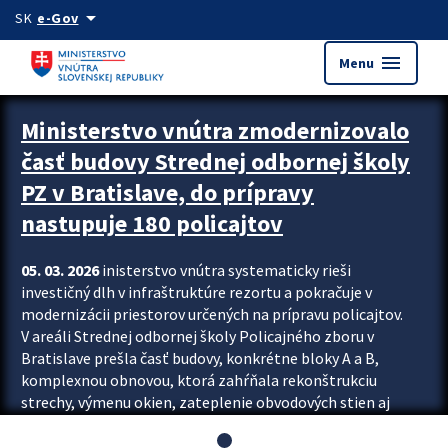
Preskocit na hlavný obsah
arrow_drop_down
SK
e-Gov
menu
Menu
Ministerstvo vnútra zmodernizovalo
časť budovy Strednej odbornej školy
PZ v Bratislave, do prípravy
nastupuje 180 policajtov
05. 03. 2026
inisterstvo vnútra systematicky rieši
investičný dlh v infraštruktúre rezortu a pokračuje v
modernizácii priestorov určených na prípravu policajtov.
V areáli Strednej odbornej školy Policajného zboru v
Bratislave prešla časť budovy, konkrétne bloky A a B,
komplexnou obnovou, ktorá zahŕňala rekonštrukciu
strechy, výmenu okien, zateplenie obvodových stien aj
modernizáciu inžinierskych sietí. Modernizácia sa dotkla
aj interiéru, kde vznikli nové učebne a moderné