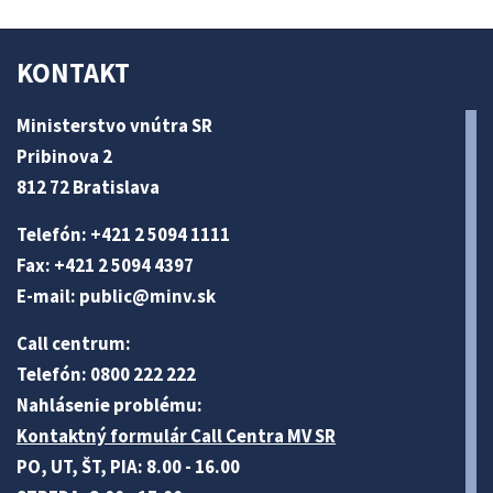
KONTAKT
Ministerstvo vnútra SR
Pribinova 2
812 72 Bratislava
Telefón: +421 2 5094 1111
Fax: +421 2 5094 4397
E-mail:
public@minv
.sk
Call centrum:
Telefón: 0800 222 222
Nahlásenie problému:
Kontaktný formulár Call Centra MV SR
PO, UT, ŠT, PIA: 8.00 - 16.00