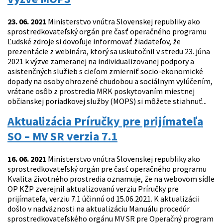
23. 06. 2021
Ministerstvo vnútra Slovenskej republiky ako
sprostredkovateľský orgán pre časť operačného programu
Ľudské zdroje si dovoľuje informovať žiadateľov, že
prezentácie z webinára, ktorý sa uskutočnil v stredu 23. júna
2021 k výzve zameranej na individualizovanej podpory a
asistenčných služieb s cieľom zmierniť socio-ekonomické
dopady na osoby ohrozené chudobou a sociálnym vylúčením,
vrátane osôb z prostredia MRK poskytovaním miestnej
občianskej poriadkovej služby (MOPS) si môžete stiahnuť...
Aktualizácia Príručky pre prijímateľa
SO – MV SR verzia 7.1
16. 06. 2021
Ministerstvo vnútra Slovenskej republiky ako
sprostredkovateľský orgán pre časť operačného programu
Kvalita životného prostredia oznamuje, že na webovom sídle
OP KŽP zverejnil aktualizovanú verziu Príručky pre
prijímateľa, verziu 7.1 účinnú od 15.06.2021. K aktualizácii
došlo v nadväznosti na aktualizáciu Manuálu procedúr
sprostredkovateľského orgánu MV SR pre Operačný program