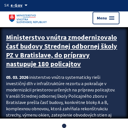
Preskocit na hlavný obsah
arrow_drop_down
SK
e-Gov
menu
Menu
Ministerstvo vnútra zmodernizovalo
časť budovy Strednej odbornej školy
PZ v Bratislave, do prípravy
nastupuje 180 policajtov
05. 03. 2026
inisterstvo vnútra systematicky rieši
investičný dlh v infraštruktúre rezortu a pokračuje v
modernizácii priestorov určených na prípravu policajtov.
V areáli Strednej odbornej školy Policajného zboru v
Bratislave prešla časť budovy, konkrétne bloky A a B,
komplexnou obnovou, ktorá zahŕňala rekonštrukciu
strechy, výmenu okien, zateplenie obvodových stien aj
modernizáciu inžinierskych sietí. Modernizácia sa dotkla
aj interiéru, kde vznikli nové učebne a moderné