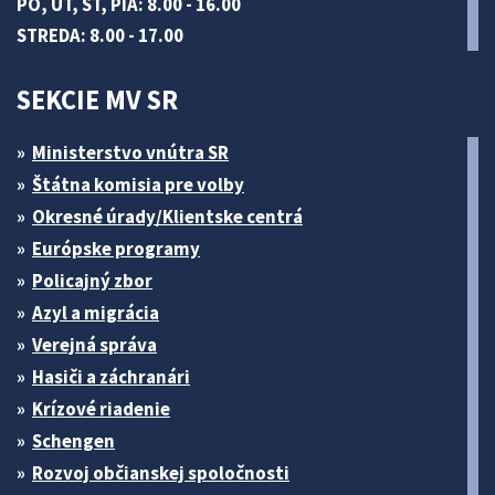
PO, UT, ŠT, PIA: 8.00 - 16.00
STREDA: 8.00 - 17.00
SEKCIE MV SR
Ministerstvo vnútra SR
Štátna komisia pre volby
Okresné úrady/Klientske centrá
Európske programy
Policajný zbor
Azyl a migrácia
Verejná správa
Hasiči a záchranári
Krízové riadenie
Schengen
Rozvoj občianskej spoločnosti