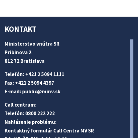
KONTAKT
Ministerstvo vnútra SR
Pribinova 2
812 72 Bratislava
Telefón: +421 2 5094 1111
Fax: +421 2 5094 4397
E-mail:
public@minv
.sk
Call centrum:
Telefón: 0800 222 222
Nahlásenie problému:
Kontaktný formulár Call Centra MV SR