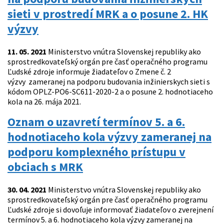
sieti v prostredí MRK a o posune 2. HK
výzvy
11. 05. 2021
Ministerstvo vnútra Slovenskej republiky ako
sprostredkovateľský orgán pre časť operačného programu
Ľudské zdroje informuje žiadateľov o Zmene č. 2
výzvy zameranej na podporu budovania inžinierskych sieti s
kódom OPLZ-PO6-SC611-2020-2 a o posune 2. hodnotiaceho
kola na 26. mája 2021.
Oznam o uzavretí termínov 5. a 6.
hodnotiaceho kola výzvy zameranej na
podporu komplexného prístupu v
obciach s MRK
30. 04. 2021
Ministerstvo vnútra Slovenskej republiky ako
sprostredkovateľský orgán pre časť operačného programu
Ľudské zdroje si dovoľuje informovať žiadateľov o zverejnení
termínov 5. a 6. hodnotiaceho kola výzvy zameranej na