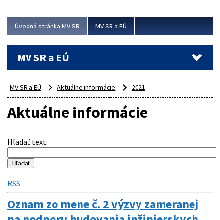
ubytovacie izby. Zrekonštruované...
Úvodná stránka MV SR
MV SR a EÚ
Viac
MV SR a EÚ
MV SR a EÚ
Aktuálne informácie
2021
Aktuálne informácie
Hľadať text
:
RSS
Oznam zo mene č. 2 výzvy zameranej
na podporu budovania inžinierskych