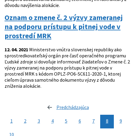
dôvodu navýšenia alokácie.
Oznam o zmene č. 2 výzvy zameranej
na podporu prístupu k pitnej vode v
prostredí MRK
12. 04. 2021
Ministerstvo vnútra slovenskej republiky ako
sprostredkovateľský orgán pre časť operačného programu
Ľudské zdroje si dovoľuje informovať žiadateľov o Zmene č. 2
výzvy zameranej na podporu prístupu k pitnej vode v
prostredí MRK s kódom OPLZ-PO6-SC611-2020-1, ktorej
cieľom úprava samotného dokumentu výzvy z dôvodu
zníženia alokácie.
Predchádzajúca
stránka
1
2
3
4
5
6
7
8
9
10