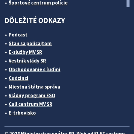
Športové centrum polície
DÔLEŽITÉ ODKAZY
Podcast
Stan sa policajtom
E-služby MV SR
Vestník vlády SR
Obchodovanie s ľuďmi
Cudzinci
Miestna štátna správa
Vládny program ESO
Call centrum MV SR
E-trhovisko
© 2026 Ministerstvo vnútra SR. Web od
ELET systems
.