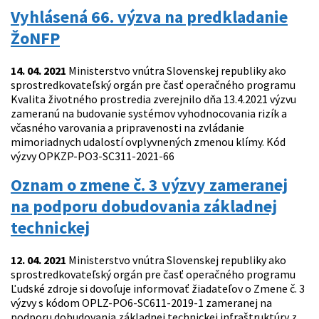
Vyhlásená 66. výzva na predkladanie
ŽoNFP
14. 04. 2021
Ministerstvo vnútra Slovenskej republiky ako
sprostredkovateľský orgán pre časť operačného programu
Kvalita životného prostredia zverejnilo dňa 13.4.2021 výzvu
zameranú na budovanie systémov vyhodnocovania rizík a
včasného varovania a pripravenosti na zvládanie
mimoriadnych udalostí ovplyvnených zmenou klímy. Kód
výzvy OPKZP-PO3-SC311-2021-66
Oznam o zmene č. 3 výzvy zameranej
na podporu dobudovania základnej
technickej
12. 04. 2021
Ministerstvo vnútra Slovenskej republiky ako
sprostredkovateľský orgán pre časť operačného programu
Ľudské zdroje si dovoľuje informovať žiadateľov o Zmene č. 3
výzvy s kódom OPLZ-PO6-SC611-2019-1 zameranej na
podporu dobudovania základnej technickej infraštruktúry z