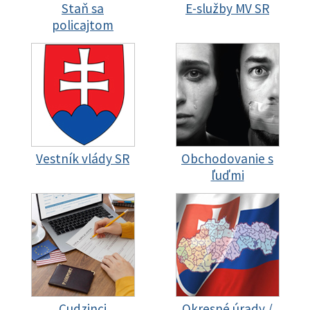
Staň sa
E-služby MV SR
policajtom
Vestník vlády SR
Obchodovanie s
ľuďmi
Cudzinci
Okresné úrady /