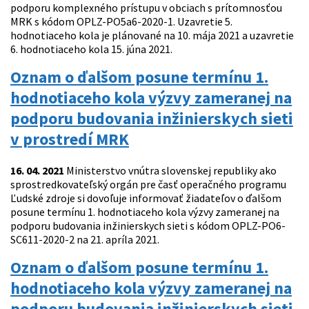
podporu komplexného prístupu v obciach s prítomnosťou
MRK s kódom OPLZ-PO5a6-2020-1. Uzavretie 5.
hodnotiaceho kola je plánované na 10. mája 2021 a uzavretie
6. hodnotiaceho kola 15. júna 2021.
Oznam o ďalšom posune termínu 1.
hodnotiaceho kola výzvy zameranej na
podporu budovania inžinierskych sieti
v prostredí MRK
16. 04. 2021
Ministerstvo vnútra slovenskej republiky ako
sprostredkovateľský orgán pre časť operačného programu
Ľudské zdroje si dovoľuje informovať žiadateľov o ďalšom
posune termínu 1. hodnotiaceho kola výzvy zameranej na
podporu budovania inžinierskych sieti s kódom OPLZ-PO6-
SC611-2020-2 na 21. apríla 2021.
Oznam o ďalšom posune termínu 1.
hodnotiaceho kola výzvy zameranej na
podporu budovania inžinierskych sieti