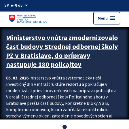
Preskocit na hlavný obsah
arrow_drop_down
SK
e-Gov
menu
Menu
Ministerstvo vnútra zmodernizovalo
časť budovy Strednej odbornej školy
PZ v Bratislave, do prípravy
nastupuje 180 policajtov
05. 03. 2026
inisterstvo vnútra systematicky rieši
investičný dlh v infraštruktúre rezortu a pokračuje v
modernizácii priestorov určených na prípravu policajtov.
V areáli Strednej odbornej školy Policajného zboru v
Bratislave prešla časť budovy, konkrétne bloky A a B,
komplexnou obnovou, ktorá zahŕňala rekonštrukciu
strechy, výmenu okien, zateplenie obvodových stien aj
modernizáciu inžinierskych sietí. Modernizácia sa dotkla
aj interiéru, kde vznikli nové učebne a moderné