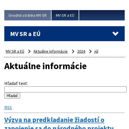
ubytovacie izby. Zrekonštruované...
Úvodná stránka MV SR
MV SR a EÚ
Viac
MV SR a EÚ
MV SR a EÚ
Aktuálne informácie
2024
júl
Aktuálne informácie
Hľadať text
:
RSS
Výzva na predkladanie žiadostí o
zapojenie sa do národného projektu