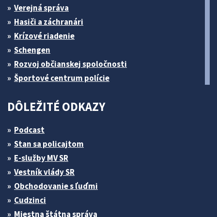
Verejná správa
Hasiči a záchranári
Krízové riadenie
Schengen
Rozvoj občianskej spoločnosti
Športové centrum polície
DÔLEŽITÉ ODKAZY
Podcast
Stan sa policajtom
E-služby MV SR
Vestník vlády SR
Obchodovanie s ľuďmi
Cudzinci
Miestna štátna správa