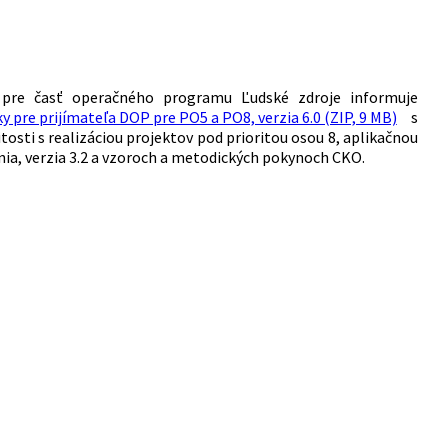
n pre časť operačného programu Ľudské zdroje informuje
ky pre prijímateľa DOP pre PO5 a PO8, verzia 6.0 (ZIP, 9 MB)
s
itosti s realizáciou projektov pod prioritou osou 8, aplikačnou
nia, verzia 3.2 a vzoroch a metodických pokynoch CKO.