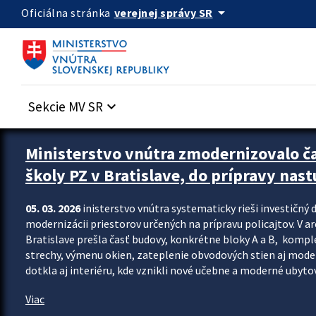
Preskocit na hlavný obsah
arrow_drop_down
verejnej správy SR
Oficiálna stránka
Sekcie MV SR
keyboard_arrow_down
Ministerstvo vnútra zmodernizovalo č
školy PZ v Bratislave, do prípravy nast
05. 03. 2026
inisterstvo vnútra systematicky rieši investičný d
modernizácii priestorov určených na prípravu policajtov. V a
Bratislave prešla časť budovy, konkrétne bloky A a B, komp
strechy, výmenu okien, zateplenie obvodových stien aj modern
dotkla aj interiéru, kde vznikli nové učebne a moderné ubytov
Viac