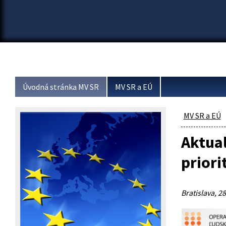
Úvodná stránka MV SR
MV SR a EÚ
MV SR a EÚ
Aktual
priori
Bratislava, 28