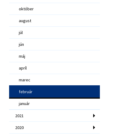
október
august
júl
jún
máj
apríl
marec
február
január
2021
2020