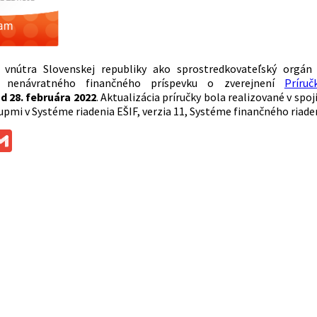
o vnútra Slovenskej republiky ako sprostredkovateľský orgá
ov nenávratného finančného príspevku o zverejnení
Príruč
d 28. februára 2022
. Aktualizácia príručky bola realizované v spoj
upmi v Systéme riadenia EŠIF, verzia 11, Systéme finančného riade
ok
ssenger
Gmail