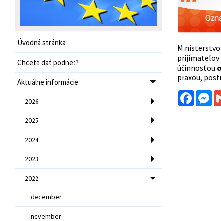
Úvodná stránka
Ministerstv
prijímateľ
Chcete dať podnet?
účinnosťou
o
praxou, post
Aktuálne informácie
Facebo
Me
2026
2025
2024
2023
2022
december
november