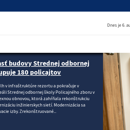
Dnes je 6. 
asť budovy Strednej odbornej
upuje 180 policajtov
lh v infraštruktúre rezortu a pokračuje v
reáli Strednej odbornej školy Policajného zboru v
lexnou obnovou, ktorá zahŕňala rekonštrukciu
izáciu inžinierskych sietí. Modernizácia sa
acie izby. Zrekonštruované...