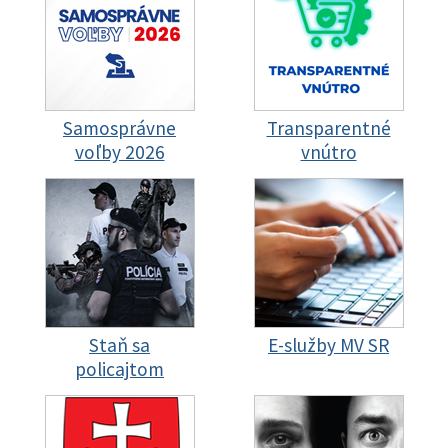
Samosprávne
Transparentné
voľby 2026
vnútro
Staň sa
E-služby MV SR
policajtom