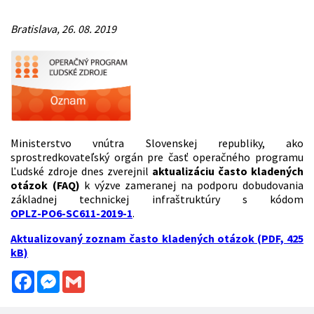
Bratislava, 26. 08. 2019
Ministerstvo vnútra Slovenskej republiky, ako
sprostredkovateľský orgán pre časť operačného programu
Ľudské zdroje dnes zverejnil
aktualizáciu často kladených
otázok (FAQ)
k výzve zameranej na podporu dobudovania
základnej technickej infraštruktúry s kódom
OPLZ-PO6-SC611-2019-1
.
Aktualizovaný zoznam často kladených otázok (PDF, 425
kB)
Facebook
Messenger
Gmail