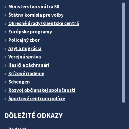
Ministerstvo vnútra SR
Štátna komisia pre volby
Okresné úrady/Klientske centrá
Európske programy
Policajný zbor
Azyl a migrácia
Verejná správa
Hasiči a záchranári
Krízové riadenie
Schengen
Rozvoj občianskej spoločnosti
Športové centrum polície
DÔLEŽITÉ ODKAZY