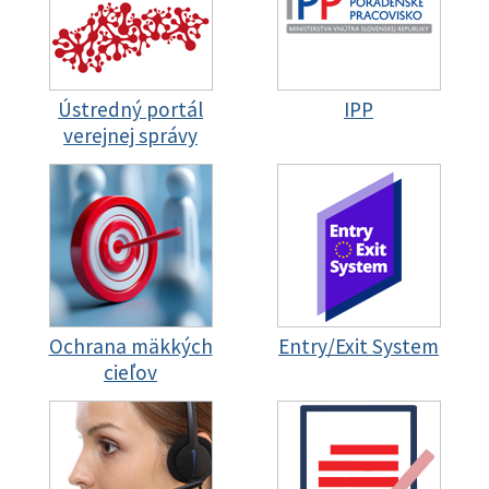
Ústredný portál
IPP
verejnej správy
Ochrana mäkkých
Entry/Exit System
cieľov