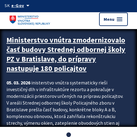
Preskocit na hlavný obsah
arrow_drop_down
SK
e-Gov
menu
Menu
Ministerstvo vnútra zmodernizovalo
časť budovy Strednej odbornej školy
PZ v Bratislave, do prípravy
nastupuje 180 policajtov
05. 03. 2026
inisterstvo vnútra systematicky rieši
investičný dlh v infraštruktúre rezortu a pokračuje v
modernizácii priestorov určených na prípravu policajtov.
V areáli Strednej odbornej školy Policajného zboru v
Bratislave prešla časť budovy, konkrétne bloky A a B,
komplexnou obnovou, ktorá zahŕňala rekonštrukciu
strechy, výmenu okien, zateplenie obvodových stien aj
modernizáciu inžinierskych sietí. Modernizácia sa dotkla
aj interiéru, kde vznikli nové učebne a moderné