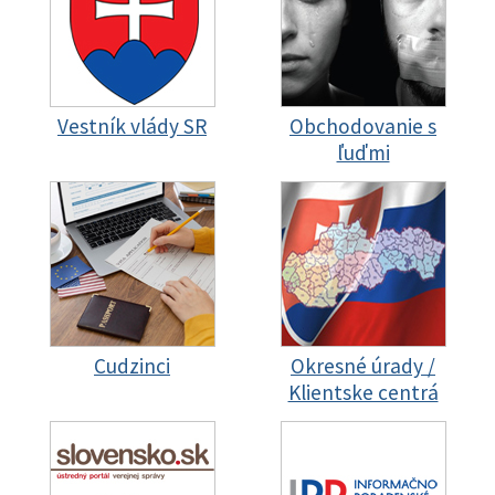
Vestník vlády SR
Obchodovanie s
ľuďmi
Cudzinci
Okresné úrady /
Klientske centrá