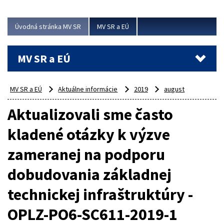
ubytovacie izby. Zrekonštruované...
Úvodná stránka MV SR
MV SR a EÚ
Viac
MV SR a EÚ
MV SR a EÚ
Aktuálne informácie
2019
august
Aktualizovali sme často
kladené otázky k výzve
zameranej na podporu
dobudovania základnej
technickej infraštruktúry -
OPLZ-PO6-SC611-2019-1