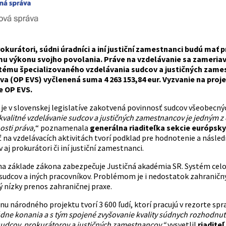
okurátori, súdni úradníci a iní justiční zamestnanci budú mať
mu výkonu svojho povolania. Práve na vzdelávanie sa zameria
tému špecializovaného vzdelávania sudcov a justičných zames
va (OP EVS) vyčlenená suma 4 263 153,84 eur. Vyzvanie na projek
 OP EVS.
 je v slovenskej legislatíve zakotvená povinnosť sudcov všeobecný
 kvalitné vzdelávanie sudcov a justičných zamestnancov je jedným 
osti práva,
“ poznamenala
generálna riaditeľka sekcie európsk
ť na vzdelávacích aktivitách tvorí podklad pre hodnotenie a násle
aj prokurátori či iní justiční zamestnanci.
na základe zákona zabezpečuje Justičná akadémia SR. Systém celo
sudcov a iných pracovníkov. Problémom je i nedostatok zahraničný
ý nízky prenos zahraničnej praxe.
nu národného projektu tvorí 3 600 ľudí, ktorí pracujú v rezorte spr
údne konania a s tým spojené zvyšovanie kvality súdnych rozhodnutí
sudcov, prokurátorov a justičných zamestnancov,“
vysvetlil
riadite