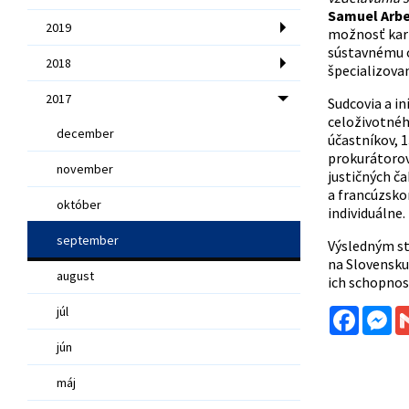
Samuel Arbe
2019
možnosť kari
sústavnému o
2018
špecializova
2017
Sudcovia a in
celoživotnéh
december
účastníkov, 
prokurátorov
november
justičných č
a francúzsko
október
individuálne.
september
Výsledným st
na Slovensku.
august
ich schopnos
júl
Facebo
Me
jún
máj