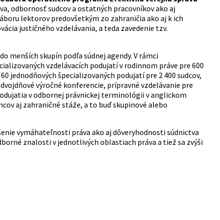
a, odbornosť sudcov a ostatných pracovníkov ako aj
boru lektorov predovšetkým zo zahraničia ako aj k ich
cia justičného vzdelávania, a teda zavedenie tzv.
 do menších skupín podľa súdnej agendy. V rámci
ializovaných vzdelávacích podujatí v rodinnom práve pre 600
 60 jednodňových špecializovaných podujatí pre 2 400 sudcov,
dvojdňové výročné konferencie, prípravné vzdelávanie pre
podujatia v odbornej právnickej terminológii v anglickom
cov aj zahraničné stáže, a to buď skupinové alebo
enie vymáhateľnosti práva ako aj dôveryhodnosti súdnictva
orné znalosti v jednotlivých oblastiach práva a tiež sa zvýši