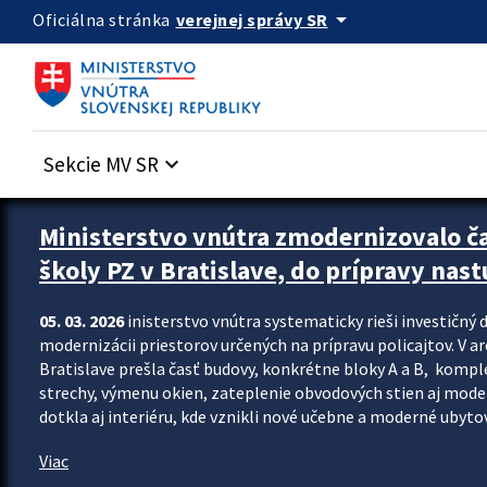
Preskocit na hlavný obsah
arrow_drop_down
verejnej správy SR
Oficiálna stránka
Sekcie MV SR
keyboard_arrow_down
Ministerstvo vnútra zmodernizovalo č
školy PZ v Bratislave, do prípravy nast
05. 03. 2026
inisterstvo vnútra systematicky rieši investičný d
modernizácii priestorov určených na prípravu policajtov. V a
Bratislave prešla časť budovy, konkrétne bloky A a B, komp
strechy, výmenu okien, zateplenie obvodových stien aj modern
dotkla aj interiéru, kde vznikli nové učebne a moderné ubytov
Viac