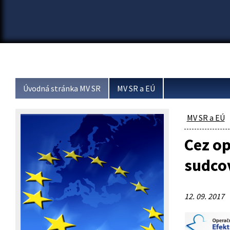
Úvodná stránka MV SR
MV SR a EÚ
MV SR a EÚ
Cez op
sudcov
12. 09. 2017