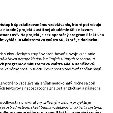
 prístup k špecializovanému vzdelávaniu, ktoré potrebujú
va národný projekt Justičnej akadémie SR s názvom
tnancov“. Na projekt je cez operačný program Efektívna
t vyhlásilo Ministerstvo vnútra SR, ktoré je riadiacim
ch súdov všetkých stupňov prehlbovať si svoje vzdelanie.
z dôležitých predpokladov kvalitných súdnych rozhodnutí
ych programov ministerstva vnútra Adela Danišková.
dne kariérny postup sudcu. Povinnosť vzdelávať sa však majú
životného vzdelávania je však nedokonalý, ročne sa doň
ch lektorov a nedostatočná znalosť angličtiny, a následne
avodlivosti a prokuratúry.
„Hlavným cieľom projektu je
 prostredníctvom skvalitnenia vzdelávacích aktivít a systému
ľ odboru operačného programu Efektívna verejná správa