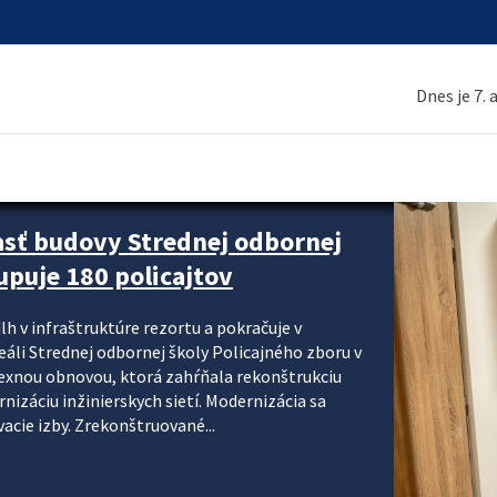
Dnes je 7.
asť budovy Strednej odbornej
upuje 180 policajtov
lh v infraštruktúre rezortu a pokračuje v
reáli Strednej odbornej školy Policajného zboru v
lexnou obnovou, ktorá zahŕňala rekonštrukciu
izáciu inžinierskych sietí. Modernizácia sa
acie izby. Zrekonštruované...