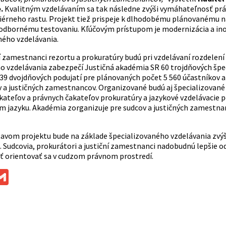
.
Kvalitným vzdelávaním sa tak následne zvýši vymáhateľnosť práv
érneho rastu. Projekt tiež prispeje k dlhodobému plánovanému ná
dbornému testovaniu. Kľúčovým prístupom je modernizácia a inová
ného vzdelávania.
í zamestnanci rezortu a prokuratúry budú pri vzdelávaní rozdelení
o vzdelávania zabezpečí Justičná akadémia SR 60 trojdňových špec
139 dvojdňových podujatí pre plánovaných počet 5 560 účastníkov a
 a justičných zamestnancov. Organizované budú aj špecializované 
akateľov a právnych čakateľov prokuratúry a jazykové vzdelávacie 
m jazyku. Akadémia zorganizuje pre sudcov a justičných zamestnan
avom projektu bude na základe špecializovaného vzdelávania zvýš
 Sudcovia, prokurátori a justiční zamestnanci nadobudnú lepšie odb
ť orientovať sa v cudzom právnom prostredí.
ok
ssenger
Gmail