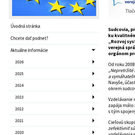
Úvodná stránka
Sudcovia, pr
ku kvalitné
Chcete dať podnet?
„Rozvoj sys
verejná sprá
Aktuálne informácie
orgánom pre
2026
Od roku 2008
„Nepretržité
2025
a vymáhateľn
Navyše, účas
2024
okrem sudcov 
2023
Vzdelávanie 
zapája málo 
2022
s tým spojen
2021
Cieľovú skupi
zefektívniť s
2020
vzdelávania 