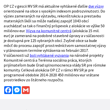
OP ĽZ v gescii MV SR má aktuálne vyhlásené ďalšie
dve výzvy
orientované na obce s vysokým indexom podrozvinutosti. Do
výziev zameraných na výstavbu, rekonštrukciu a prestavbu
materských škôl sa môže naďalej zapojiť 1043 obcí
a uchádzať sa tak o finančný príspevok z alokácie vo výške 50
miliónov eur.
Výzva na komunitné centrá
(alokácia 15 mil.
eur) je zameraná na podobné stavebné úpravy a v súčasnosti
je dostupná pre 125 vybraných obcí. Zvyšné obce sa bude
môcť do procesu zapojiť prostredníctvom samostatnej výzvy
v plánovanom termíne vyhlásenia vo februári 2017.
V súčasnosti už
boli vyhlásené vyzvania
na národné projekty
Komunitné centrá a Terénna sociálna práca, ktorých
prijímateľom bude Úrad splnomocnenca vlády SR pre rómske
komunity. Celková alokácia OP ĽZ v rámci MV SR je pre
programové obdobie 2014-2020 450 miliónov eur vrátane
prostriedkov zo štátneho rozpočtu.
Facebook
Messenger
Gmail