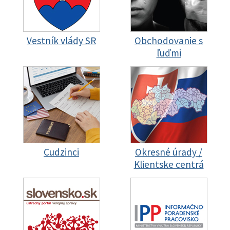
Vestník vlády SR
Obchodovanie s
ľuďmi
Cudzinci
Okresné úrady /
Klientske centrá