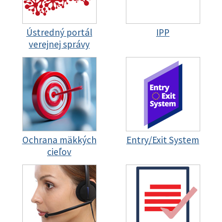
Ústredný portál
IPP
verejnej správy
Ochrana mäkkých
Entry/Exit System
cieľov