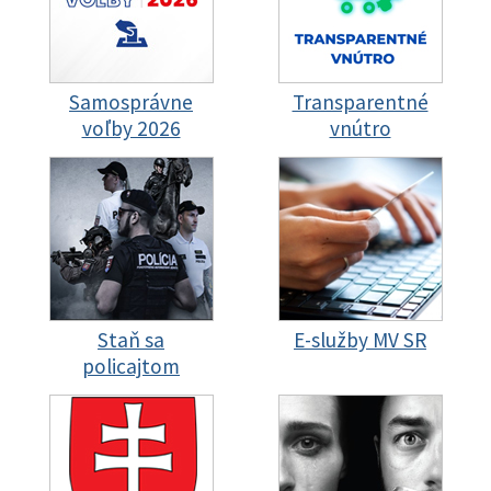
Samosprávne
Transparentné
voľby 2026
vnútro
Staň sa
E-služby MV SR
policajtom