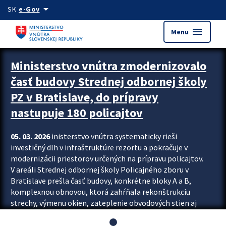
Preskocit na hlavný obsah
arrow_drop_down
SK
e-Gov
menu
Menu
Ministerstvo vnútra zmodernizovalo
časť budovy Strednej odbornej školy
PZ v Bratislave, do prípravy
nastupuje 180 policajtov
05. 03. 2026
inisterstvo vnútra systematicky rieši
investičný dlh v infraštruktúre rezortu a pokračuje v
modernizácii priestorov určených na prípravu policajtov.
V areáli Strednej odbornej školy Policajného zboru v
Bratislave prešla časť budovy, konkrétne bloky A a B,
komplexnou obnovou, ktorá zahŕňala rekonštrukciu
strechy, výmenu okien, zateplenie obvodových stien aj
modernizáciu inžinierskych sietí. Modernizácia sa dotkla
aj interiéru, kde vznikli nové učebne a moderné