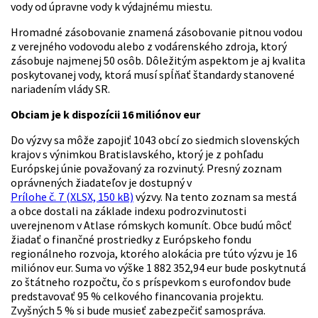
vody od úpravne vody k výdajnému miestu.
Hromadné zásobovanie znamená zásobovanie pitnou vodou
z verejného vodovodu alebo z vodárenského zdroja, ktorý
zásobuje najmenej 50 osôb. Dôležitým aspektom je aj kvalita
poskytovanej vody, ktorá musí spĺňať štandardy stanovené
nariadením vlády SR.
Obciam je k dispozícii 16 miliónov eur
Do výzvy sa môže zapojiť 1043 obcí zo siedmich slovenských
krajov s výnimkou Bratislavského, ktorý je z pohľadu
Európskej únie považovaný za rozvinutý. Presný zoznam
oprávnených žiadateľov je dostupný v
Prílohe č. 7 (XLSX, 150 kB)
výzvy. Na tento zoznam sa mestá
a obce dostali na základe indexu podrozvinutosti
uverejnenom v Atlase rómskych komunít. Obce budú môcť
žiadať o finančné prostriedky z Európskeho fondu
regionálneho rozvoja, ktorého alokácia pre túto výzvu je 16
miliónov eur. Suma vo výške 1 882 352,94 eur bude poskytnutá
zo štátneho rozpočtu, čo s príspevkom s eurofondov bude
predstavovať 95 % celkového financovania projektu.
Zvyšných 5 % si bude musieť zabezpečiť samospráva.