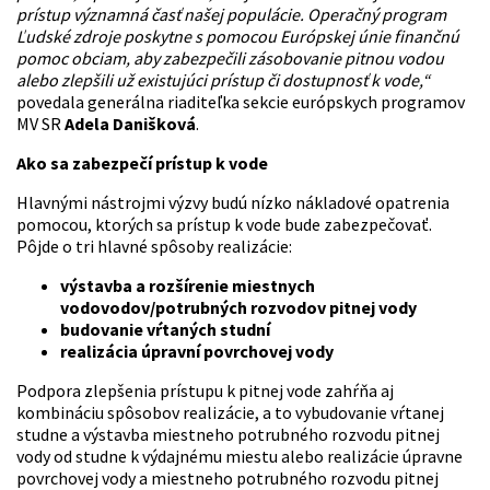
prístup významná časť našej populácie. Operačný program
Ľudské zdroje poskytne s pomocou Európskej únie finančnú
pomoc obciam, aby zabezpečili zásobovanie pitnou vodou
alebo zlepšili už existujúci prístup či dostupnosť k vode,“
povedala generálna riaditeľka sekcie európskych programov
MV SR
Adela Danišková
.
Ako sa zabezpečí prístup k vode
Hlavnými nástrojmi výzvy budú nízko nákladové opatrenia
pomocou, ktorých sa prístup k vode bude zabezpečovať.
Pôjde o tri hlavné spôsoby realizácie:
výstavba a rozšírenie miestnych
vodovodov/potrubných rozvodov pitnej vody
budovanie vŕtaných studní
realizácia úpravní povrchovej vody
Podpora zlepšenia prístupu k pitnej vode zahŕňa aj
kombináciu spôsobov realizácie, a to vybudovanie vŕtanej
studne a výstavba miestneho potrubného rozvodu pitnej
vody od studne k výdajnému miestu alebo realizácie úpravne
povrchovej vody a miestneho potrubného rozvodu pitnej