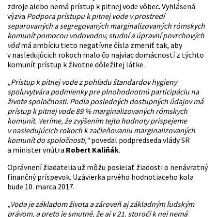
zdroje alebo nemá prístup k pitnej vode vôbec. Vyhlásená
výzva
Podpora prístupu k pitnej vode v prostredí
separovaných a segregovaných marginalizovaných rómskych
komunít pomocou vodovodov, studní a úpravní povrchových
vôd
má ambíciu tieto negatívne čísla zmeniť tak, aby
v nasledujúcich rokoch malo čo najviac domácností z týchto
komunít prístup k životne dôležitej látke.
„Prístup k pitnej vode z pohľadu štandardov hygieny
spoluvytvára podmienky pre plnohodnotnú participáciu na
živote spoločnosti. Podľa posledných dostupných údajov má
prístup k pitnej vode 89 % marginalizovaných rómskych
komunít. Veríme, že zvýšením tejto hodnoty prispejeme
v nasledujúcich rokoch k začleňovaniu marginalizovaných
komunít do spoločnosti,“
povedal podpredseda vlády SR
a minister vnútra
Robert Kaliňák
.
Oprávnení žiadatelia už môžu posielať žiadosti o nenávratný
finančný príspevok. Uzávierka prvého hodnotiaceho kola
bude 10. marca 2017.
„Voda je základom života a zároveň aj základným ľudským
právom, a preto je smutné, že aj v 21. storočí k nej nemá