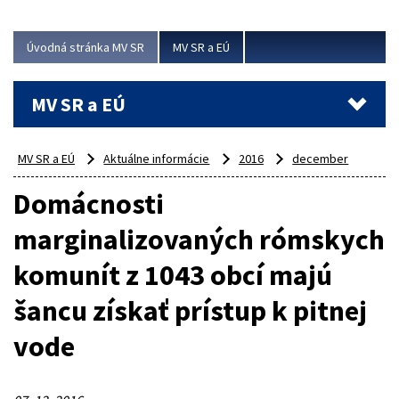
ubytovacie izby. Zrekonštruované...
Úvodná stránka MV SR
MV SR a EÚ
Viac
MV SR a EÚ
MV SR a EÚ
Aktuálne informácie
2016
december
Domácnosti
marginalizovaných rómskych
komunít z 1043 obcí majú
šancu získať prístup k pitnej
vode