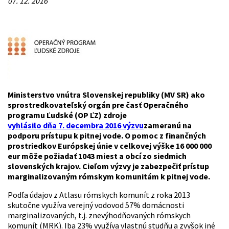
07. 12. 2016
Ministerstvo vnútra Slovenskej republiky (MV SR) ako
sprostredkovateľský orgán pre časť Operačného
programu Ľudské (OP ĽZ) zdroje
vyhlásilo dňa 7. decembra 2016 výzvu
zameranú na
podporu prístupu k pitnej vode. O pomoc z finančných
prostriedkov Európskej únie v celkovej výške 16 000 000
eur môže požiadať 1043 miest a obcí zo siedmich
slovenských krajov. Cieľom výzvy je zabezpečiť prístup
marginalizovaným rómskym komunitám k pitnej vode.
Podľa údajov z Atlasu rómskych komunít z roka 2013
skutočne využíva verejný vodovod 57% domácnosti
marginalizovaných, t.j. znevýhodňovaných rómskych
komunít (MRK). Iba 23% využíva vlastnú studňu a zvyšok iné