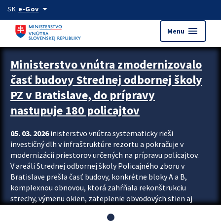
Preskocit na hlavný obsah
arrow_drop_down
SK
e-Gov
menu
Menu
Ministerstvo vnútra zmodernizovalo
časť budovy Strednej odbornej školy
PZ v Bratislave, do prípravy
nastupuje 180 policajtov
05. 03. 2026
inisterstvo vnútra systematicky rieši
investičný dlh v infraštruktúre rezortu a pokračuje v
modernizácii priestorov určených na prípravu policajtov.
V areáli Strednej odbornej školy Policajného zboru v
Bratislave prešla časť budovy, konkrétne bloky A a B,
komplexnou obnovou, ktorá zahŕňala rekonštrukciu
strechy, výmenu okien, zateplenie obvodových stien aj
modernizáciu inžinierskych sietí. Modernizácia sa dotkla
aj interiéru, kde vznikli nové učebne a moderné