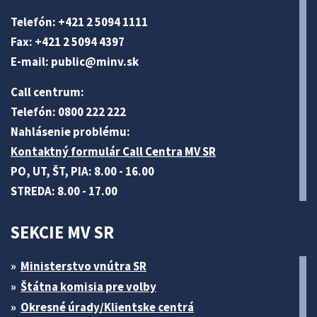
Telefón: +421 2 5094 1111
Fax: +421 2 5094 4397
E-mail:
public@minv
.sk
Call centrum:
Telefón: 0800 222 222
Nahlásenie problému:
Kontaktný formulár Call Centra MV SR
PO, UT, ŠT, PIA: 8.00 - 16.00
STREDA: 8.00 - 17.00
SEKCIE MV SR
Ministerstvo vnútra SR
Štátna komisia pre volby
Okresné úrady/Klientske centrá