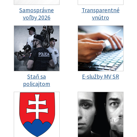
Samosprávne
Transparentné
voľby 2026
vnútro
Staň sa
E-služby MV SR
policajtom