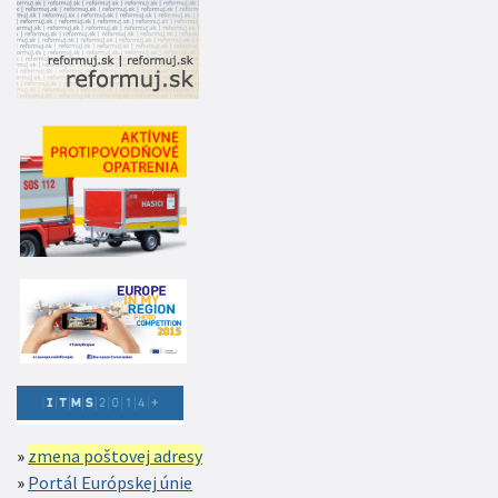
zmena poštovej adresy
Portál Európskej únie