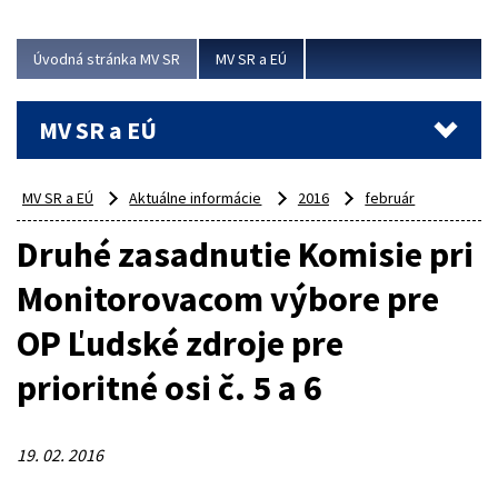
ubytovacie izby. Zrekonštruované...
Úvodná stránka MV SR
MV SR a EÚ
Viac
MV SR a EÚ
MV SR a EÚ
Aktuálne informácie
2016
február
Druhé zasadnutie Komisie pri
Monitorovacom výbore pre
OP Ľudské zdroje pre
prioritné osi č. 5 a 6
19. 02. 2016