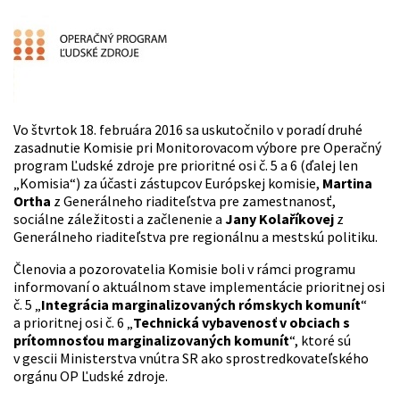
Vo štvrtok 18. februára 2016 sa uskutočnilo v poradí druhé
zasadnutie Komisie pri Monitorovacom výbore pre Operačný
program Ľudské zdroje pre prioritné osi č. 5 a 6 (ďalej len
„Komisia“) za účasti zástupcov Európskej komisie,
Martina
Ortha
z Generálneho riaditeľstva pre zamestnanosť,
sociálne záležitosti a začlenenie a
Jany Kolaříkovej
z
Generálneho riaditeľstva pre regionálnu a mestskú politiku.
Členovia a pozorovatelia Komisie boli v rámci programu
informovaní o aktuálnom stave implementácie prioritnej osi
č. 5 „
Integrácia marginalizovaných rómskych komunít
“
a prioritnej osi č. 6 „
Technická vybavenosť v obciach s
prítomnosťou marginalizovaných komunít
“, ktoré sú
v gescii Ministerstva vnútra SR ako sprostredkovateľského
orgánu OP Ľudské zdroje.