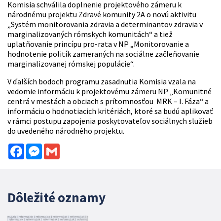
Komisia schválila doplnenie projektového zámeru k
národnému projektu Zdravé komunity 2A o novú aktivitu
„Systém monitorovania zdravia a determinantov zdravia v
marginalizovaných rómskych komunitách“ a tiež
uplatňovanie princípu pro-rata v NP „Monitorovanie a
hodnotenie politík zameraných na sociálne začleňovanie
marginalizovanej rómskej populácie“.
V ďalších bodoch programu zasadnutia Komisia vzala na
vedomie informáciu k projektovému zámeru NP „Komunitné
centrá v mestách a obciach s prítomnosťou MRK – I. Fáza“ a
informáciu o hodnotiacich kritériách, ktoré sa budú aplikovať
v rámci postupu zapojenia poskytovateľov sociálnych služieb
do uvedeného národného projektu.
Facebook
Messenger
Gmail
Dôležité oznamy