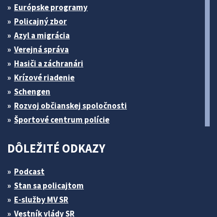
Európske programy
Policajný zbor
Azyl a migrácia
Verejná správa
Hasiči a záchranári
Krízové riadenie
Schengen
Rozvoj občianskej spoločnosti
Športové centrum polície
DÔLEŽITÉ ODKAZY
Podcast
Stan sa policajtom
E-služby MV SR
Vestník vlády SR