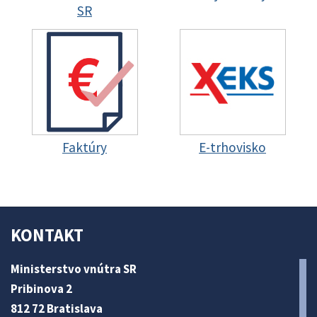
SR
Faktúry
E-trhovisko
KONTAKT
Ministerstvo vnútra SR
Pribinova 2
812 72 Bratislava