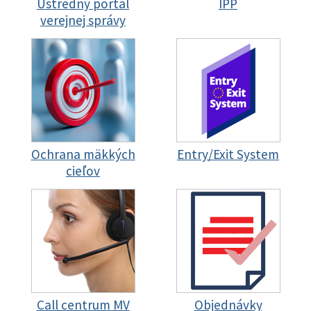
Ústredný portál
IPP
verejnej správy
Ochrana mäkkých
Entry/Exit System
cieľov
Call centrum MV
Objednávky