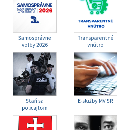
Samosprávne
Transparentné
voľby 2026
vnútro
Staň sa
E-služby MV SR
policajtom