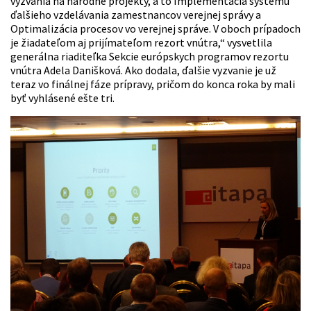
vyzvania na národné projekty, a to Implementácia systému
ďalšieho vzdelávania zamestnancov verejnej správy a
Optimalizácia procesov vo verejnej správe. V oboch prípadoch
je žiadateľom aj prijímateľom rezort vnútra,“ vysvetlila
generálna riaditeľka Sekcie európskych programov rezortu
vnútra Adela Danišková. Ako dodala, ďalšie vyzvanie je už
teraz vo finálnej fáze prípravy, pričom do konca roka by mali
byť vyhlásené ešte tri.