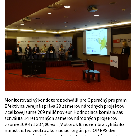
Monitorovací výbor doteraz schválil pre Operačný program
Efektívna verejná správa 33 zámerov národných projektov
v celkovej sume 209 miliónov eur. Hodnotiaca komisia zas
schválila 14 reformných zámerov národných projektov
v sume 109 471 387,00 eur. „V utorok 8. novembra vyhlásilo
ministerstvo vnútra ako riadiaci orgán pre OP EVS dve