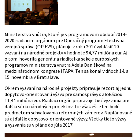
Ministerstvo vnútra, ktoré je v programovom období 2014-
2020 riadiacim orgánom pre Operačný program Efektívna
verejná správa (OP EVS), plánuje v roku 2017 vyhlásiť 20
vyzvaní na národné projekty v hodnote 94,77 milióna eur. Aj
o tom hovorila generálna riaditeľka sekcie európskych
programov ministerstva vnútra Adela Danišková na
medzinárodnom kongrese ITAPA. Ten sa konal v dňoch 14. a
15. novembra v Bratislave.
Okrem vyzvaní na národné projekty pripravuje rezort aj jednu
dopytovo-orientovanú výzvu pre samosprávy s alokáciou
11,44 milióna eur. Riadiaci orgán pripravuje tiež vyzvania pre
ďalšiu sériu národných projektov. Tie však ešte len budú
predmetom schvaľovania reformných zámerov. Naplánované
sú aj ďalšie dopytovo-orientované výzvy. Všetky tieto výzvy
a vyzvania sú v pláne do júla 2017.