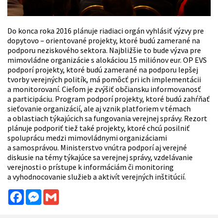
Do konca roka 2016 plánuje riadiaci orgán vyhlásiť výzvy pre
dopytovo – orientované projekty, ktoré budú zamerané na
podporu neziskového sektora. Najbližšie to bude výzva pre
mimovládne organizácie s alokáciou 15 miliónov eur. OP EVS
podporí projekty, ktoré budú zamerané na podporu lepšej
tvorby verejných politík, má pomôcť pri ich implementácii
a monitorovaní. Cieľom je zvýšiť občiansku informovanosť
a participáciu. Program podporí projekty, ktoré budú zahŕňať
sieťovanie organizácií, ale aj vznik platforiem v témach
a oblastiach týkajúcich sa fungovania verejnej správy. Rezort
plánuje podporiť tiež také projekty, ktoré chcú posilniť
spoluprácu medzi mimovládnymi organizáciami
a samosprávou. Ministerstvo vnútra podporí aj verejné
diskusie na témy týkajúce sa verejnej správy, vzdelávanie
verejnosti o prístupe k informáciám či monitoring
a vyhodnocovanie služieb a aktivít verejných inštitúcií.
Facebook
Messenger
Gmail