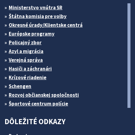
Ministerstvo vnútra SR
Štátna komisia pre volby
Okresné úrady/Klientske centrá
Európske programy
Policajný zbor
Azyl a migrácia
Verejná správa
Hasiči a záchranári
Krízové riadenie
Schengen
Rozvoj občianskej spoločnosti
Športové centrum polície
DÔLEŽITÉ ODKAZY