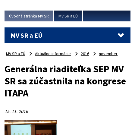
ubytovacie izby. Zrekonštruované...
Úvodná stránka MV SR
MV SR a EÚ
Viac
MV SR a EÚ
MV SR a EÚ
Aktuálne informácie
2016
november
Generálna riaditeľka SEP MV
SR sa zúčastnila na kongrese
ITAPA
15. 11. 2016