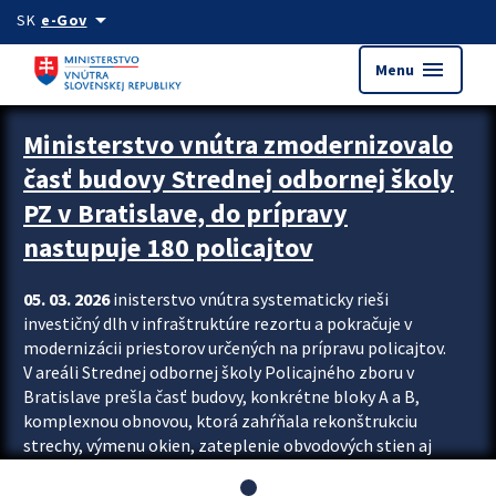
Preskocit na hlavný obsah
arrow_drop_down
SK
e-Gov
menu
Menu
Ministerstvo vnútra zmodernizovalo
časť budovy Strednej odbornej školy
PZ v Bratislave, do prípravy
nastupuje 180 policajtov
05. 03. 2026
inisterstvo vnútra systematicky rieši
investičný dlh v infraštruktúre rezortu a pokračuje v
modernizácii priestorov určených na prípravu policajtov.
V areáli Strednej odbornej školy Policajného zboru v
Bratislave prešla časť budovy, konkrétne bloky A a B,
komplexnou obnovou, ktorá zahŕňala rekonštrukciu
strechy, výmenu okien, zateplenie obvodových stien aj
modernizáciu inžinierskych sietí. Modernizácia sa dotkla
aj interiéru, kde vznikli nové učebne a moderné