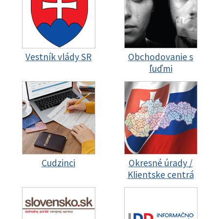
Vestník vlády SR
Obchodovanie s
ľuďmi
Cudzinci
Okresné úrady /
Klientske centrá