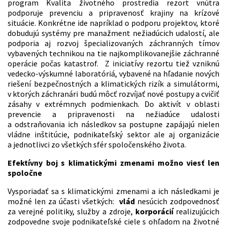
program Kvalita životného prostredia rezort vnútra
podporuje prevenciu a pripravenosť krajiny na krízové
situácie. Konkrétne ide napríklad o podporu projektov, ktoré
dobudujú systémy pre manažment nežiadúcich udalostí, ale
podporia aj rozvoj špecializovaných záchranných tímov
vybavených technikou na tie najkomplikovanejšie záchranné
operácie počas katastrof. Z iniciatívy rezortu tiež vzniknú
vedecko-výskumné laboratóriá, vybavené na hľadanie nových
riešení bezpečnostných a klimatických rizík a simulátormi,
v ktorých záchranári budú môcť rozvíjať nové postupy a cvičiť
zásahy v extrémnych podmienkach. Do aktivít v oblasti
prevencie a pripravenosti na nežiadúce udalosti
a odstraňovania ich následkov sa postupne zapájajú nielen
vládne inštitúcie, podnikateľský sektor ale aj organizácie
a jednotlivci zo všetkých sfér spoločenského života.
Efektívny boj s klimatickými zmenami možno viesť len
spoločne
Vysporiadať sa s klimatickými zmenami a ich následkami je
možné len za účasti všetkých:
vlád
nesúcich zodpovednosť
za verejné politiky, služby a zdroje,
korporácií
realizujúcich
zodpovedne svoje podnikateľské ciele s ohľadom na životné