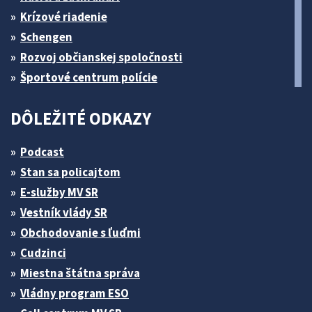
Krízové riadenie
Schengen
Rozvoj občianskej spoločnosti
Športové centrum polície
DÔLEŽITÉ ODKAZY
Podcast
Stan sa policajtom
E-služby MV SR
Vestník vlády SR
Obchodovanie s ľuďmi
Cudzinci
Miestna štátna správa
Vládny program ESO