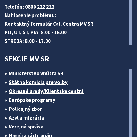
Telefón: 0800 222 222
Nahlásenie problému:
Kontaktný formulár Call Centra MV SR
PO, UT, ŠT, PIA: 8.00 - 16.00
STREDA: 8.00 - 17.00
SEKCIE MV SR
Ministerstvo vnútra SR
Štátna komisia pre volby
Okresné úrady/Klientske centrá
Európske programy
Policajný zbor
Azyl a migrácia
Verejná správa
Hasiči a záchranári