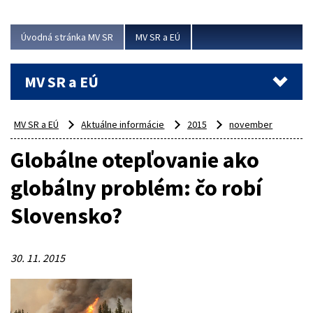
ubytovacie izby. Zrekonštruované...
Úvodná stránka MV SR
MV SR a EÚ
Viac
MV SR a EÚ
MV SR a EÚ
Aktuálne informácie
2015
november
Globálne otepľovanie ako
globálny problém: čo robí
Slovensko?
30. 11. 2015