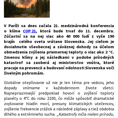
V Paríži sa dnes začala 21. medzinárodná konferencia
o klíme
COP 21
, ktorá bude trvať do 11. decembra.
Zúčastní sa na nej viac ako 40 000 ľudí z vyše 190
krajín celého sveta vrátane Slovenska. Jej cieľom je
dosiahnutie všeobecnej a záväznej dohody za účelom
obmedzenia zvýšenia priemernej teploty o viac ako 2 °C.
Zmenou klímy a jej následkami v podobe prírodných
katastrof sa zaoberá aj ministerstvo vnútra, ktoré
pracuje na prevencii a budovaní odolnosti Slovenska voči
živelným pohromám.
Globálne otepľovanie už nie je len téma pre vedcov, jeho
dopady vnímame v každodennom živote všetci.
Najnepriaznivejší predpoklad hovorí o zvýšení teploty
planéty o 4°C do roku 2100, čo môže spôsobiť dramatické
zvyšovanie hladín morí, presuny klimatických utečencov,
zvýšenie frekvencie zrážok a následné záplavy a tiež obdobia
dlhého a extrémneho sucha. „
Katastrofy ničia nielen prírodu,