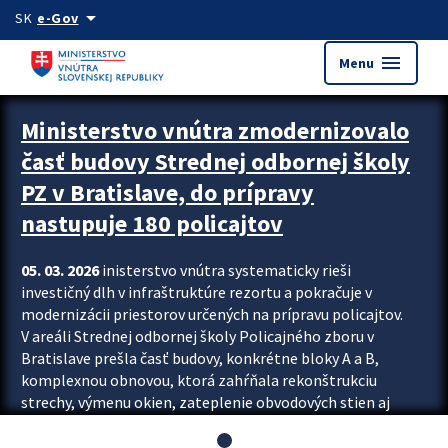
Preskocit na hlavný obsah
arrow_drop_down
SK
e-Gov
menu
Menu
Ministerstvo vnútra zmodernizovalo
časť budovy Strednej odbornej školy
PZ v Bratislave, do prípravy
nastupuje 180 policajtov
05. 03. 2026
inisterstvo vnútra systematicky rieši
investičný dlh v infraštruktúre rezortu a pokračuje v
modernizácii priestorov určených na prípravu policajtov.
V areáli Strednej odbornej školy Policajného zboru v
Bratislave prešla časť budovy, konkrétne bloky A a B,
komplexnou obnovou, ktorá zahŕňala rekonštrukciu
strechy, výmenu okien, zateplenie obvodových stien aj
modernizáciu inžinierskych sietí. Modernizácia sa dotkla
aj interiéru, kde vznikli nové učebne a moderné