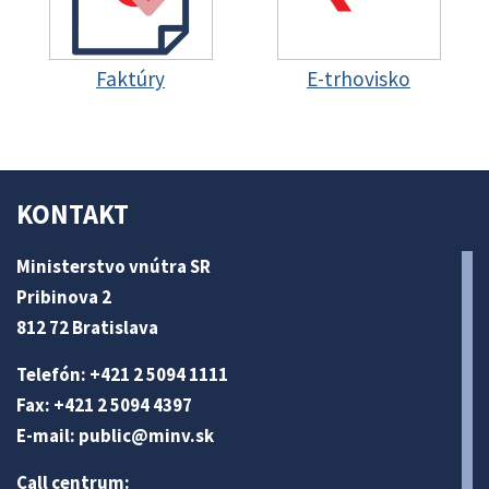
Faktúry
E-trhovisko
KONTAKT
Ministerstvo vnútra SR
Pribinova 2
812 72 Bratislava
Telefón: +421 2 5094 1111
Fax: +421 2 5094 4397
E-mail:
public@minv
.sk
Call centrum: