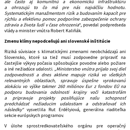
ale často aj komunitnú a ekonomickú infraštruktúru
a ohrozujú to čo má pre nás najväčšiu hodnotu.
Systematickým manažmentom rizík a budovaním kapacít pre
rýchlu a efektívnu pomoc podporíme zabezpečenie ochrany
zdravia a života ľudí v čase ohrozenia
“, povedal podpredseda
vlády a minister vnútra Robert Kaliňák.
Zmenu klímy nepodceňujú ani slovenské inštitúcie
Riziká súvisiace s klimatickými zmenami neobchádzajú ani
Slovensko, ktoré sa tiež musí zodpovedne pripraviť na
častejšie výkyvy počasia spôsobujúce povodne alebo požiare
a iné nežiadúce udalosti.
„Ministerstvo vnútra prijalo svoj diel
zodpovednosti a dnes aktívne mapuje riziká vo všetkých
relevantných oblastiach, spravuje úspešne vyrokovanú
alokáciu vo výške takmer 260 miliónov Eur z fondov EÚ na
podporu budovania odolnosti krajiny voči katastrofám
a pripravuje projekty posilňujúce našu schopnosť
predchádzať nežiaducim udalostiam a odstraňovať ich
následky“
vysvetlila Rut Erdélyiová, generálna riaditeľka
sekcie európskych programov.
V úlohe sprostredkovateľského orgánu pre operačný