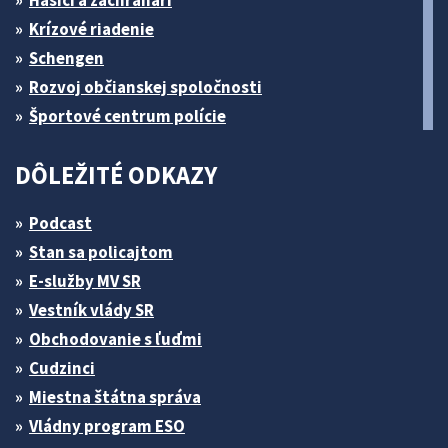
Krízové riadenie
Schengen
Rozvoj občianskej spoločnosti
Športové centrum polície
DÔLEŽITÉ ODKAZY
Podcast
Stan sa policajtom
E-služby MV SR
Vestník vlády SR
Obchodovanie s ľuďmi
Cudzinci
Miestna štátna správa
Vládny program ESO