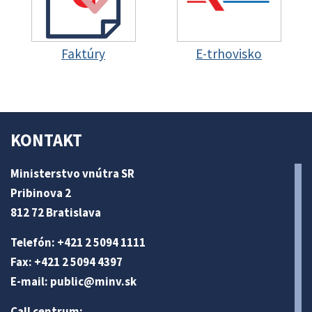
Faktúry
E-trhovisko
KONTAKT
Ministerstvo vnútra SR
Pribinova 2
812 72 Bratislava
Telefón: +421 2 5094 1111
Fax: +421 2 5094 4397
E-mail:
public@minv
.sk
Call centrum: