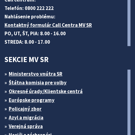
Telefón: 0800 222 222
Nahlásenie problému:
Kontaktný formulár Call Centra MV SR
PO, UT, ŠT, PIA: 8.00 - 16.00
STREDA: 8.00 - 17.00
SEKCIE MV SR
Ministerstvo vnútra SR
Štátna komisia pre volby
Okresné úrady/Klientske centrá
Európske programy
Policajný zbor
Azyl a migrácia
Verejná správa
Hasiči a záchranári