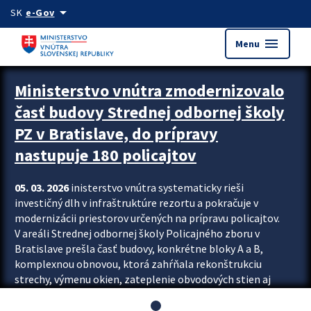
Preskocit na hlavný obsah
arrow_drop_down
SK
e-Gov
menu
Menu
Ministerstvo vnútra zmodernizovalo
časť budovy Strednej odbornej školy
PZ v Bratislave, do prípravy
nastupuje 180 policajtov
05. 03. 2026
inisterstvo vnútra systematicky rieši
investičný dlh v infraštruktúre rezortu a pokračuje v
modernizácii priestorov určených na prípravu policajtov.
V areáli Strednej odbornej školy Policajného zboru v
Bratislave prešla časť budovy, konkrétne bloky A a B,
komplexnou obnovou, ktorá zahŕňala rekonštrukciu
strechy, výmenu okien, zateplenie obvodových stien aj
modernizáciu inžinierskych sietí. Modernizácia sa dotkla
aj interiéru, kde vznikli nové učebne a moderné