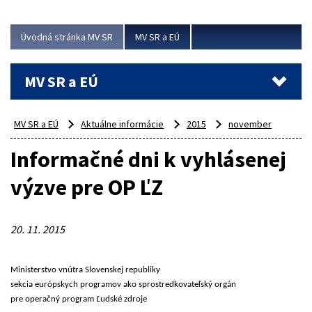
ubytovacie izby. Zrekonštruované...
Úvodná stránka MV SR
MV SR a EÚ
Viac
MV SR a EÚ
MV SR a EÚ
Aktuálne informácie
2015
november
Informačné dni k vyhlásenej
výzve pre OP ĽZ
20. 11. 2015
Ministerstvo vnútra Slovenskej republiky
sekcia európskych programov ako sprostredkovateľský orgán
pre operačný program Ľudské zdroje