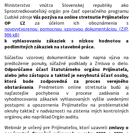
Ministerstvo vnútra Slovenskej republiky ako
Sprostredkovateľský orgán pre časť operačného programu
Ľudské zdroje
Vás pozýva na online stretnutie Prijímateľov
OP ĽZ
za účelom ich oboznámenia s
novovytvorenou pomocnou vzorovou dokumentáciou (ZIP,
906 kB)
k vyhlasovaniu zákaziek s nízkou hodnotou a
podlimitných zákaziek na stavebné práce.
Súčasťou vzorovej dokumentácie bude najmä výzva na
predloženie ponuky, súťažné podklady a Zmluva o dielo.
Odporúčame účasť štatutárneho orgánu Prijímateľa,
alebo jeho zástupcu a taktiež je nevyhnutá účasť osoby,
ktorá bude zodpovedná za proces verejného
obstarávania
. Predmetom online stretnutia budú aj
najčastejšie pochybenia v procese zadávania a
vyhodnocovania zákaziek vyhlasovaných vyššie uvedenými
postupmi a upozornenia Prijímateľov na problematické
okruhy taktiež v nadväznosti na zistenia iných kontrolných
orgánov, ako napríklad Orgán auditu.
Webinár je určený pre Prijímateľov, ktorí uzavreli
zmluvy o