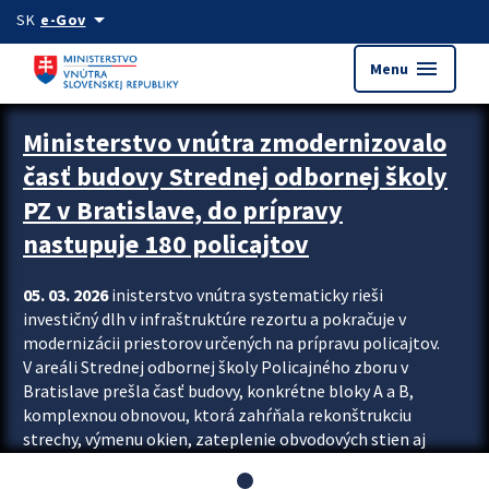
Preskocit na hlavný obsah
arrow_drop_down
SK
e-Gov
menu
Menu
Ministerstvo vnútra zmodernizovalo
časť budovy Strednej odbornej školy
PZ v Bratislave, do prípravy
nastupuje 180 policajtov
05. 03. 2026
inisterstvo vnútra systematicky rieši
investičný dlh v infraštruktúre rezortu a pokračuje v
modernizácii priestorov určených na prípravu policajtov.
V areáli Strednej odbornej školy Policajného zboru v
Bratislave prešla časť budovy, konkrétne bloky A a B,
komplexnou obnovou, ktorá zahŕňala rekonštrukciu
strechy, výmenu okien, zateplenie obvodových stien aj
modernizáciu inžinierskych sietí. Modernizácia sa dotkla
aj interiéru, kde vznikli nové učebne a moderné