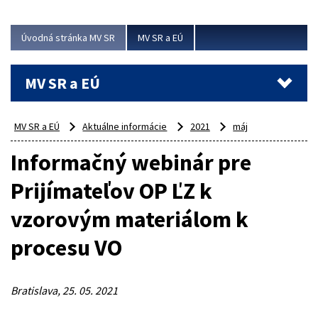
ubytovacie izby. Zrekonštruované...
Úvodná stránka MV SR
MV SR a EÚ
Viac
MV SR a EÚ
MV SR a EÚ
Aktuálne informácie
2021
máj
Informačný webinár pre
Prijímateľov OP ĽZ k
vzorovým materiálom k
procesu VO
Bratislava, 25. 05. 2021