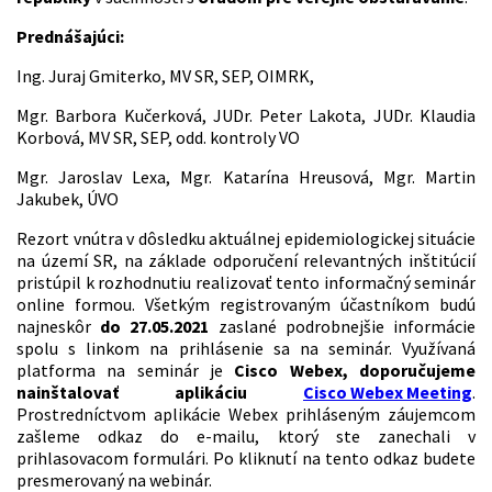
Prednášajúci:
Ing. Juraj Gmiterko, MV SR, SEP, OIMRK,
Mgr. Barbora Kučerková, JUDr. Peter Lakota, JUDr. Klaudia
Korbová, MV SR, SEP, odd. kontroly VO
Mgr. Jaroslav Lexa, Mgr. Katarína Hreusová, Mgr. Martin
Jakubek, ÚVO
Rezort vnútra v dôsledku aktuálnej epidemiologickej situácie
na území SR, na základe odporučení relevantných inštitúcií
pristúpil k rozhodnutiu realizovať tento informačný seminár
online formou. Všetkým registrovaným účastníkom budú
najneskôr
do 27.05.2021
zaslané podrobnejšie informácie
spolu s linkom na prihlásenie sa na seminár. Využívaná
platforma na seminár je
Cisco Webex, doporučujeme
nainštalovať aplikáciu
Cisco Webex Meeting
.
Prostredníctvom aplikácie Webex prihláseným záujemcom
zašleme odkaz do e-mailu, ktorý ste zanechali v
prihlasovacom formulári. Po kliknutí na tento odkaz budete
presmerovaný na webinár.