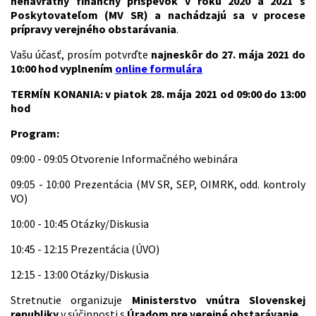
nenávratný finančný príspevok v roku 2020 a 2021 s
Poskytovateľom (MV SR) a nachádzajú sa v procese
prípravy verejného obstarávania
.
Vašu účasť, prosím potvrďte
najneskôr do 27. mája 2021 do
10:00 hod vyplnením
online formulára
TERMÍN KONANIA: v piatok 28. mája 2021 od 09:00 do 13:00
hod
Program:
09:00 - 09:05 Otvorenie Informačného webinára
09:05 - 10:00 Prezentácia (MV SR, SEP, OIMRK, odd. kontroly
VO)
10:00 - 10:45 Otázky/Diskusia
10:45 - 12:15 Prezentácia (ÚVO)
12:15 - 13:00 Otázky/Diskusia
Stretnutie organizuje
Ministerstvo vnútra Slovenskej
republiky
v súčinnosti s
Úradom pre verejné obstarávanie
.