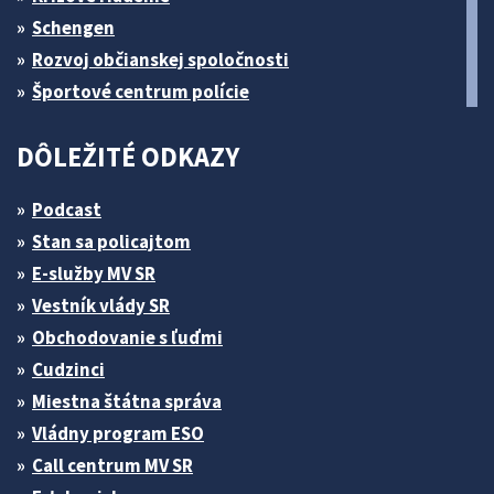
Schengen
Rozvoj občianskej spoločnosti
Športové centrum polície
DÔLEŽITÉ ODKAZY
Podcast
Stan sa policajtom
E-služby MV SR
Vestník vlády SR
Obchodovanie s ľuďmi
Cudzinci
Miestna štátna správa
Vládny program ESO
Call centrum MV SR