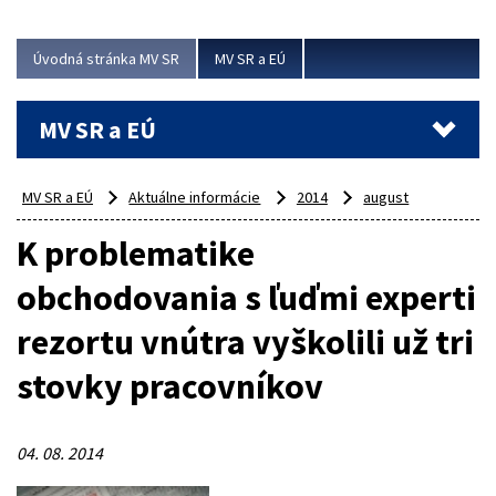
ubytovacie izby. Zrekonštruované...
Úvodná stránka MV SR
MV SR a EÚ
Viac
MV SR a EÚ
MV SR a EÚ
Aktuálne informácie
2014
august
K problematike
obchodovania s ľuďmi experti
rezortu vnútra vyškolili už tri
stovky pracovníkov
04. 08. 2014