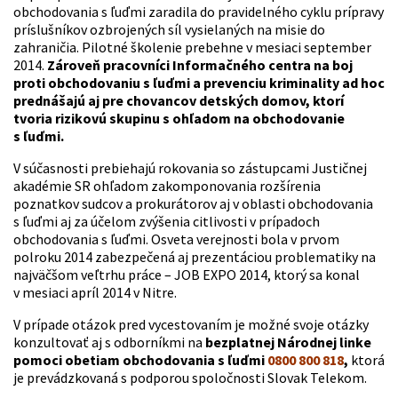
obchodovania s ľuďmi zaradila do pravidelného cyklu prípravy
príslušníkov ozbrojených síl vysielaných na misie do
zahraničia. Pilotné školenie prebehne v mesiaci september
2014.
Zároveň pracovníci Informačného centra na boj
proti obchodovaniu s ľuďmi a prevenciu kriminality ad hoc
prednášajú aj pre chovancov detských domov, ktorí
tvoria rizikovú skupinu s ohľadom na obchodovanie
s ľuďmi.
V súčasnosti prebiehajú rokovania so zástupcami Justičnej
akadémie SR ohľadom zakomponovania rozšírenia
poznatkov sudcov a prokurátorov aj v oblasti obchodovania
s ľuďmi aj za účelom zvýšenia citlivosti v prípadoch
obchodovania s ľuďmi. Osveta verejnosti bola v prvom
polroku 2014 zabezpečená aj prezentáciou problematiky na
najväčšom veľtrhu práce – JOB EXPO 2014, ktorý sa konal
v mesiaci apríl 2014 v Nitre.
V prípade otázok pred vycestovaním je možné svoje otázky
konzultovať aj s odborníkmi na
bezplatnej Národnej linke
pomoci obetiam obchodovania s ľuďmi
0800 800 818
,
ktorá
je prevádzkovaná s podporou spoločnosti Slovak Telekom.