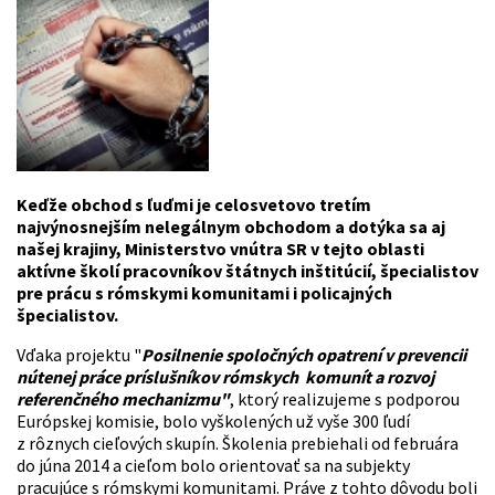
Keďže obchod s ľuďmi je celosvetovo tretím
najvýnosnejším nelegálnym obchodom a dotýka sa aj
našej krajiny, Ministerstvo vnútra SR v tejto oblasti
aktívne školí pracovníkov štátnych inštitúcií, špecialistov
pre prácu s rómskymi komunitami i policajných
špecialistov.
Vďaka projektu "
Posilnenie spoločných opatrení v prevencii
nútenej práce príslušníkov rómskych komunít a rozvoj
referenčného mechanizmu"
, ktorý realizujeme s podporou
Európskej komisie, bolo vyškolených už vyše 300 ľudí
z rôznych cieľových skupín. Školenia prebiehali od februára
do júna 2014 a cieľom bolo orientovať sa na subjekty
pracujúce s rómskymi komunitami. Práve z tohto dôvodu boli