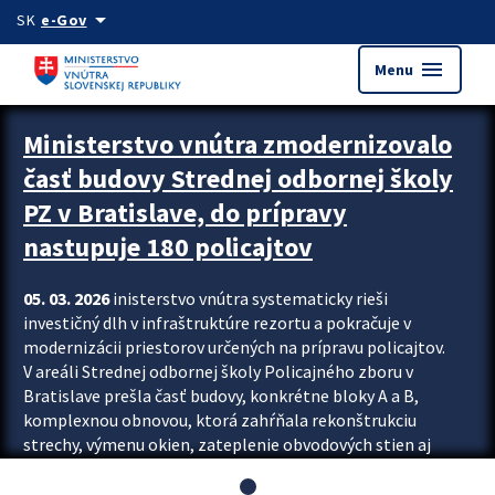
Preskocit na hlavný obsah
arrow_drop_down
SK
e-Gov
menu
Menu
Ministerstvo vnútra zmodernizovalo
časť budovy Strednej odbornej školy
PZ v Bratislave, do prípravy
nastupuje 180 policajtov
05. 03. 2026
inisterstvo vnútra systematicky rieši
investičný dlh v infraštruktúre rezortu a pokračuje v
modernizácii priestorov určených na prípravu policajtov.
V areáli Strednej odbornej školy Policajného zboru v
Bratislave prešla časť budovy, konkrétne bloky A a B,
komplexnou obnovou, ktorá zahŕňala rekonštrukciu
strechy, výmenu okien, zateplenie obvodových stien aj
modernizáciu inžinierskych sietí. Modernizácia sa dotkla
aj interiéru, kde vznikli nové učebne a moderné