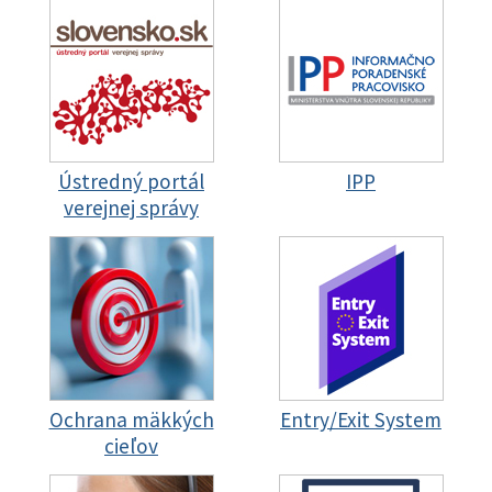
Ústredný portál
IPP
verejnej správy
Ochrana mäkkých
Entry/Exit System
cieľov