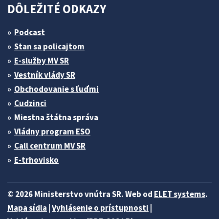
DÔLEŽITÉ ODKAZY
Podcast
Stan sa policajtom
E-služby MV SR
Vestník vlády SR
Obchodovanie s ľuďmi
Cudzinci
Miestna štátna správa
Vládny program ESO
Call centrum MV SR
E-trhovisko
© 2026 Ministerstvo vnútra SR. Web od
ELET systems
.
Mapa sídla
|
Vyhlásenie o prístupnosti
|