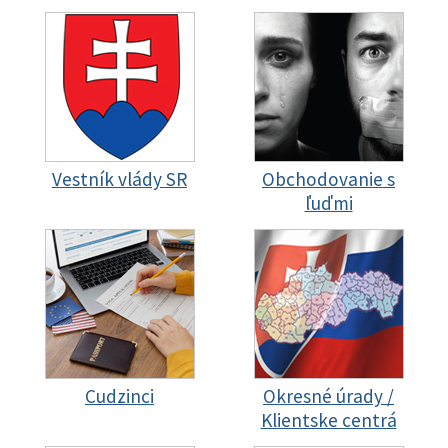
Vestník vlády SR
Obchodovanie s
ľuďmi
Cudzinci
Okresné úrady /
Klientske centrá