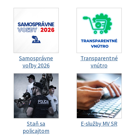
Samosprávne
Transparentné
voľby 2026
vnútro
Staň sa
E-služby MV SR
policajtom