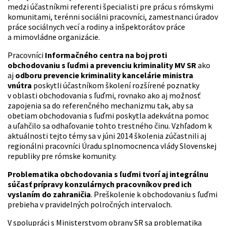
medzi účastníkmi referenti špecialisti pre prácu s rómskymi
komunitami, terénni sociálni pracovníci, zamestnanci úradov
práce sociálnych vecí a rodiny a inšpektorátov práce
a mimovládne organizácie.
Pracovníci
Informačného centra na boj proti
obchodovaniu s ľuďmi a prevenciu kriminality MV SR
ako
aj
odboru prevencie kriminality kancelárie ministra
vnútra
poskytli účastníkom školení rozšírené poznatky
v oblasti obchodovania s ľuďmi, rovnako ako aj možnosť
zapojenia sa do referenčného mechanizmu tak, aby sa
obetiam obchodovania s ľuďmi poskytla adekvátna pomoc
a uľahčilo sa odhaľovanie tohto trestného činu. Vzhľadom k
aktuálnosti tejto témy sa v júni 2014 školenia zúčastnili aj
regionálni pracovníci Úradu splnomocnenca vlády Slovenskej
republiky pre rómske komunity.
Problematika obchodovania s ľuďmi tvorí aj integrálnu
súčasť prípravy konzulárnych pracovníkov pred ich
vyslaním do zahraničia
. Preškolenie k obchodovaniu s ľuďmi
prebieha v pravidelných polročných intervaloch.
V spolupráci s Ministerstvom obrany SR sa problematika