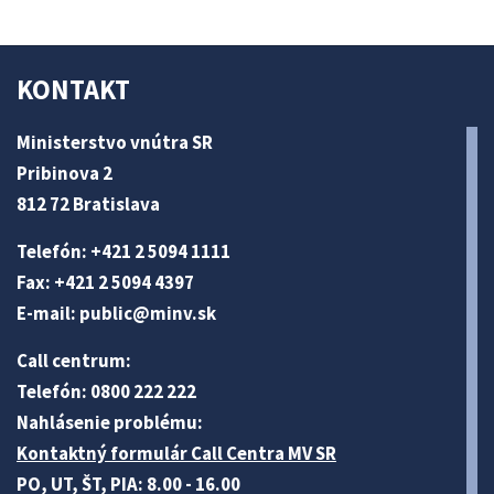
KONTAKT
Ministerstvo vnútra SR
Pribinova 2
812 72 Bratislava
Telefón: +421 2 5094 1111
Fax: +421 2 5094 4397
E-mail:
public@minv
.sk
Call centrum:
Telefón: 0800 222 222
Nahlásenie problému:
Kontaktný formulár Call Centra MV SR
PO, UT, ŠT, PIA: 8.00 - 16.00