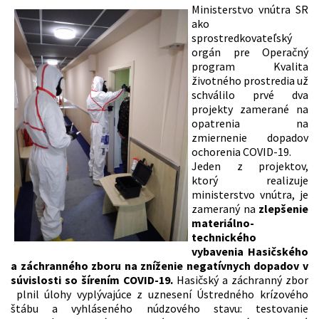
Ministerstvo vnútra SR
ako
sprostredkovateľský
orgán pre Operačný
program Kvalita
životného prostredia už
schválilo prvé dva
projekty zamerané na
opatrenia na
zmiernenie dopadov
ochorenia COVID-19.
Jeden z projektov,
ktorý realizuje
ministerstvo vnútra, je
zameraný na
zlepšenie
materiálno-
technického
vybavenia Hasičského
a záchranného zboru na zníženie negatívnych dopadov v
súvislosti so šírením COVID-19.
Hasičský a záchranný zbor
plnil úlohy vyplývajúce z uznesení Ústredného krízového
štábu a vyhláseného núdzového stavu: testovanie