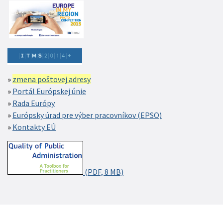
zmena poštovej adresy
Portál Európskej únie
Rada Európy
Európsky úrad pre výber pracovníkov (EPSO)
Kontakty EÚ
(PDF, 8 MB)