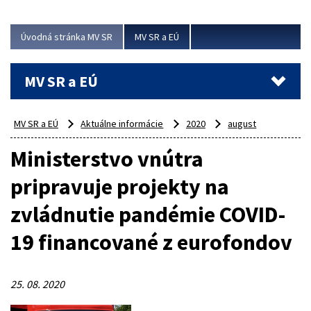
ubytovacie izby. Zrekonštruované...
Úvodná stránka MV SR
MV SR a EÚ
Viac
MV SR a EÚ
MV SR a EÚ
Aktuálne informácie
2020
august
Ministerstvo vnútra
pripravuje projekty na
zvládnutie pandémie COVID-
19 financované z eurofondov
25. 08. 2020