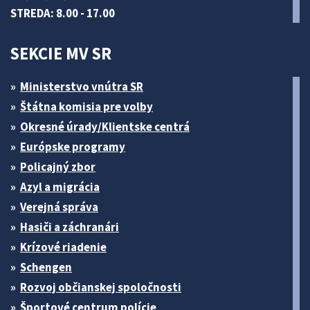
STREDA: 8.00 - 17.00
SEKCIE MV SR
Ministerstvo vnútra SR
Štátna komisia pre volby
Okresné úrady/Klientske centrá
Európske programy
Policajný zbor
Azyl a migrácia
Verejná správa
Hasiči a záchranári
Krízové riadenie
Schengen
Rozvoj občianskej spoločnosti
Športové centrum polície