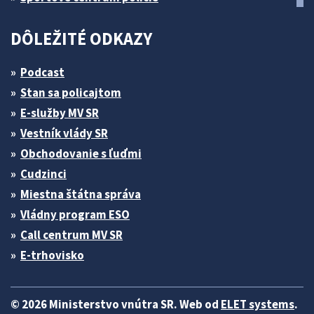
DÔLEŽITÉ ODKAZY
Podcast
Stan sa policajtom
E-služby MV SR
Vestník vlády SR
Obchodovanie s ľuďmi
Cudzinci
Miestna štátna správa
Vládny program ESO
Call centrum MV SR
E-trhovisko
© 2026 Ministerstvo vnútra SR. Web od
ELET systems
.