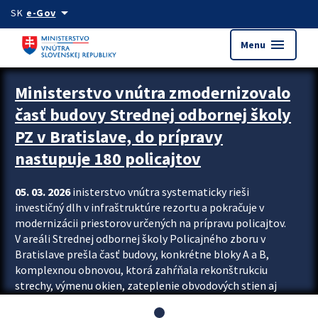
Preskocit na hlavný obsah
arrow_drop_down
SK
e-Gov
menu
Menu
Ministerstvo vnútra zmodernizovalo
časť budovy Strednej odbornej školy
PZ v Bratislave, do prípravy
nastupuje 180 policajtov
05. 03. 2026
inisterstvo vnútra systematicky rieši
investičný dlh v infraštruktúre rezortu a pokračuje v
modernizácii priestorov určených na prípravu policajtov.
V areáli Strednej odbornej školy Policajného zboru v
Bratislave prešla časť budovy, konkrétne bloky A a B,
komplexnou obnovou, ktorá zahŕňala rekonštrukciu
strechy, výmenu okien, zateplenie obvodových stien aj
modernizáciu inžinierskych sietí. Modernizácia sa dotkla
aj interiéru, kde vznikli nové učebne a moderné