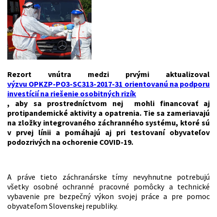
Rezort vnútra medzi prvými aktualizoval
výzvu OPKZP-PO3-SC313-2017-31 orientovanú na podporu
investícií na riešenie osobitných rizík
, aby sa prostredníctvom nej mohli financovať aj
protipandemické aktivity a opatrenia. Tie sa zameriavajú
na zložky integrovaného záchranného systému, ktoré sú
v prvej línii a pomáhajú aj pri testovaní obyvateľov
podozrivých na ochorenie COVID-19.
A práve tieto záchranárske tímy nevyhnutne potrebujú
všetky osobné ochranné pracovné pomôcky a technické
vybavenie pre bezpečný výkon svojej práce a pre pomoc
obyvateľom Slovenskej republiky.