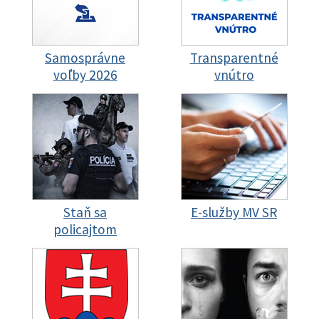
Samosprávne
Transparentné
voľby 2026
vnútro
Staň sa
E-služby MV SR
policajtom