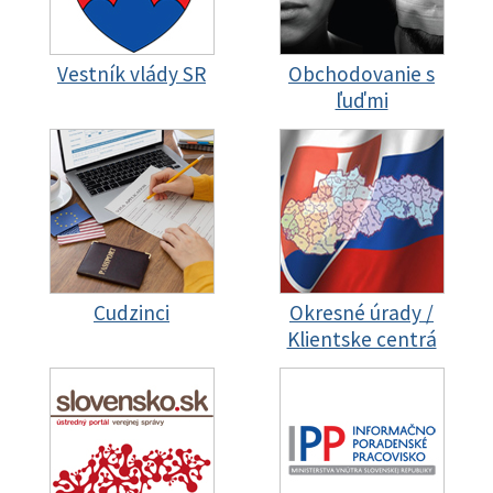
Vestník vlády SR
Obchodovanie s
ľuďmi
Cudzinci
Okresné úrady /
Klientske centrá