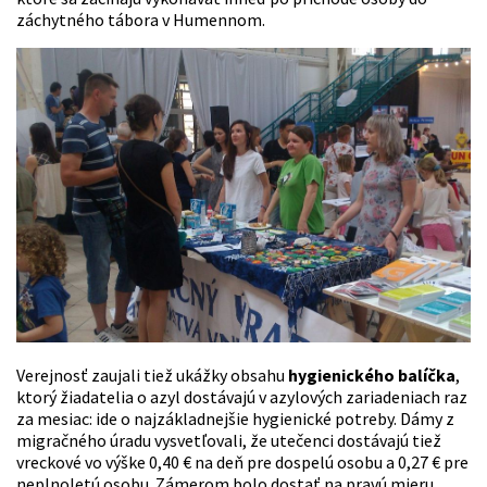
záchytného tábora v Humennom.
Verejnosť zaujali tiež ukážky obsahu
hygienického balíčka
,
ktorý žiadatelia o azyl dostávajú v azylových zariadeniach raz
za mesiac: ide o najzákladnejšie hygienické potreby. Dámy z
migračného úradu vysvetľovali, že utečenci dostávajú tiež
vreckové vo výške 0,40 € na deň pre dospelú osobu a 0,27 € pre
neplnoletú osobu. Zámerom bolo dostať na pravú mieru