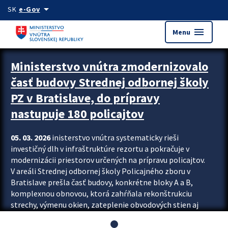
Preskocit na hlavný obsah
arrow_drop_down
SK
e-Gov
menu
Menu
Ministerstvo vnútra zmodernizovalo
časť budovy Strednej odbornej školy
PZ v Bratislave, do prípravy
nastupuje 180 policajtov
05. 03. 2026
inisterstvo vnútra systematicky rieši
investičný dlh v infraštruktúre rezortu a pokračuje v
modernizácii priestorov určených na prípravu policajtov.
V areáli Strednej odbornej školy Policajného zboru v
Bratislave prešla časť budovy, konkrétne bloky A a B,
komplexnou obnovou, ktorá zahŕňala rekonštrukciu
strechy, výmenu okien, zateplenie obvodových stien aj
modernizáciu inžinierskych sietí. Modernizácia sa dotkla
aj interiéru, kde vznikli nové učebne a moderné