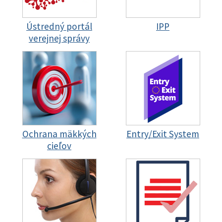
Ústredný portál
IPP
verejnej správy
Ochrana mäkkých
Entry/Exit System
cieľov