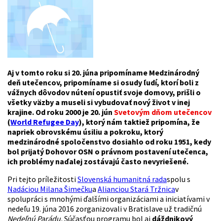
Aj v tomto roku si 20. júna pripomíname Medzinárodný
deň utečencov, pripomíname si osudy ľudí, ktorí boli z
vážnych dôvodov nútení opustiť svoje domovy, prišli o
všetky väzby a museli si vybudovať nový život v inej
krajine. Od roku 2000 je 20. jún
Svetovým dňom utečencov
(
World Refugee Day
), ktorý nám taktiež pripomína, že
napriek obrovskému úsiliu a pokroku, ktorý
medzinárodné spoločenstvo dosiahlo od roku 1951, kedy
bol prijatý Dohovor OSN o právnom postavení utečenca,
ich problémy naďalej zostávajú často nevyriešené.
Pri tejto príležitosti
Slovenská humanitná rada
spolu s
Nadáciou Milana Šimečku
a
Alianciou Stará Tržnica
v
spolupráci s mnohými ďalšími organizáciami a iniciatívami v
nedeľu 19. júna 2016 zorganizovali v Bratislave už tradičnú
Nedeľnú Parádu.
Súčasťou programu bol aj
dáždnikový