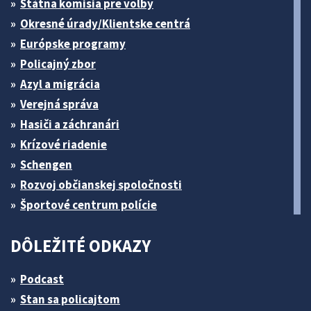
Štátna komisia pre volby
Okresné úrady/Klientske centrá
Európske programy
Policajný zbor
Azyl a migrácia
Verejná správa
Hasiči a záchranári
Krízové riadenie
Schengen
Rozvoj občianskej spoločnosti
Športové centrum polície
DÔLEŽITÉ ODKAZY
Podcast
Stan sa policajtom