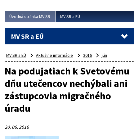
ubytovacie izby. Zrekonštruované...
Úvodná stránka MV SR
MV SR a EÚ
Viac
MV SR a EÚ
MV SR a EÚ
Aktuálne informácie
2016
jún
Na podujatiach k Svetovému
dňu utečencov nechýbali ani
zástupcovia migračného
úradu
20. 06. 2016