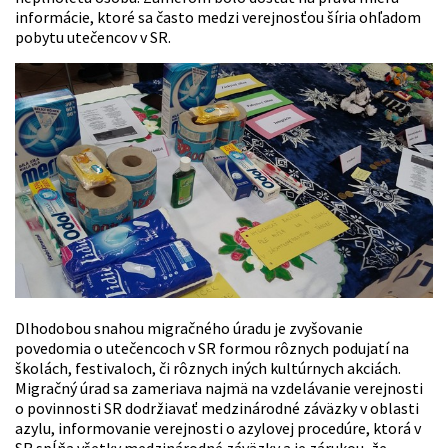
informácie, ktoré sa často medzi verejnosťou šíria ohľadom
pobytu utečencov v SR.
Dlhodobou snahou migračného úradu je zvyšovanie
povedomia o utečencoch v SR formou rôznych podujatí na
školách, festivaloch, či rôznych iných kultúrnych akciách.
Migračný úrad sa zameriava najmä na vzdelávanie verejnosti
o povinnosti SR dodržiavať medzinárodné záväzky v oblasti
azylu, informovanie verejnosti o azylovej procedúre, ktorá v
SR spĺňa všetky medzinárodné záväzky a je zárukou, že