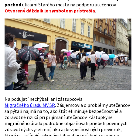
pochod
ulicami Starého mesta na podporu utečencov.
Otvorený dáždnik je symbolom prístrešia
.
Na podujatí nechýbali ani zástupcovia
Migračného úradu MV SR
. Záujemcovia o problémy utečencov
sa pýtali najmä na to, ako štát eliminuje bezpečnostné a
zdravotné riziká pri prijímaní utečencov. Zástupkyne
migračného úradu podrobne objasňovali priebeh povinných
zdravotných vyšetrení, ako aj bezpečnostných previerok,
ktoré sa začínajú vykonávať ihneď po príchode osoby do