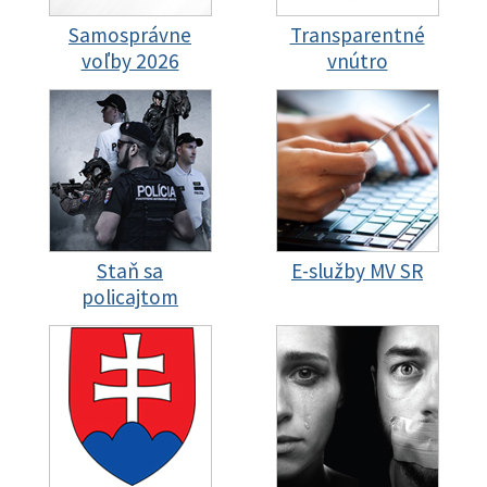
Samosprávne
Transparentné
voľby 2026
vnútro
Staň sa
E-služby MV SR
policajtom