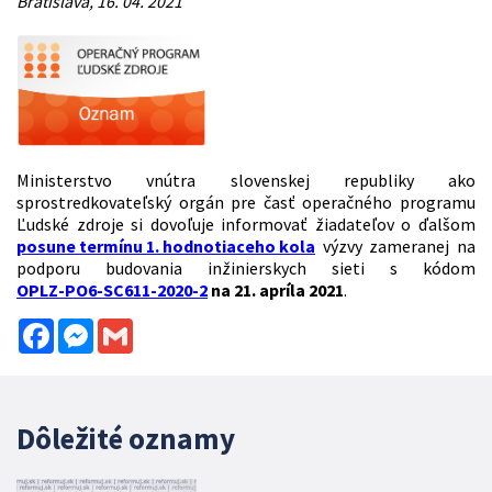
Bratislava, 16. 04. 2021
Ministerstvo vnútra slovenskej republiky ako
sprostredkovateľský orgán pre časť operačného programu
Ľudské zdroje si dovoľuje informovať žiadateľov o ďalšom
posune termínu 1. hodnotiaceho kola
výzvy zameranej na
podporu budovania inžinierskych sieti s kódom
OPLZ-PO6-SC611-2020-2
na
21. apríla 2021
.
Facebook
Messenger
Gmail
Dôležité oznamy