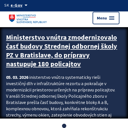
Preskocit na hlavný obsah
arrow_drop_down
SK
e-Gov
menu
Menu
Ministerstvo vnútra zmodernizovalo
časť budovy Strednej odbornej školy
PZ v Bratislave, do prípravy
nastupuje 180 policajtov
05. 03. 2026
inisterstvo vnútra systematicky rieši
investičný dlh v infraštruktúre rezortu a pokračuje v
modernizácii priestorov určených na prípravu policajtov.
V areáli Strednej odbornej školy Policajného zboru v
Bratislave prešla časť budovy, konkrétne bloky A a B,
komplexnou obnovou, ktorá zahŕňala rekonštrukciu
strechy, výmenu okien, zateplenie obvodových stien aj
modernizáciu inžinierskych sietí. Modernizácia sa dotkla
aj interiéru, kde vznikli nové učebne a moderné