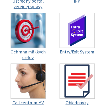
Ústredný portál
IPP
verejnej správy
Ochrana mäkkých
Entry/Exit System
cieľov
Call centrum MV
Objednávky