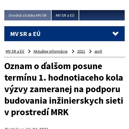
ubytovacie izby. Zrekonštruované...
Úvodná stránka MV SR
MV SR a EÚ
Viac
MV SR a EÚ
MV SR a EÚ
Aktuálne informácie
2021
apríl
Oznam o ďalšom posune
termínu 1. hodnotiaceho kola
výzvy zameranej na podporu
budovania inžinierskych sieti
v prostredí MRK