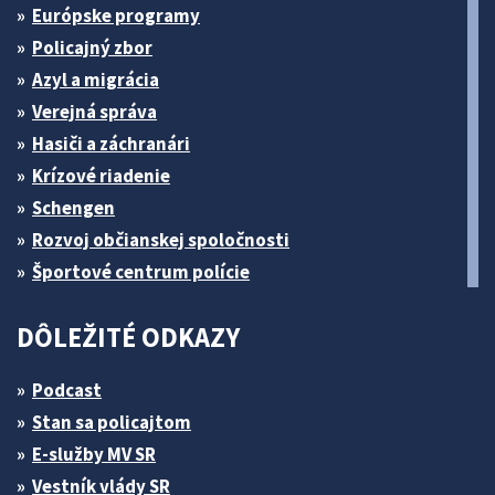
Európske programy
Policajný zbor
Azyl a migrácia
Verejná správa
Hasiči a záchranári
Krízové riadenie
Schengen
Rozvoj občianskej spoločnosti
Športové centrum polície
DÔLEŽITÉ ODKAZY
Podcast
Stan sa policajtom
E-služby MV SR
Vestník vlády SR