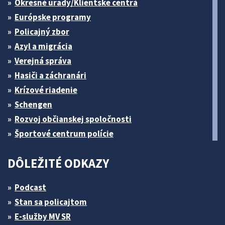
Okresné úrady/Klientske centrá
Európske programy
Policajný zbor
Azyl a migrácia
Verejná správa
Hasiči a záchranári
Krízové riadenie
Schengen
Rozvoj občianskej spoločnosti
Športové centrum polície
DÔLEŽITÉ ODKAZY
Podcast
Stan sa policajtom
E-služby MV SR