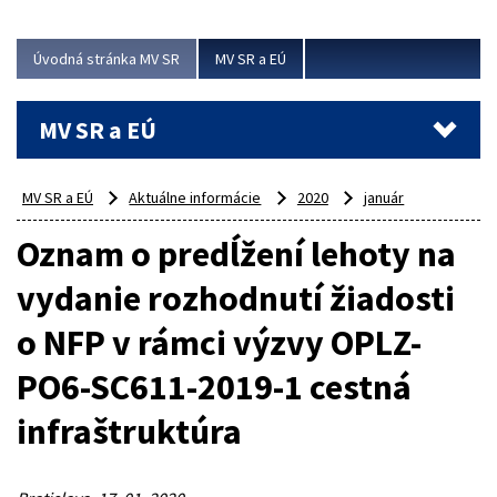
ubytovacie izby. Zrekonštruované...
Úvodná stránka MV SR
MV SR a EÚ
Viac
MV SR a EÚ
MV SR a EÚ
Aktuálne informácie
2020
január
Oznam o predĺžení lehoty na
vydanie rozhodnutí žiadosti
o NFP v rámci výzvy OPLZ-
PO6-SC611-2019-1 cestná
infraštruktúra