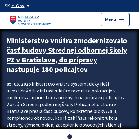
Preskocit na hlavný obsah
arrow_drop_down
SK
e-Gov
menu
Menu
Ministerstvo vnútra zmodernizovalo
časť budovy Strednej odbornej školy
PZ v Bratislave, do prípravy
nastupuje 180 policajtov
05. 03. 2026
inisterstvo vnútra systematicky rieši
investičný dlh v infraštruktúre rezortu a pokračuje v
modernizácii priestorov určených na prípravu policajtov.
V areáli Strednej odbornej školy Policajného zboru v
Bratislave prešla časť budovy, konkrétne bloky A a B,
komplexnou obnovou, ktorá zahŕňala rekonštrukciu
strechy, výmenu okien, zateplenie obvodových stien aj
modernizáciu inžinierskych sietí. Modernizácia sa dotkla
aj interiéru, kde vznikli nové učebne a moderné