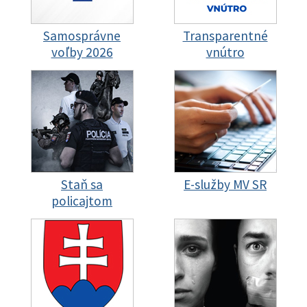
Samosprávne
Transparentné
voľby 2026
vnútro
Staň sa
E-služby MV SR
policajtom