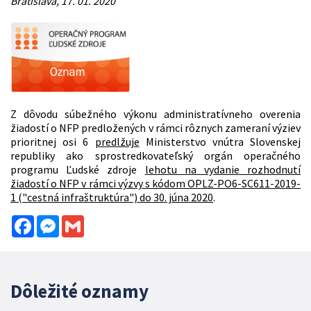
Bratislava, 17. 01. 2020
Z dôvodu súbežného výkonu administratívneho overenia
žiadostí o NFP predložených v rámci rôznych zameraní výziev
prioritnej osi 6
predlžuje
Ministerstvo vnútra Slovenskej
republiky ako sprostredkovateľský orgán operačného
programu Ľudské zdroje
lehotu na vydanie rozhodnutí
žiadostí o NFP v rámci výzvy s kódom OPLZ-PO6-SC611-2019-
1 ("cestná infraštruktúra") do 30. júna 2020
.
Facebook
Messenger
Gmail
Dôležité oznamy