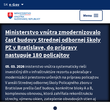
Preskocit na hlavný obsah
arrow_drop_down
SK
e-Gov
menu
Menu
Ministerstvo vnútra zmodernizovalo
časť budovy Strednej odbornej školy
PZ v Bratislave, do prípravy
nastupuje 180 policajtov
05. 03. 2026
inisterstvo vnútra systematicky rieši
investičný dlh v infraštruktúre rezortu a pokračuje v
modernizácii priestorov určených na prípravu policajtov.
V areáli Strednej odbornej školy Policajného zboru v
Bratislave prešla časť budovy, konkrétne bloky A a B,
komplexnou obnovou, ktorá zahŕňala rekonštrukciu
strechy, výmenu okien, zateplenie obvodových stien aj
modernizáciu inžinierskych sietí. Modernizácia sa dotkla
aj interiéru, kde vznikli nové učebne a moderné