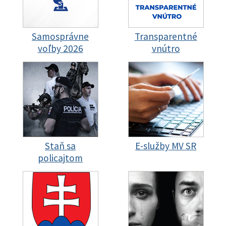
Samosprávne
Transparentné
voľby 2026
vnútro
Staň sa
E-služby MV SR
policajtom