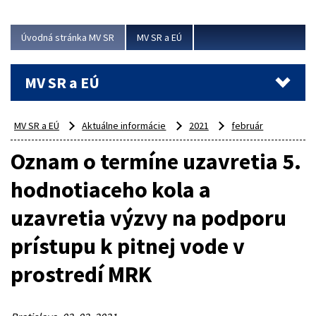
ubytovacie izby. Zrekonštruované...
Úvodná stránka MV SR
MV SR a EÚ
Viac
MV SR a EÚ
MV SR a EÚ
Aktuálne informácie
2021
február
Oznam o termíne uzavretia 5.
hodnotiaceho kola a
uzavretia výzvy na podporu
prístupu k pitnej vode v
prostredí MRK