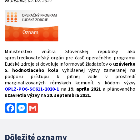
Bratislava, 02. 02. 2021
Ministerstvo vnútra Slovenskej republiky ako
sprostredkovateľský orgán pre časť operačného programu
Ľudské zdroje si dovoľuje informovať žiadateľov o
uzávierke
5. hodnotiaceho kola
vyhlásenej výzvy zameranej na
podporu prístupu k pitnej vode v prostredí
marginalizovaných rómskych komunít s kódom výzvy
OPLZ-PO6-SC611-2020-1
na
19. apríla 2021
a plánovaného
uzavretia výzvy
na
20. septembra 2021
.
Facebook
Messenger
Gmail
Dôležité oznamy