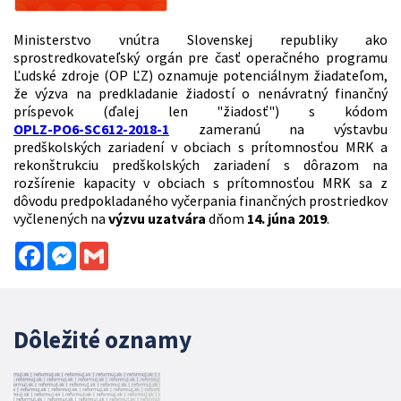
Ministerstvo vnútra Slovenskej republiky ako
sprostredkovateľský orgán pre časť operačného programu
Ľudské zdroje (OP ĽZ) oznamuje potenciálnym žiadateľom,
že výzva na predkladanie žiadostí o nenávratný finančný
príspevok (ďalej len "žiadosť") s kódom
OPLZ-PO6-SC612-2018-1
zameranú na výstavbu
predškolských zariadení v obciach s prítomnosťou MRK a
rekonštrukciu predškolských zariadení s dôrazom na
rozšírenie kapacity v obciach s prítomnosťou MRK sa z
dôvodu predpokladaného vyčerpania finančných prostriedkov
vyčlenených na
výzvu uzatvára
dňom
14. júna 2019
.
Facebook
Messenger
Gmail
Dôležité oznamy