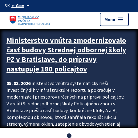
Preskocit na hlavný obsah
arrow_drop_down
SK
e-Gov
menu
Menu
Ministerstvo vnútra zmodernizovalo
časť budovy Strednej odbornej školy
PZ v Bratislave, do prípravy
nastupuje 180 policajtov
05. 03. 2026
inisterstvo vnútra systematicky rieši
investičný dlh v infraštruktúre rezortu a pokračuje v
modernizácii priestorov určených na prípravu policajtov.
V areáli Strednej odbornej školy Policajného zboru v
Bratislave prešla časť budovy, konkrétne bloky A a B,
komplexnou obnovou, ktorá zahŕňala rekonštrukciu
strechy, výmenu okien, zateplenie obvodových stien aj
modernizáciu inžinierskych sietí. Modernizácia sa dotkla
aj interiéru, kde vznikli nové učebne a moderné