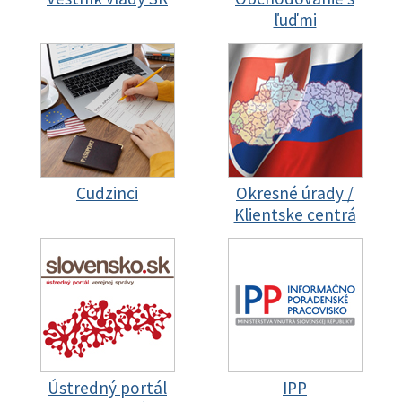
ľuďmi
Cudzinci
Okresné úrady /
Klientske centrá
Ústredný portál
IPP