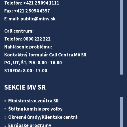
Telefón: +421 2 5094 1111
Fax: +421 2 5094 4397
E-mail:
public@minv
.sk
Call centrum:
Telefón: 0800 222 222
Nahlásenie problému:
Kontaktný formulár Call Centra MV SR
PO, UT, ŠT, PIA: 8.00 - 16.00
STREDA: 8.00 - 17.00
SEKCIE MV SR
Ministerstvo vnútra SR
Štátna komisia pre volby
Okresné úrady/Klientske centrá
Európske programy