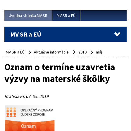
ubytovacie izby. Zrekonštruované...
Úvodná stránka MV SR
MV SR a EÚ
Viac
MV SR a EÚ
MV SR a EÚ
Aktuálne informácie
2019
máj
Oznam o termíne uzavretia
výzvy na materské škôlky
Bratislava, 07. 05. 2019