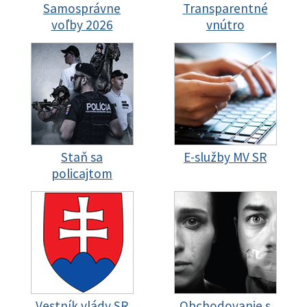
Samosprávne
Transparentné
voľby 2026
vnútro
Staň sa
E-služby MV SR
policajtom
Vestník vlády SR
Obchodovanie s