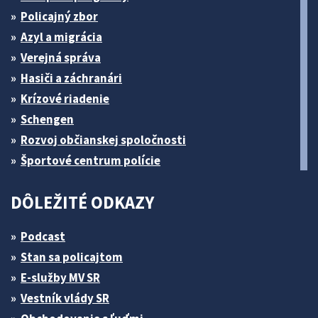
Policajný zbor
Azyl a migrácia
Verejná správa
Hasiči a záchranári
Krízové riadenie
Schengen
Rozvoj občianskej spoločnosti
Športové centrum polície
DÔLEŽITÉ ODKAZY
Podcast
Stan sa policajtom
E-služby MV SR
Vestník vlády SR