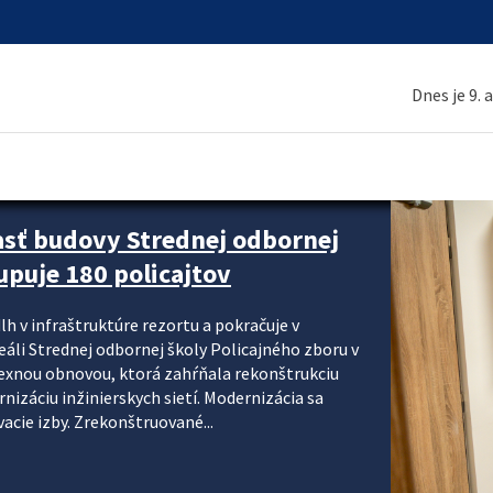
Dnes je 9. 
asť budovy Strednej odbornej
upuje 180 policajtov
lh v infraštruktúre rezortu a pokračuje v
reáli Strednej odbornej školy Policajného zboru v
lexnou obnovou, ktorá zahŕňala rekonštrukciu
izáciu inžinierskych sietí. Modernizácia sa
acie izby. Zrekonštruované...