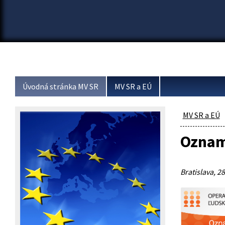
Úvodná stránka MV SR
MV SR a EÚ
MV SR a EÚ
Oznam 
Bratislava, 28