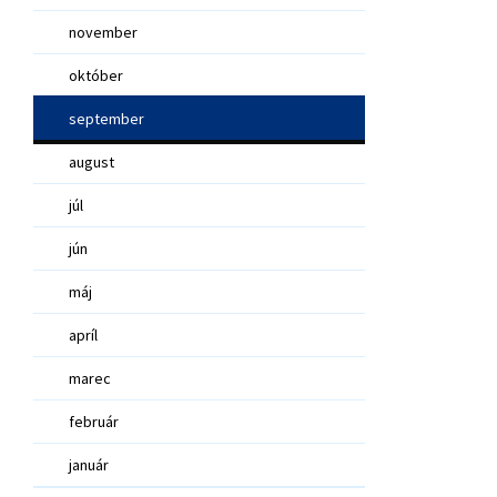
november
október
september
august
júl
jún
máj
apríl
marec
február
január