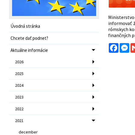
Ministerstv
informovať 
Úvodná stránka
rómskych ko
finančných p
Chcete dať podnet?
Facebo
Me
Aktuálne informácie
2026
2025
2024
2023
2022
2021
december