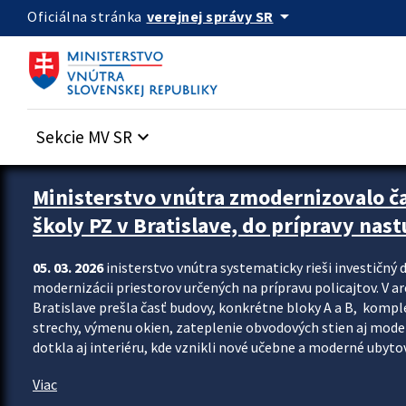
Preskocit na hlavný obsah
arrow_drop_down
verejnej správy SR
Oficiálna stránka
Sekcie MV SR
keyboard_arrow_down
Ministerstvo vnútra zmodernizovalo č
školy PZ v Bratislave, do prípravy nast
05. 03. 2026
inisterstvo vnútra systematicky rieši investičný d
modernizácii priestorov určených na prípravu policajtov. V a
Bratislave prešla časť budovy, konkrétne bloky A a B, komp
strechy, výmenu okien, zateplenie obvodových stien aj modern
dotkla aj interiéru, kde vznikli nové učebne a moderné ubytov
Viac