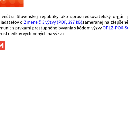
o vnútra Slovenskej republiky ako sprostredkovateľský orgán
žiadateľov o
Zmene č. 3 výzvy (PDF, 397 kB)
zameranej na zlepšené
munít s prvkami prestupného bývania s kódom výzvy
OPLZ-PO6-S
rostriedkov vyčlenených na výzvu.
ok
ssenger
Gmail