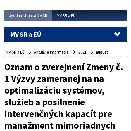
ubytovacie izby. Zrekonštruované...
Úvodná stránka MV SR
MV SR a EÚ
Viac
MV SR a EÚ
MV SR a EÚ
Aktuálne informácie
2021
august
Oznam o zverejnení Zmeny č.
1 Výzvy zameranej na na
optimalizáciu systémov,
služieb a posilnenie
intervenčných kapacít pre
manažment mimoriadnych