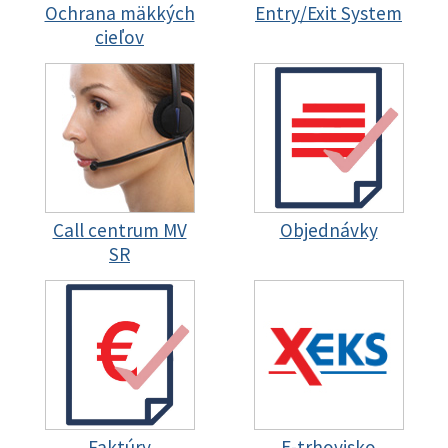
Ochrana mäkkých
Entry/Exit System
cieľov
Call centrum MV
Objednávky
SR
Faktúry
E-trhovisko