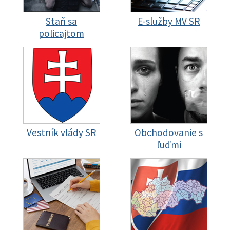
Staň sa
E-služby MV SR
policajtom
Vestník vlády SR
Obchodovanie s
ľuďmi