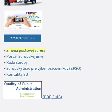
zmena poštovej adresy
Portál Európskej únie
Rada Európy
Európsky úrad pre výber pracovníkov (EPSO)
Kontakty EÚ
(PDF, 8 MB)