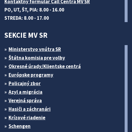
Kontaktný formulár Call Centra MV SR
PO, UT, ŠT, PIA: 8.00 - 16.00
STREDA: 8.00 - 17.00
SEKCIE MV SR
Ministerstvo vnútra SR
Štátna komisia pre volby
Okresné úrady/Klientske centrá
Európske programy
Policajný zbor
Azyl a migrácia
Verejná správa
Hasiči a záchranári
Krízové riadenie
Schengen