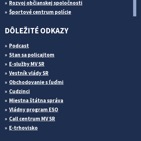
Rozvoj občianskej spoločnosti
Športové centrum polície
DÔLEŽITÉ ODKAZY
Podcast
Stan sa policajtom
E-služby MV SR
Vestník vlády SR
Obchodovanie s ľuďmi
Cudzinci
Miestna štátna správa
Vládny program ESO
Call centrum MV SR
E-trhovisko