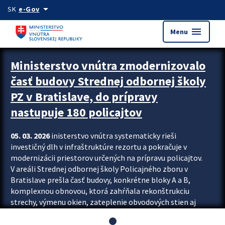
Preskocit na hlavný obsah
arrow_drop_down
SK
e-Gov
menu
Menu
Ministerstvo vnútra zmodernizovalo
časť budovy Strednej odbornej školy
PZ v Bratislave, do prípravy
nastupuje 180 policajtov
05. 03. 2026
inisterstvo vnútra systematicky rieši
investičný dlh v infraštruktúre rezortu a pokračuje v
modernizácii priestorov určených na prípravu policajtov.
V areáli Strednej odbornej školy Policajného zboru v
Bratislave prešla časť budovy, konkrétne bloky A a B,
komplexnou obnovou, ktorá zahŕňala rekonštrukciu
strechy, výmenu okien, zateplenie obvodových stien aj
modernizáciu inžinierskych sietí. Modernizácia sa dotkla
aj interiéru, kde vznikli nové učebne a moderné