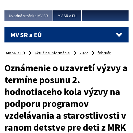
ubytovacie izby. Zrekonštruované...
Úvodná stránka MV SR
MV SR a EÚ
Viac
MV SR a EÚ
MV SR a EÚ
Aktuálne informácie
2022
február
Oznámenie o uzavretí výzvy a
termíne posunu 2.
hodnotiaceho kola výzvy na
podporu programov
vzdelávania a starostlivosti v
ranom detstve pre deti z MRK