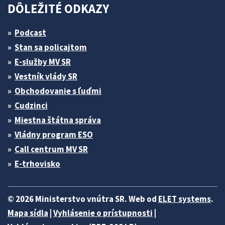
DÔLEŽITÉ ODKAZY
Podcast
Stan sa policajtom
E-služby MV SR
Vestník vlády SR
Obchodovanie s ľuďmi
Cudzinci
Miestna štátna správa
Vládny program ESO
Call centrum MV SR
E-trhovisko
© 2026 Ministerstvo vnútra SR. Web od
ELET systems
.
Mapa sídla
|
Vyhlásenie o prístupnosti
|