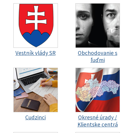
Vestník vlády SR
Obchodovanie s
ľuďmi
Cudzinci
Okresné úrady /
Klientske centrá