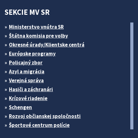
SEKCIE MV SR
Ministerstvo vnútra SR
Štátna komisia pre volby
Okresné úrady/Klientske centrá
Európske programy
Policajný zbor
Azyl a migrácia
Verejná správa
Hasiči a záchranári
Krízové riadenie
Schengen
Rozvoj občianskej spoločnosti
Športové centrum polície