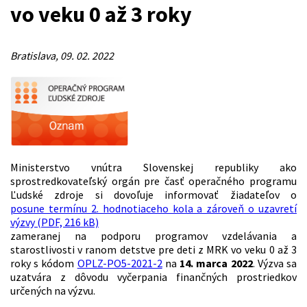
vo veku 0 až 3 roky
Bratislava, 09. 02. 2022
Ministerstvo vnútra Slovenskej republiky ako
sprostredkovateľský orgán pre časť operačného programu
Ľudské zdroje si dovoľuje informovať žiadateľov o
posune termínu 2. hodnotiaceho kola a zároveň o uzavretí
výzvy (PDF, 216 kB)
zameranej na podporu programov vzdelávania a
starostlivosti v ranom detstve pre deti z MRK vo veku 0 až 3
roky s kódom
OPLZ-PO5-2021-2
na
14. marca 2022
. Výzva sa
uzatvára z dôvodu vyčerpania finančných prostriedkov
určených na výzvu.