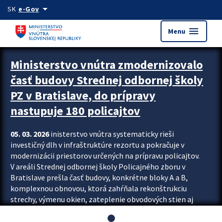
Preskocit na hlavný obsah
arrow_drop_down
SK
e-Gov
menu
Menu
Ministerstvo vnútra zmodernizovalo
časť budovy Strednej odbornej školy
PZ v Bratislave, do prípravy
nastupuje 180 policajtov
05. 03. 2026
inisterstvo vnútra systematicky rieši
investičný dlh v infraštruktúre rezortu a pokračuje v
modernizácii priestorov určených na prípravu policajtov.
V areáli Strednej odbornej školy Policajného zboru v
Bratislave prešla časť budovy, konkrétne bloky A a B,
komplexnou obnovou, ktorá zahŕňala rekonštrukciu
strechy, výmenu okien, zateplenie obvodových stien aj
modernizáciu inžinierskych sietí. Modernizácia sa dotkla
aj interiéru, kde vznikli nové učebne a moderné