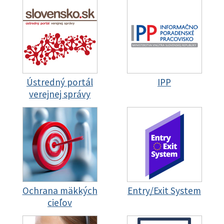
Ústredný portál
IPP
verejnej správy
Ochrana mäkkých
Entry/Exit System
cieľov