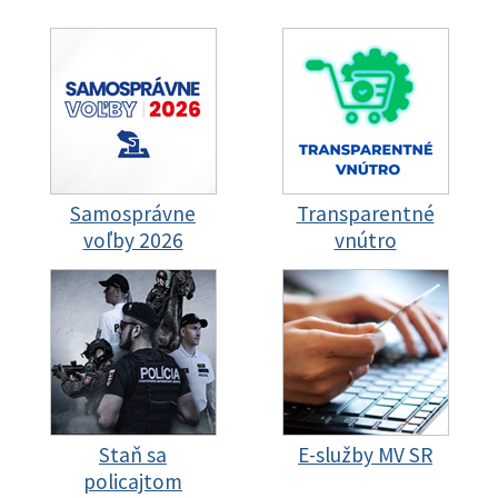
Samosprávne
Transparentné
voľby 2026
vnútro
Staň sa
E-služby MV SR
policajtom