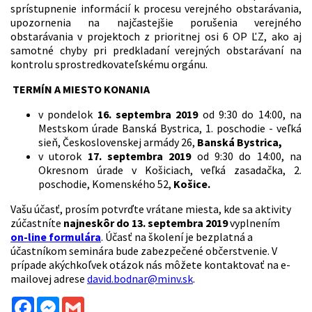
sprístupnenie informácií k procesu verejného obstarávania,
upozornenia na najčastejšie porušenia verejného
obstarávania v projektoch z prioritnej osi 6 OP ĽZ, ako aj
samotné chyby pri predkladaní verejných obstarávaní na
kontrolu sprostredkovateľskému orgánu.
TERMÍN A MIESTO KONANIA
v pondelok
16. septembra 2019
od 9:30 do 14:00, na
Mestskom úrade Banská Bystrica, 1. poschodie - veľká
sieň, Československej armády 26,
Banská Bystrica,
v utorok
17. septembra 2019
od 9:30 do 14:00, na
Okresnom úrade v Košiciach, veľká zasadačka, 2.
poschodie, Komenského 52,
Košice.
Vašu účasť, prosím potvrďte vrátane miesta, kde sa aktivity
zúčastníte
najneskôr do 13. septembra 2019
vyplnením
on-line formulára
. Účasť na školení je bezplatná a
účastníkom seminára bude zabezpečené občerstvenie. V
prípade akýchkoľvek otázok nás môžete kontaktovať na e-
mailovej adrese
david.bodnar@minv.sk
.
Facebook
Messenger
Gmail