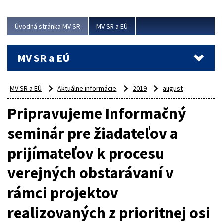
ubytovacie izby. Zrekonštruované...
Úvodná stránka MV SR
MV SR a EÚ
Viac
MV SR a EÚ
MV SR a EÚ
Aktuálne informácie
2019
august
Pripravujeme Informačný
seminár pre žiadateľov a
prijímateľov k procesu
verejných obstarávaní v
rámci projektov
realizovaných z prioritnej osi