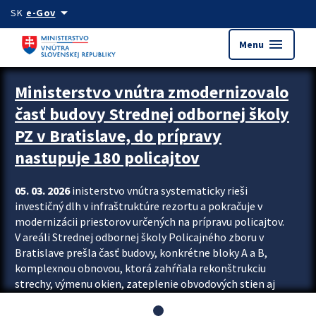
Preskocit na hlavný obsah
arrow_drop_down
SK
e-Gov
menu
Menu
Ministerstvo vnútra zmodernizovalo
časť budovy Strednej odbornej školy
PZ v Bratislave, do prípravy
nastupuje 180 policajtov
05. 03. 2026
inisterstvo vnútra systematicky rieši
investičný dlh v infraštruktúre rezortu a pokračuje v
modernizácii priestorov určených na prípravu policajtov.
V areáli Strednej odbornej školy Policajného zboru v
Bratislave prešla časť budovy, konkrétne bloky A a B,
komplexnou obnovou, ktorá zahŕňala rekonštrukciu
strechy, výmenu okien, zateplenie obvodových stien aj
modernizáciu inžinierskych sietí. Modernizácia sa dotkla
aj interiéru, kde vznikli nové učebne a moderné