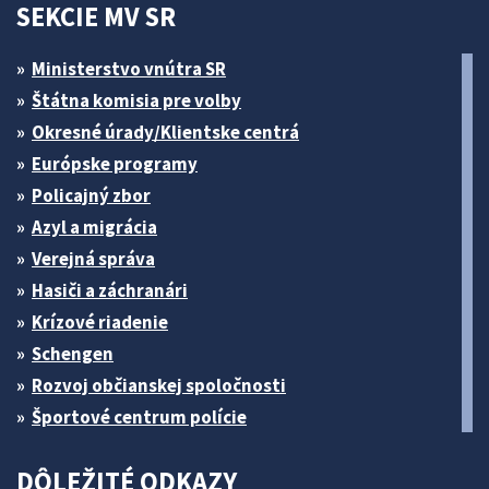
SEKCIE MV SR
Ministerstvo vnútra SR
Štátna komisia pre volby
Okresné úrady/Klientske centrá
Európske programy
Policajný zbor
Azyl a migrácia
Verejná správa
Hasiči a záchranári
Krízové riadenie
Schengen
Rozvoj občianskej spoločnosti
Športové centrum polície
DÔLEŽITÉ ODKAZY