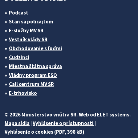
Podcast
Stan sa policajtom
E-služby MV SR
Vestník vlády SR
Obchodovanie s ľuďmi
Cudzinci
Miestna štátna správa
Vládny program ESO
Call centrum MV SR
E-trhovisko
© 2026 Ministerstvo vnútra SR. Web od
ELET systems
.
Mapa sídla
|
Vyhlásenie o prístupnosti
|
Vyhlásenie o cookies (PDF, 398 kB)