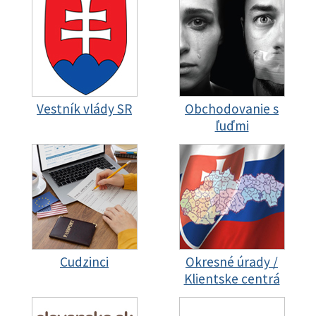
Vestník vlády SR
Obchodovanie s
ľuďmi
Cudzinci
Okresné úrady /
Klientske centrá