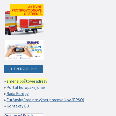
zmena poštovej adresy
Portál Európskej únie
Rada Európy
Európsky úrad pre výber pracovníkov (EPSO)
Kontakty EÚ