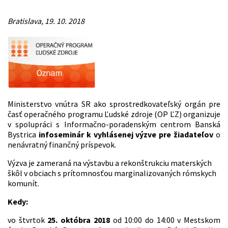
Bratislava, 19. 10. 2018
Ministerstvo vnútra SR ako sprostredkovateľský orgán pre
časť operačného programu Ľudské zdroje (OP ĽZ) organizuje
v spolupráci s Informačno-poradenským centrom Banská
Bystrica
infoseminár k vyhlásenej výzve pre žiadateľov
o
nenávratný finančný príspevok.
Výzva je zameraná na výstavbu a rekonštrukciu materských
škôl v obciach s prítomnosťou marginalizovaných rómskych
komunít.
Kedy:
vo štvrtok
25
.
októbra
2018
od 10:00 do 14:00 v Mestskom