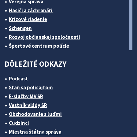
Verejná správa
Hasiči a záchranári
Krízové riadenie
Schengen
Rozvoj občianskej spoločnosti
Športové centrum polície
DÔLEŽITÉ ODKAZY
Podcast
Stan sa policajtom
E-služby MV SR
Vestník vlády SR
Obchodovanie s ľuďmi
Cudzinci
Miestna štátna správa