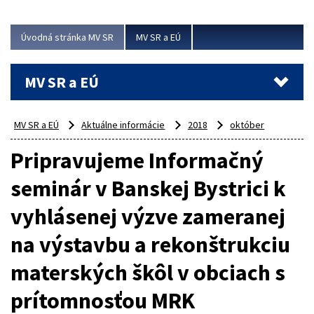
ubytovacie izby. Zrekonštruované...
Úvodná stránka MV SR
MV SR a EÚ
Viac
MV SR a EÚ
MV SR a EÚ
Aktuálne informácie
2018
október
Pripravujeme Informačný
seminár v Banskej Bystrici k
vyhlásenej výzve zameranej
na výstavbu a rekonštrukciu
materských škôl v obciach s
prítomnosťou MRK