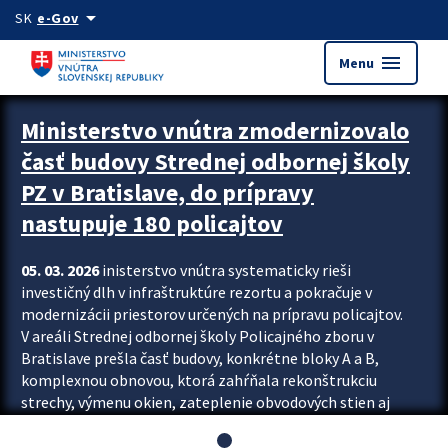
Preskocit na hlavný obsah
arrow_drop_down
SK
e-Gov
menu
Menu
Ministerstvo vnútra zmodernizovalo
časť budovy Strednej odbornej školy
PZ v Bratislave, do prípravy
nastupuje 180 policajtov
05. 03. 2026
inisterstvo vnútra systematicky rieši
investičný dlh v infraštruktúre rezortu a pokračuje v
modernizácii priestorov určených na prípravu policajtov.
V areáli Strednej odbornej školy Policajného zboru v
Bratislave prešla časť budovy, konkrétne bloky A a B,
komplexnou obnovou, ktorá zahŕňala rekonštrukciu
strechy, výmenu okien, zateplenie obvodových stien aj
modernizáciu inžinierskych sietí. Modernizácia sa dotkla
aj interiéru, kde vznikli nové učebne a moderné