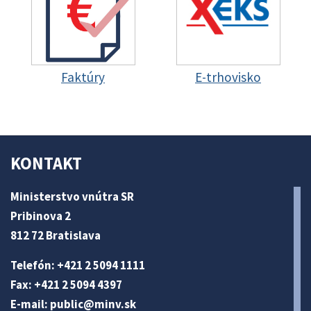
Faktúry
E-trhovisko
KONTAKT
Ministerstvo vnútra SR
Pribinova 2
812 72 Bratislava
Telefón: +421 2 5094 1111
Fax: +421 2 5094 4397
E-mail:
public@minv
.sk