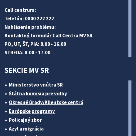
Call centrum:
Telefón: 0800 222 222
Nahlásenie problému:
Kontaktný formulár Call Centra MV SR
PO, UT, ŠT, PIA: 8.00 - 16.00
STREDA: 8.00 - 17.00
SEKCIE MV SR
Ministerstvo vnútra SR
Štátna komisia pre volby
Okresné úrady/Klientske centrá
Európske programy
Policajný zbor
Azyl a migrácia