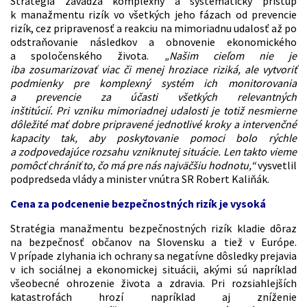
Stratégia zavádza komplexný a systematický prístup
k manažmentu rizík vo všetkých jeho fázach od prevencie
rizík, cez pripravenosť a reakciu na mimoriadnu udalosť až po
odstraňovanie následkov a obnovenie ekonomického
a spoločenského života.
„Našim cieľom nie je
iba zosumarizovať viac či menej hroziace riziká, ale vytvoriť
podmienky pre komplexný systém ich monitorovania
a prevencie za účasti všetkých relevantných
inštitúcií. Pri vzniku mimoriadnej udalosti je totiž nesmierne
dôležité mať dobre pripravené jednotlivé kroky a intervenčné
kapacity tak, aby poskytovanie pomoci bolo rýchle
a zodpovedajúce rozsahu vzniknutej situácie. Len takto vieme
pomôcť chrániť to, čo má pre nás najväčšiu hodnotu,“
vysvetlil
podpredseda vlády a minister vnútra SR Robert Kaliňák.
Cena za podcenenie bezpečnostných rizík je vysoká
Stratégia manažmentu bezpečnostných rizík kladie dôraz
na bezpečnosť občanov na Slovensku a tiež v Európe.
V prípade zlyhania ich ochrany sa negatívne dôsledky prejavia
v ich sociálnej a ekonomickej situácii, akými sú napríklad
všeobecné ohrozenie života a zdravia. Pri rozsiahlejších
katastrofách hrozí napríklad aj zníženie