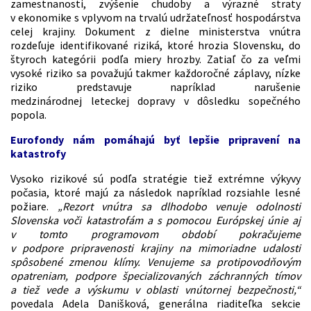
zamestnanosti, zvýšenie chudoby a výrazné straty
v ekonomike s vplyvom na trvalú udržateľnosť hospodárstva
celej krajiny. Dokument z dielne ministerstva vnútra
rozdeľuje identifikované riziká, ktoré hrozia Slovensku, do
štyroch kategórii podľa miery hrozby. Zatiaľ čo za veľmi
vysoké riziko sa považujú takmer každoročné záplavy, nízke
riziko predstavuje napríklad narušenie
medzinárodnej leteckej dopravy v dôsledku sopečného
popola.
Eurofondy nám pomáhajú byť lepšie pripravení na
katastrofy
Vysoko rizikové sú podľa stratégie tiež extrémne výkyvy
počasia, ktoré majú za následok napríklad rozsiahle lesné
požiare.
„Rezort vnútra sa dlhodobo venuje odolnosti
Slovenska voči katastrofám a s pomocou Európskej únie aj
v tomto programovom období pokračujeme
v podpore pripravenosti krajiny na mimoriadne udalosti
spôsobené zmenou klímy. Venujeme sa protipovodňovým
opatreniam, podpore špecializovaných záchranných tímov
a tiež vede a výskumu v oblasti vnútornej bezpečnosti,“
povedala Adela Danišková, generálna riaditeľka sekcie