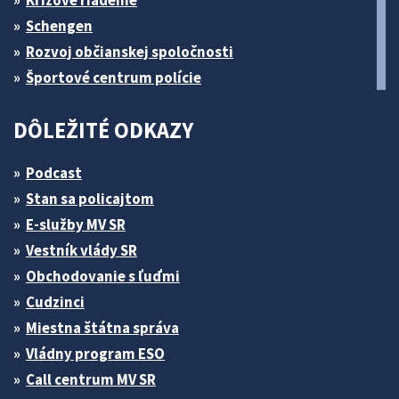
Schengen
Rozvoj občianskej spoločnosti
Športové centrum polície
DÔLEŽITÉ ODKAZY
Podcast
Stan sa policajtom
E-služby MV SR
Vestník vlády SR
Obchodovanie s ľuďmi
Cudzinci
Miestna štátna správa
Vládny program ESO
Call centrum MV SR