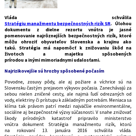
Vláda schválila
Stratégiu manažmentu bezpečnostných rizík SR
. Úlohou
dokumentu z dielne rezortu vnútra je jasné
pomenovanie najrôznejších bezpečnostných rizík, ktoré
môžu ohroziť obyvateľov Slovenska a krajinu ako
takú. Stratégia má napomôcť k znižovaniu škôd na
životoch a majetku spôsobených
prírodou a inými mimoriadnymi udalosťami.
Najrizikovejšie sú hrozby spôsobené počasím
Povodne, zosuvy pôdy, ale aj požiare a víchrice sú na
Slovensku častým prejavom výkyvov počasia. Zanechávajú za
sebou nielen zničené cesty, ale najmä ľudí odrezaných od
vody, elektriny či prístupu k základným potrebám. Meniaca sa
klíma tak právom patrí medzi najväčšie environmentálne,
sociálne aj bezpečnostné výzvy súčasnosti. V snahe znižovať
škody prírodných katastrof pripravilo ministerstvo
vnútra dokument Stratégia manažmentu rizík, ktorú
na rokovaní 13. januára 2016 schválila vláda.