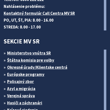
Nahlásenie problému:
Kontaktný formulár Call Centra MV SR
PO, UT, ŠT, PIA: 8.00 - 16.00
STREDA: 8.00 - 17.00
SEKCIE MV SR
Ministerstvo vnútra SR
Štátna komisia pre volby
Okresné úrady/Klientske centrá
Európske programy
Policajný zbor
Azyl a migrácia
Verejná správa
Hasiči a záchranári
Krízové riadenie