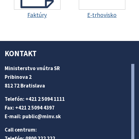
Faktúry
E-trhovisko
KONTAKT
Ministerstvo vnútra SR
Pribinova 2
812 72 Bratislava
Telefón: +421 2 5094 1111
Fax: +421 2 5094 4397
E-mail:
public@minv
.sk
Call centrum:
Telefón: 0800 222 222