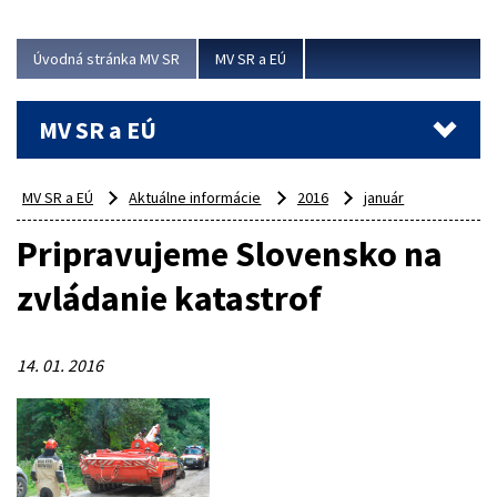
ubytovacie izby. Zrekonštruované...
Úvodná stránka MV SR
MV SR a EÚ
Viac
MV SR a EÚ
MV SR a EÚ
Aktuálne informácie
2016
január
Pripravujeme Slovensko na
zvládanie katastrof
14. 01. 2016