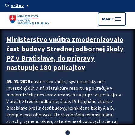
Preskocit na hlavný obsah
arrow_drop_down
SK
e-Gov
menu
Menu
Ministerstvo vnútra zmodernizovalo
časť budovy Strednej odbornej školy
PZ v Bratislave, do prípravy
nastupuje 180 policajtov
05. 03. 2026
inisterstvo vnútra systematicky rieši
investičný dlh v infraštruktúre rezortu a pokračuje v
modernizácii priestorov určených na prípravu policajtov.
V areáli Strednej odbornej školy Policajného zboru v
Bratislave prešla časť budovy, konkrétne bloky A a B,
komplexnou obnovou, ktorá zahŕňala rekonštrukciu
strechy, výmenu okien, zateplenie obvodových stien aj
modernizáciu inžinierskych sietí. Modernizácia sa dotkla
aj interiéru, kde vznikli nové učebne a moderné